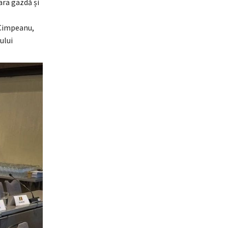
ara gazdă și
 Cimpeanu
,
ului