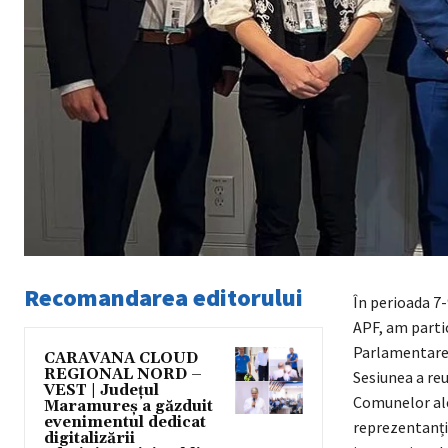
Recomandarea editorului
În perioada 7-
APF, am partic
Parlamentare 
CARAVANA CLOUD
REGIONAL NORD –
Sesiunea a reu
VEST | Județul
Comunelor ale
Maramureș a găzduit
evenimentul dedicat
reprezentanți 
digitalizării