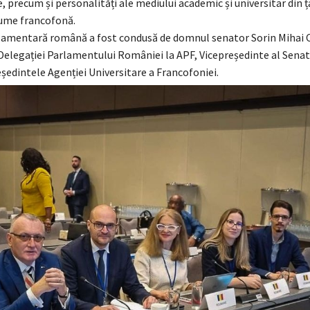
, precum și personalități ale mediului academic și universitar din ț
lume francofonă.
rlamentară română a fost condusă de domnul senator
Sorin Mihai
Delegației Parlamentului României la APF, Vicepreședinte al Senat
ședintele Agenției Universitare a Francofoniei.