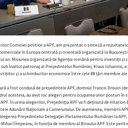
ărilor Comisiei politice a APF, am prezentat o sinteză a rezultatelo
omerciale în Europa centrală și orientală organizată la București 
ui an. Misiunea organizată de Agenția română pentru investiții și 
F sub înaltul patronaj al Președintelui României,
Klaus Iohannis
, a
stițiilor și a schimburilor economice între cele 88 țări membre ale
ară a fost condusă de președintele APF, domnul Francis Drouin (de
drul acesteia, au avut loc alegeri pentru ocuparea unor posturi în s
APF. În urma alegerilor, Președinția APF va fi deținută de Hilarion
ntele Adunării Naționale a Camerunului. De asemenea, membrii APF 
alegerea Președintelui Delegației Parlamentului României la APF
-Mihai Cîmpeanu, în funcția de membru al Biroului APF. Este pentr