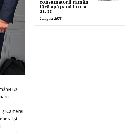
consumatorii rămân
fără apă până la ora
21.00
1 august 2026
mâniei la
nării
ui şi Camerei
eneral şi
i