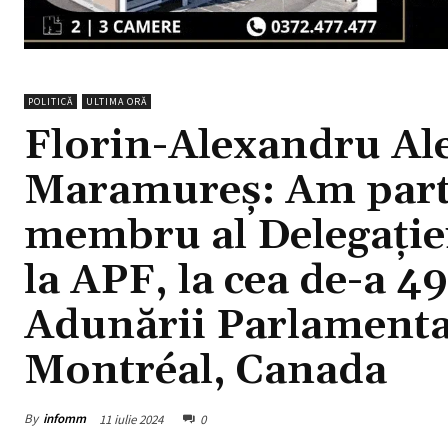
POLITICĂ
ULTIMA ORĂ
Florin-Alexandru Al
Maramureș: Am partic
membru al Delegație
la APF, la cea de-a 4
Adunării Parlamentar
Montréal, Canada
By
infomm
11 iulie 2024
0