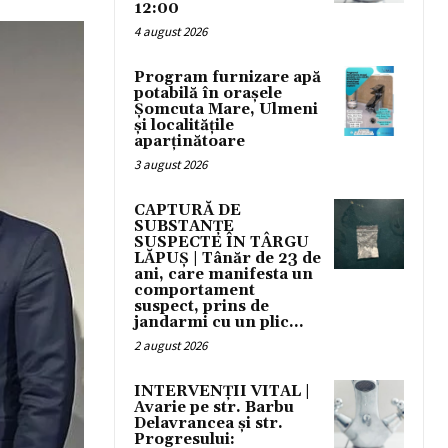
12:00
4 august 2026
Program furnizare apă
potabilă în orașele
Șomcuta Mare, Ulmeni
și localitățile
aparținătoare
3 august 2026
CAPTURĂ DE
SUBSTANȚE
SUSPECTE ÎN TÂRGU
LĂPUȘ | Tânăr de 23 de
ani, care manifesta un
comportament
suspect, prins de
jandarmi cu un plic...
2 august 2026
INTERVENȚII VITAL |
Avarie pe str. Barbu
Delavrancea și str.
Progresului: