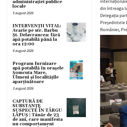
internaționale
administrației publice
locale
din întreaga 
5 august 2026
Delegația pa
Președintele 
INTERVENȚII VITAL:
României, Pre
Avarie pe str. Barbu
Șt. Delavrancea: fără
apă potabilă până la
ora 12:00
4 august 2026
Program furnizare
apă potabilă în orașele
Șomcuta Mare,
Ulmeni și localitățile
aparținătoare
3 august 2026
CAPTURĂ DE
SUBSTANȚE
SUSPECTE ÎN TÂRGU
LĂPUȘ | Tânăr de 23
de ani, care manifesta
un comportament