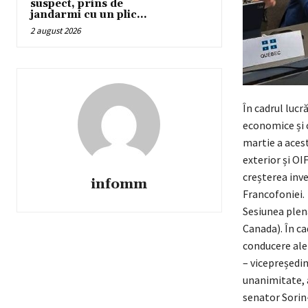
suspect, prins de
jandarmi cu un plic...
2 august 2026
În cadrul lucr
economice și c
martie a acest
exterior și OI
creșterea inve
infomm
Francofoniei.
Sesiunea plen
Canada). În ca
conducere ale 
– vicepreședi
unanimitate, 
senator Sorin