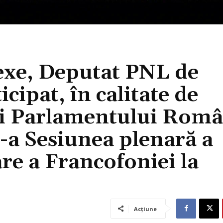
exe, Deputat PNL de
ipat, în calitate de
i Parlamentului Româ
9-a Sesiunea plenară a
e a Francofoniei la
Acțiune