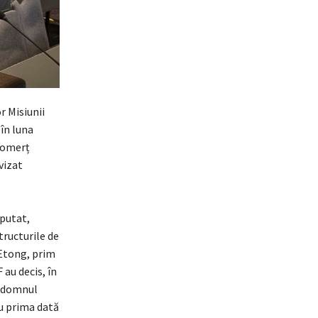
r Misiunii
în luna
comerț
 vizat
putat,
tructurile de
 Etong, prim
au decis, în
, domnul
u prima dată