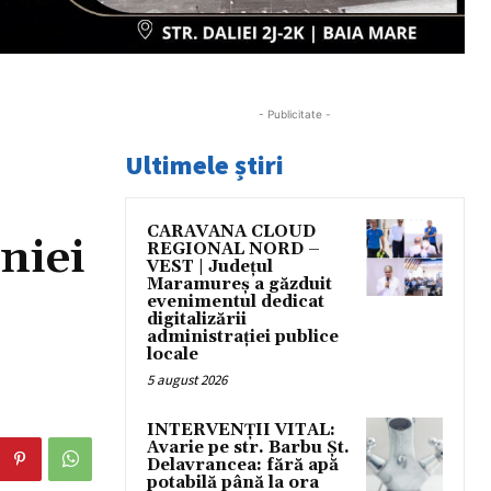
- Publicitate -
Ultimele știri
CARAVANA CLOUD
niei
REGIONAL NORD –
VEST | Județul
Maramureș a găzduit
evenimentul dedicat
digitalizării
administrației publice
locale
5 august 2026
INTERVENȚII VITAL:
Avarie pe str. Barbu Șt.
Delavrancea: fără apă
potabilă până la ora