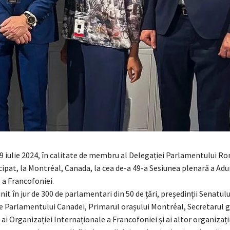
9 iulie 2024, în calitate de membru al Delegației Parlamentului Ro
ipat, la Montréal, Canada, la cea de-a 49-a Sesiunea plenară a Adu
a Francofoniei.
nit în jur de 300 de parlamentari din 50 de țări, președinții Senatul
 Parlamentului Canadei, Primarul orașului Montréal, Secretarul g
ai Organizației Internaționale a Francofoniei și ai altor organizați