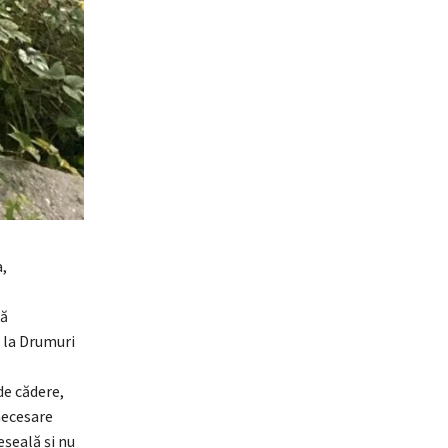
,
că
e la Drumuri
de cădere,
 necesare
eșeală și nu