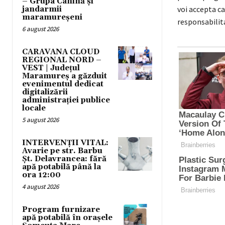
– Grupa Canină și
voi accepta ca
jandarmii
maramureșeni
responsabilita
6 august 2026
CARAVANA CLOUD
REGIONAL NORD –
VEST | Județul
Maramureș a găzduit
evenimentul dedicat
digitalizării
administrației publice
locale
5 august 2026
INTERVENȚII VITAL:
Avarie pe str. Barbu
Șt. Delavrancea: fără
apă potabilă până la
ora 12:00
4 august 2026
Program furnizare
apă potabilă în orașele