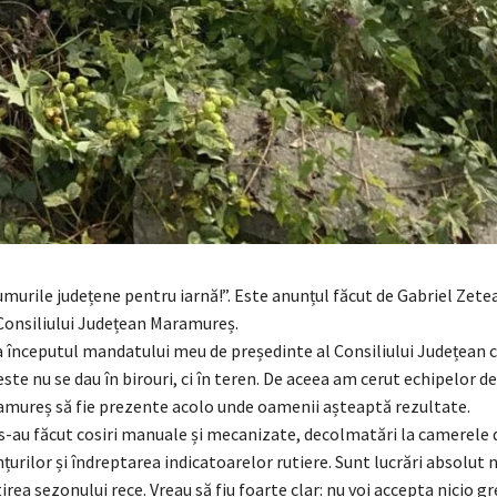
urile județene pentru iarnă!”. Este anunțul făcut de Gabriel Zetea
Consiliului Județean Maramureș.
a începutul mandatului meu de președinte al Consiliului Județean 
ste nu se dau în birouri, ci în teren. De aceea am cerut echipelor d
mureș să fie prezente acolo unde oamenii așteaptă rezultate.
 s-au făcut cosiri manuale și mecanizate, decolmatări la camerele 
anțurilor și îndreptarea indicatoarelor rutiere. Sunt lucrări absolut
rea sezonului rece. Vreau să fiu foarte clar: nu voi accepta nicio gr