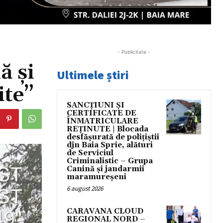
- Publicitate -
ă și
Ultimele știri
ite”
SANCȚIUNI ȘI
CERTIFICATE DE
ÎNMATRICULARE
REȚINUTE | Blocada
desfășurată de polițiștii
djn Baia Sprie, alături
de Serviciul
Criminalistic – Grupa
Canină și jandarmii
maramureșeni
6 august 2026
CARAVANA CLOUD
REGIONAL NORD –