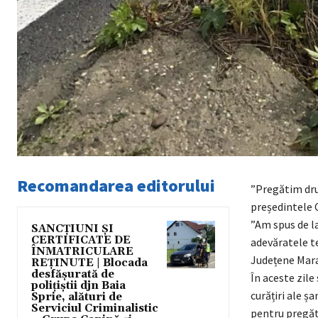
Recomandarea editorului
”Pregătim drum
președintele 
”Am spus de l
SANCȚIUNI ȘI
CERTIFICATE DE
adevăratele te
ÎNMATRICULARE
Județene Mara
REȚINUTE | Blocada
desfășurată de
În aceste zile
polițiștii djn Baia
curățiri ale ș
Sprie, alături de
Serviciul Criminalistic
pentru pregăti