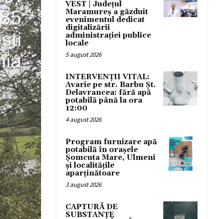
VEST | Județul
Maramureș a găzduit
evenimentul dedicat
digitalizării
administrației publice
locale
5 august 2026
INTERVENȚII VITAL:
Avarie pe str. Barbu Șt.
Delavrancea: fără apă
potabilă până la ora
12:00
4 august 2026
Program furnizare apă
potabilă în orașele
Șomcuta Mare, Ulmeni
și localitățile
aparținătoare
3 august 2026
CAPTURĂ DE
SUBSTANȚE