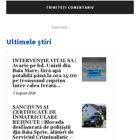
- Publicitate -
Ultimele știri
INTERVENȚIE VITAL SA |
Avarie pe bd. Unirii din
Baia Mare, fără apă
potabilă până la ora 14:00
pe tronsonul cuprins
între calea ferată...
7 august 2026
SANCȚIUNI ȘI
CERTIFICATE DE
ÎNMATRICULARE
REȚINUTE | Blocada
desfășurată de polițiștii
djn Baia Sprie, alături de
Serviciul Criminalistic –