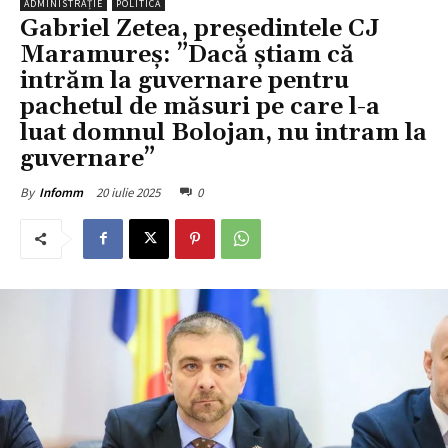
ADMINISTRAȚIE
POLITICĂ
Gabriel Zetea, președintele CJ
Maramureș: ”Dacă știam că
intrăm la guvernare pentru
pachetul de măsuri pe care l-a
luat domnul Bolojan, nu intram la
guvernare”
20 iulie 2025
0
By
Infomm