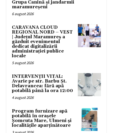
Grupa Canină și jandarmii
maramureșeni
6 august 2026
CARAVANA CLOUD
REGIONAL NORD – VEST
| Județul Maramureș a
găzduit evenimentul
dedicat digitalizării
administrației publice
locale
5 august 2026
INTERVENȚII VITAL:
Avarie pe str. Barbu Șt.
Delavrancea: fără apă
potabilă până la ora 12:00
4 august 2026
Program furnizare apă
potabilă în orașele
Șomcuta Mare, Ulmeni și
localitățile aparținătoare
3 august 2026