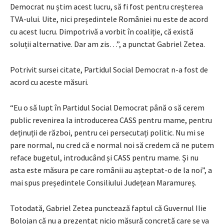
Democrat nu știm acest lucru, să fi fost pentru creșterea
TVA-ului. Uite, nici președintele României nu este de acord
cu acest lucru. Dimpotrivă a vorbit în coaliție, că există
soluții alternative. Dar am zis…”, a punctat Gabriel Zetea.
Potrivit sursei citate, Partidul Social Democrat n-a fost de
acord cu aceste măsuri.
“Eu o să lupt în Partidul Social Democrat până o să cerem
public revenirea la introducerea CASS pentru mame, pentru
deținuții de război, pentru cei persecutați politic. Nu mi se
pare normal, nu cred că e normal noi să credem că ne putem
reface bugetul, introducând și CASS pentru mame. Și nu
asta este măsura pe care românii au așteptat-o de la noi”, a
mai spus președintele Consiliului Județean Maramureș.
Totodată, Gabriel Zetea punctează faptul că Guvernul Ilie
Bolojan că nu a prezentat nicio măsură concretă care se va