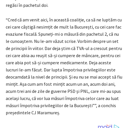
regăsi în pachetul doi.
“Cred că am venit aici, în această coaliție, ca să ne luptăm cu
cei care câștigă nesimțit de mult la București, cu cei care fac
evaziune fiscală. Spuneți-mi o măsură din pachetul 2, că nu
le cunoaștem. Nu le-am văzut scrise. Vorbim despre un set
de principii în viitor. Dar deja știm că TVA-ul a crescut pentru
cei care abia au reușit să-și cumpere de mâncare, pentru cei
care abia pot să-și cumpere medicamente. Deja aceste
lucruri le-am făcut. Dar lupta împotriva privilegiilor este
deocamdată la nivel de principii. Și eu nu se mai accept să fiu
mințit. Așa cum am fost mințit acum un an, acum doi ani,
acum trei ani de zile de guverne PSD și PNL, care mi-au spus
același lucru, că vor lua măsuri împotriva celor care au luat
măsuri împotriva privilegiilor de la București””, a conchis
președintele CJ Maramureș.