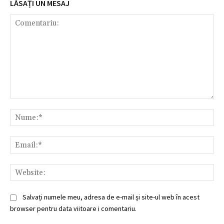
LĂSAȚI UN MESAJ
Comentariu:
Nu
Ema
Web
Salvați numele meu, adresa de e-mail și site-ul web în acest
browser pentru data viitoare i comentariu.