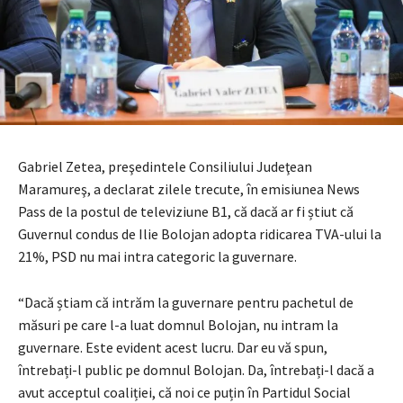
Gabriel Zetea, preşedintele Consiliului Judeţean
Maramureş, a declarat zilele trecute, în emisiunea News
Pass de la postul de televiziune B1, că dacă ar fi știut că
Guvernul condus de Ilie Bolojan adopta ridicarea TVA-ului la
21%, PSD nu mai intra categoric la guvernare.
“Dacă știam că intrăm la guvernare pentru pachetul de
măsuri pe care l-a luat domnul Bolojan, nu intram la
guvernare. Este evident acest lucru. Dar eu vă spun,
întrebați-l public pe domnul Bolojan. Da, întrebați-l dacă a
avut acceptul coaliției, că noi ce puțin în Partidul Social