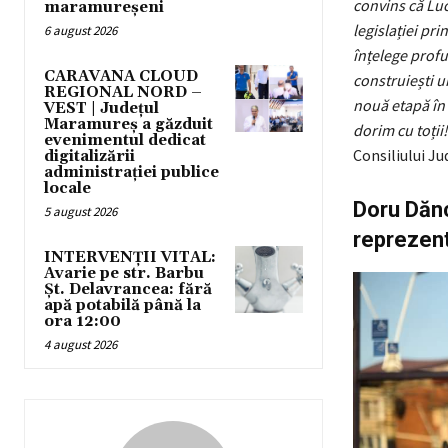
convins că Luc
maramureșeni
legislației pr
6 august 2026
înțelege profu
CARAVANA CLOUD
construiești u
REGIONAL NORD –
nouă etapă în 
VEST | Județul
Maramureș a găzduit
dorim cu toții!
evenimentul dedicat
Consiliului J
digitalizării
administrației publice
locale
Doru Dănc
5 august 2026
reprezent
INTERVENȚII VITAL:
Avarie pe str. Barbu
Șt. Delavrancea: fără
apă potabilă până la
ora 12:00
4 august 2026