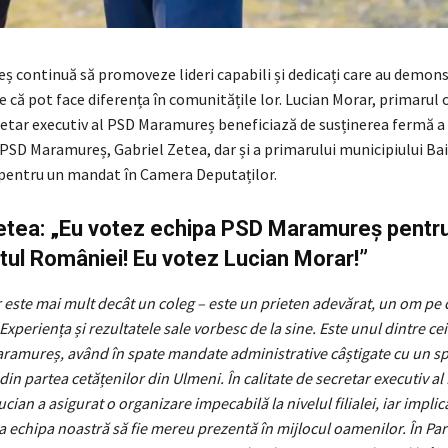
 continuă să promoveze lideri capabili și dedicați care au demons
 că pot face diferența în comunitățile lor. Lucian Morar, primarul 
retar executiv al PSD Maramureș beneficiază de susținerea fermă a
PSD Maramureș, Gabriel Zetea, dar și a primarului municipiului Ba
pentru un mandat în Camera Deputaților.
etea: „Eu votez echipa PSD Maramureș pentr
ul României! Eu votez Lucian Morar!”
este mai mult decât un coleg – este un prieten adevărat, un om pe c
Experiența și rezultatele sale vorbesc de la sine. Este unul dintre cei
ramureș, având în spate mandate administrative câștigate cu un sp
in partea cetățenilor din Ulmeni. În calitate de secretar executiv al
ian a asigurat o organizare impecabilă la nivelul filialei, iar implic
ca echipa noastră să fie mereu prezentă în mijlocul oamenilor. În Pa