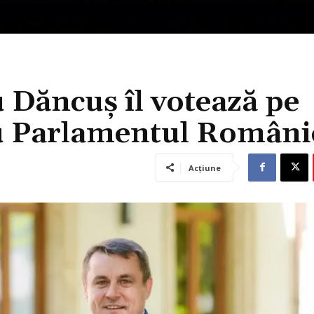
u Dăncuș îl votează pe
u Parlamentul Români
Acțiune