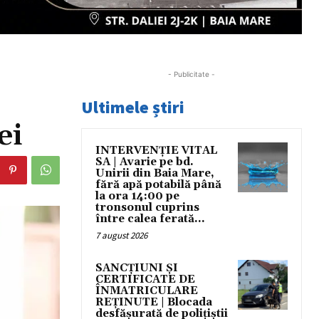
- Publicitate -
Ultimele știri
ei
INTERVENȚIE VITAL
SA | Avarie pe bd.
Unirii din Baia Mare,
fără apă potabilă până
la ora 14:00 pe
tronsonul cuprins
între calea ferată...
7 august 2026
SANCȚIUNI ȘI
CERTIFICATE DE
ÎNMATRICULARE
REȚINUTE | Blocada
desfășurată de polițiștii