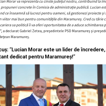
ian Morar va reprezenta cu cinste județul nostru, contribuind la î
in propuneri concrete în Comisia de administrație publică. Lucian es
nd ce înseamnă să lucrezi pentru oameni, să gestionezi proiecte și 
n viitor mai bun pentru comunitățile din Maramureș. Cred cu tărie c
cariera sa politică îi va oferi oportunitatea de a aduce schimbarea 
”, a declarat Gabriel Zetea, președintele PSD Maramureș și președi
udețean Maramureș.
uș: ”Lucian Morar este un lider de încredere,
ant dedicat pentru Maramureș!”