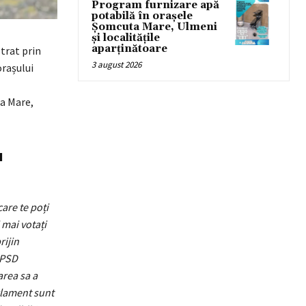
Program furnizare apă
potabilă în orașele
Șomcuta Mare, Ulmeni
și localitățile
aparținătoare
trat prin
3 august 2026
orașului
ia Mare,
u
are te poți
 mai votați
rijin
 PSD
area sa a
rlament sunt