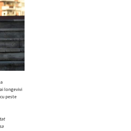
 a
ai longevivi
 cu peste
tat
sa