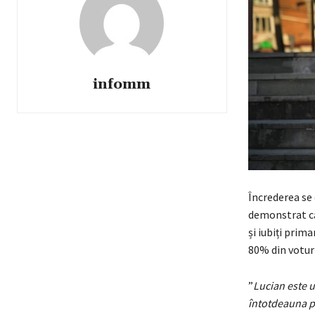
infomm
Încrederea se 
demonstrat că 
și iubiți prim
80% din votur
”
Lucian este u
întotdeauna pe