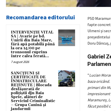
Recomandarea editorului
PSD Maramureș
fapte concrete
Ulmeni și sec
INTERVENȚIE VITAL
SA | Avarie pe bd.
președintelui 
Unirii din Baia Mare,
Doru Dăncuș, 
fără apă potabilă până
la ora 14:00 pe
tronsonul cuprins
Gabriel Z
între calea ferată...
7 august 2026
Parlament
SANCȚIUNI ȘI
”
Lucian Morar 
CERTIFICATE DE
ÎNMATRICULARE
baza oricând. 
REȚINUTE | Blocada
primari din Ma
desfășurată de
polițiștii djn Baia
impresionant d
Sprie, alături de
Maramureș, Luc
Serviciul Criminalistic
– Grupa Canină și
făcut posibil 
jandarmii