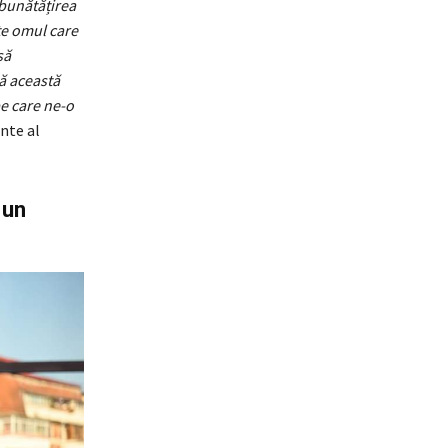
mbunătățirea
te omul care
să
ă această
pe care ne-o
nte al
 un