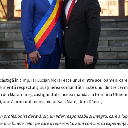
câștigă în timp, iar Lucian Morar este unul dintre acei oameni care
merită respectul și susținerea comunității. Este unul dintre cei m
ari din Maramureș, câștigând al cincilea mandat la Primăria Ulmeni
i, arată primarul municipiului Baia Mare, Doru Dăncuș.
n profesionist desăvârșit, un lider responsabil și integru, care a lup
ntru binele celor pe care îi reprezintă. Sunt convins că experiența 