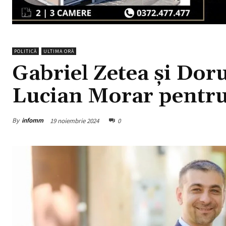
POLITICĂ
ULTIMA ORĂ
Gabriel Zetea și Dor
Lucian Morar pentr
By
infomm
19 noiembrie 2024
0