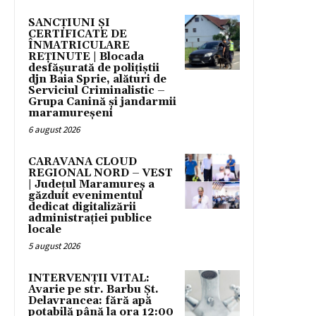
SANCȚIUNI ȘI
CERTIFICATE DE
ÎNMATRICULARE
REȚINUTE | Blocada
desfășurată de polițiștii
djn Baia Sprie, alături de
Serviciul Criminalistic –
Grupa Canină și jandarmii
maramureșeni
6 august 2026
CARAVANA CLOUD
REGIONAL NORD – VEST
| Județul Maramureș a
găzduit evenimentul
dedicat digitalizării
administrației publice
locale
5 august 2026
INTERVENȚII VITAL:
Avarie pe str. Barbu Șt.
Delavrancea: fără apă
potabilă până la ora 12:00