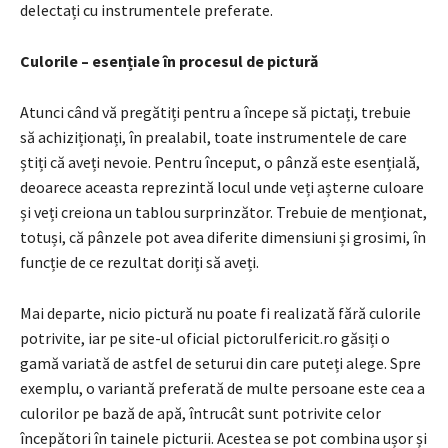
delectați cu instrumentele preferate.
Culorile – esențiale în procesul de pictură
Atunci când vă pregătiți pentru a începe să pictați, trebuie
să achiziționați, în prealabil, toate instrumentele de care
știți că aveți nevoie. Pentru început, o pânză este esențială,
deoarece aceasta reprezintă locul unde veți așterne culoare
și veți creiona un tablou surprinzător. Trebuie de menționat,
totuși, că pânzele pot avea diferite dimensiuni și grosimi, în
funcție de ce rezultat doriți să aveți.
Mai departe, nicio pictură nu poate fi realizată fără culorile
potrivite, iar pe site-ul oficial pictorulfericit.ro găsiți o
gamă variată de astfel de seturui din care puteți alege. Spre
exemplu, o variantă preferată de multe persoane este cea a
culorilor pe bază de apă, întrucât sunt potrivite celor
începători în tainele picturii. Acestea se pot combina ușor și