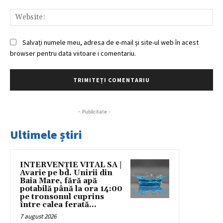
Web
Salvați numele meu, adresa de e-mail și site-ul web în acest
browser pentru data viitoare i comentariu.
- Publicitate -
Ultimele știri
INTERVENȚIE VITAL SA |
Avarie pe bd. Unirii din
Baia Mare, fără apă
potabilă până la ora 14:00
pe tronsonul cuprins
între calea ferată...
7 august 2026