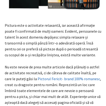
Pictura este o activitate relaxantă, iar această afirmație
poate fi confirmată de mulți oameni. Evident, persoanele cu
talent în acest domeniu depășesc simpla relaxare și
transormă o simplă pânză într-o adevărată operă. Însă
pentru cei ce preferă să picteze după o perioadă stresantă
cu scopul de a-și recăpăta liniștea, există multe variante.
Nu este nevoie de prea multe articole dacă plănuiți o astfel
de activitate recreativă, ci de câteva de calitate înaltă, pe
care le puteți găsi la
Pictorul Fericit- brand 100% romanesc
,
creat cu dragoste pentru români. Reprezintă un loc care
îmbină toate elementele de care are nevoie o persoană
pentru a picta, și chiar mai mult de atât. Experiențe unice vă
așteaptă dacă alegeți să accesați pagina oficială și să vă