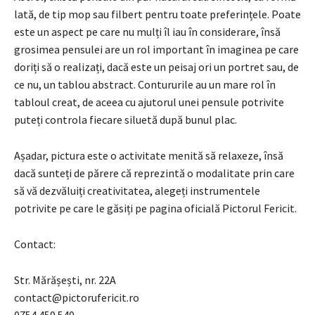
lată, de tip mop sau filbert pentru toate preferințele. Poate
este un aspect pe care nu mulți îl iau în considerare, însă
grosimea pensulei are un rol important în imaginea pe care
doriți să o realizați, dacă este un peisaj ori un portret sau, de
ce nu, un tablou abstract. Contururile au un mare rol în
tabloul creat, de aceea cu ajutorul unei pensule potrivite
puteți controla fiecare siluetă după bunul plac.
Așadar, pictura este o activitate menită să relaxeze, însă
dacă sunteți de părere că reprezintă o modalitate prin care
să vă dezvăluiți creativitatea, alegeți instrumentele
potrivite pe care le găsiți pe pagina oficială Pictorul Fericit.
Contact:
Str. Mărășești, nr. 22A
contact@pictorufericit.ro