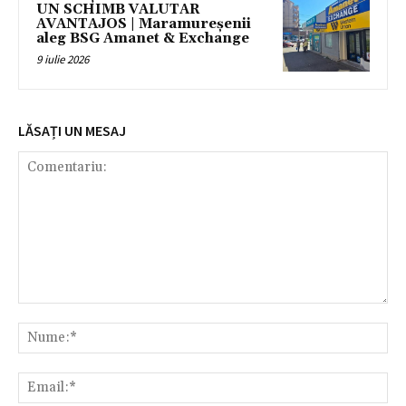
UN SCHIMB VALUTAR
AVANTAJOS | Maramureșenii
aleg BSG Amanet & Exchange
9 iulie 2026
LĂSAȚI UN MESAJ
Comentariu:
Nu
Ema