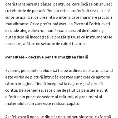
oferă transparență pânzei pentru cei care încă se obișnuiesc
cu tehnicile de pictură. Pentru cei ce preferă altceva, există
culorile acrilice, ce prezintă o intensitate mai mare și culori
mai vibrante. Orice preferință aveți, la Pictorul Fericit aveți
de unde alege dintr-un număr considerabil de modele și
puteți deja să începeți să vă pregătiți trusa cu instrumentele
necesare, alături de seturile de culori favorite.
Pensulele – decisive pentru imaginea finală
Evident, pensulele trebuie să fie pe ordinea de zi atunci când
este vorba de pictură întrucât acestea sunt cele cu ajutorul
cărora imaginea finală începe să ia naștere și să prindă
contur. De asemenea, este bine de știut că pensulele sunt
diferite din punct de vedere al mărimii, al grosimii și al
materialului din care este realizat capătul.
Astfel, există pensule din păr natural sau sintetic, cu formă