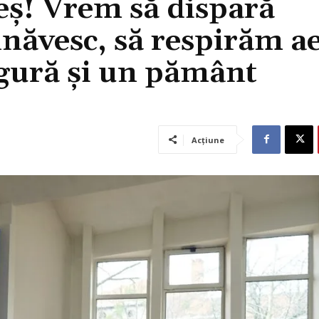
ș! Vrem să dispară
lnăvesc, să respirăm a
igură și un pământ
Acțiune