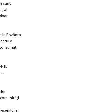
re sunt
i, al
 doar
de la Bozânta
statul a
a consumat
 SMID
pus
llen
t comunități
eșenilor și