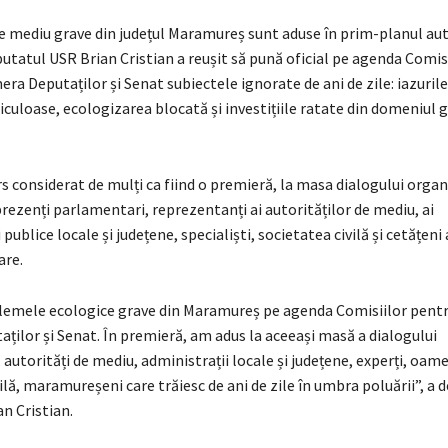
 mediu grave din județul Maramureș sunt aduse în prim-planul aut
utatul USR Brian Cristian a reușit să pună oficial pe agenda Comis
ra Deputaților și Senat subiectele ignorate de ani de zile: iazurile
culoase, ecologizarea blocată și investițiile ratate din domeniul g
 considerat de mulți ca fiind o premieră, la masa dialogului organ
rezenți parlamentari, reprezentanți ai autorităților de mediu, ai
publice locale și județene, specialiști, societatea civilă și cetățeni 
are.
emele ecologice grave din Maramureș pe agenda Comisiilor pentr
ților și Senat. În premieră, am adus la aceeași masă a dialogului
autorități de mediu, administrații locale și județene, experți, oame
ilă, maramureșeni care trăiesc de ani de zile în umbra poluării”, a 
n Cristian.