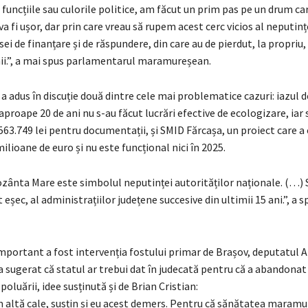
funcțiile sau culorile politice, am făcut un prim pas pe un drum ca
va fi ușor, dar prin care vreau să rupem acest cerc vicios al neputințe
psei de finanțare și de răspundere, din care au de pierdut, la propriu,
.”, a mai spus parlamentarul maramureșean.
 a adus în discuție două dintre cele mai problematice cazuri: iazul 
aproape 20 de ani nu s-au făcut lucrări efective de ecologizare, iar 
563.749 lei pentru documentații, și SMID Fărcașa, un proiect care 
ilioane de euro și nu este funcțional nici în 2025.
Bozânta Mare este simbolul neputinței autorităților naționale. (…)
 eșec, al administrațiilor județene succesive din ultimii 15 ani.”, a s
ortant a fost intervenția fostului primar de Brașov, deputatul A
a sugerat că statul ar trebui dat în judecată pentru că a abandona
 poluării, idee susținută și de Brian Cristian:
 altă cale, susțin și eu acest demers. Pentru că sănătatea maramur