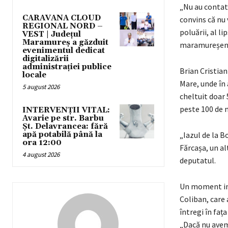
„Nu au contat 
CARAVANA CLOUD
convins că nu 
REGIONAL NORD –
poluării, al li
VEST | Județul
Maramureș a găzduit
maramureșenii
evenimentul dedicat
digitalizării
administrației publice
Brian Cristian
locale
Mare, unde în 
5 august 2026
cheltuit doar 
peste 100 de m
INTERVENȚII VITAL:
Avarie pe str. Barbu
Șt. Delavrancea: fără
apă potabilă până la
„Iazul de la 
ora 12:00
Fărcașa, un alt
4 august 2026
deputatul.
Un moment imp
Coliban, care 
întregi în fața
„Dacă nu avem