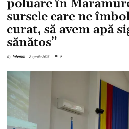
poluare în Maramure
sursele care ne îmbo
curat, să avem apă s
sănătos”
By
Infomm
2 aprilie 2025
0