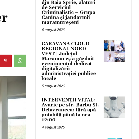
djn Baia Sprie, alături
de Serviciul
Criminalistic – Grupa
er
Canină și jandarmii
maramureșeni
6 august 2026
CARAVANA CLOUD
REGIONAL NORD –
VEST | Județul
Maramureș a găzduit
evenimentul dedicat
digitalizării
administrației publice
locale
5 august 2026
INTERVENȚII VITAL:
Avarie pe str. Barbu Șt.
Delavrancea: fără apă
potabilă până la ora
12:00
4 august 2026