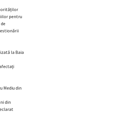
orităților
iilor pentru
 de
estionării
izată la Baia
afectați
u Mediu din
ni din
declarat