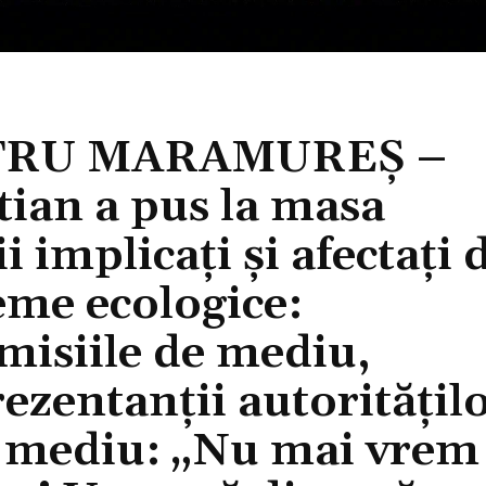
TRU MARAMUREȘ –
tian a pus la masa
i implicați și afectați 
eme ecologice:
misiile de mediu,
rezentanții autoritățil
de mediu: „Nu mai vrem