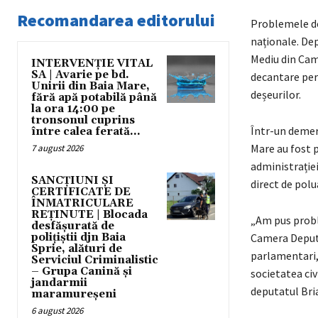
Recomandarea editorului
Problemele de
naționale. Dep
Mediu din Came
INTERVENȚIE VITAL
SA | Avarie pe bd.
decantare peri
Unirii din Baia Mare,
deșeurilor.
fără apă potabilă până
la ora 14:00 pe
tronsonul cuprins
Într-un demers
între calea ferată...
Mare au fost p
7 august 2026
administrației 
SANCȚIUNI ȘI
direct de polu
CERTIFICATE DE
ÎNMATRICULARE
REȚINUTE | Blocada
„Am pus probl
desfășurată de
polițiștii djn Baia
Camera Deputa
Sprie, alături de
parlamentari, 
Serviciul Criminalistic
– Grupa Canină și
societatea civ
jandarmii
deputatul Bria
maramureșeni
6 august 2026