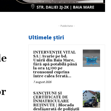
- Publicitate -
Ultimele știri
INTERVENȚIE VITAL
de
SA | Avarie pe bd.
Unirii din Baia Mare,
fără apă potabilă până
la ora 14:00 pe
tronsonul cuprins
între calea ferată...
7 august 2026
or
SANCȚIUNI ȘI
CERTIFICATE DE
ÎNMATRICULARE
REȚINUTE | Blocada
desfășurată de polițiștii