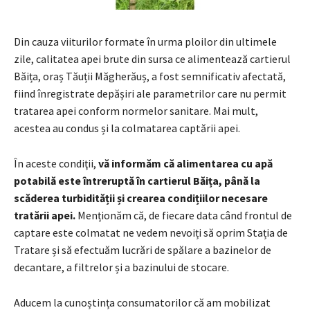
Din cauza viiturilor formate în urma ploilor din ultimele
zile, calitatea apei brute din sursa ce alimentează cartierul
Băița, oraș Tăuții Măgherăuș, a fost semnificativ afectată,
fiind înregistrate depășiri ale parametrilor care nu permit
tratarea apei conform normelor sanitare. Mai mult,
acestea au condus și la colmatarea captării apei.
În aceste condiţii,
vă informăm că alimentarea cu apă
potabilă este întreruptă în cartierul Băița, până la
scăderea turbidității și crearea condițiilor necesare
tratării apei.
Menționăm că, de fiecare data când frontul de
captare este colmatat ne vedem nevoiți să oprim Stația de
Tratare și să efectuăm lucrări de spălare a bazinelor de
decantare, a filtrelor și a bazinului de stocare.
Aducem la cunoștința consumatorilor că am mobilizat