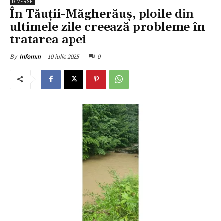
DIVERSE
În Tăuții-Măgherăuș, ploile din
ultimele zile creează probleme în
tratarea apei
10 iulie 2025
0
By
Infomm