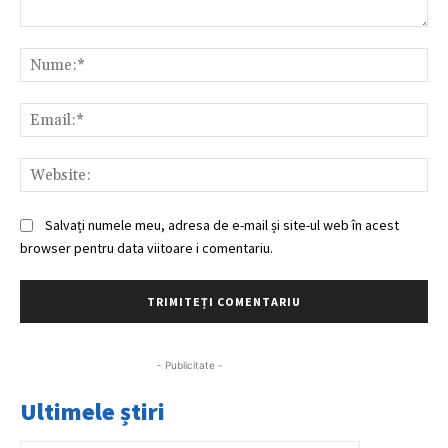
Comentariu:
Nu
Ema
Web
Salvați numele meu, adresa de e-mail și site-ul web în acest
browser pentru data viitoare i comentariu.
- Publicitate -
Ultimele știri