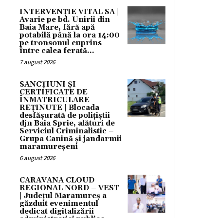
INTERVENȚIE VITAL SA |
Avarie pe bd. Unirii din
Baia Mare, fără apă
potabilă până la ora 14:00
pe tronsonul cuprins
între calea ferată...
7 august 2026
SANCȚIUNI ȘI
CERTIFICATE DE
ÎNMATRICULARE
REȚINUTE | Blocada
desfășurată de polițiștii
djn Baia Sprie, alături de
Serviciul Criminalistic –
Grupa Canină și jandarmii
maramureșeni
6 august 2026
CARAVANA CLOUD
REGIONAL NORD – VEST
| Județul Maramureș a
găzduit evenimentul
dedicat digitalizării