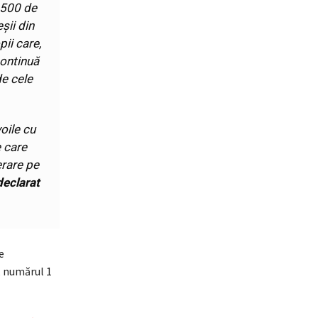
1.500 de
șii din
ii care,
continuă
de cele
oile cu
e care
erare pe
declarat
e
, numărul 1