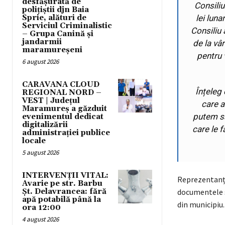
desfășurată de
Consiliu
polițiștii djn Baia
Sprie, alături de
lei luna
Serviciul Criminalistic
Consiliu 
– Grupa Canină și
jandarmii
de la vâ
maramureșeni
pentru 
6 august 2026
CARAVANA CLOUD
Înțeleg 
REGIONAL NORD –
VEST | Județul
care a
Maramureș a găzduit
putem să 
evenimentul dedicat
digitalizării
care le f
administrației publice
locale
5 august 2026
INTERVENȚII VITAL:
Reprezentanții
Avarie pe str. Barbu
Șt. Delavrancea: fără
documentele sp
apă potabilă până la
din municipiu.
ora 12:00
4 august 2026