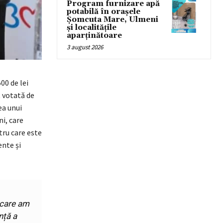
Program furnizare apă
potabilă în orașele
Șomcuta Mare, Ulmeni
și localitățile
aparținătoare
3 august 2026
00 de lei
t votată de
ea unui
ni, care
tru care este
ente și
e care am
nță a