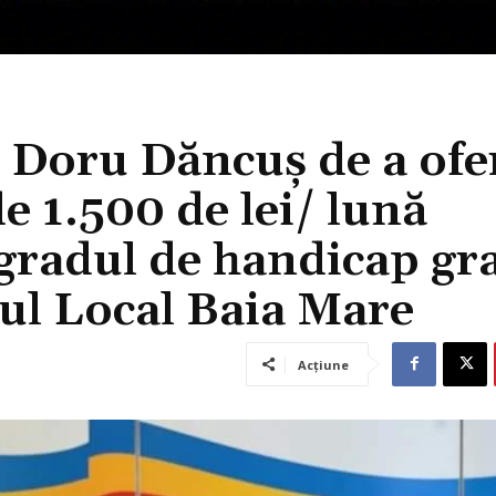
i Doru Dăncuș de a ofe
de 1.500 de lei/ lună
 gradul de handicap gra
iul Local Baia Mare
Acțiune