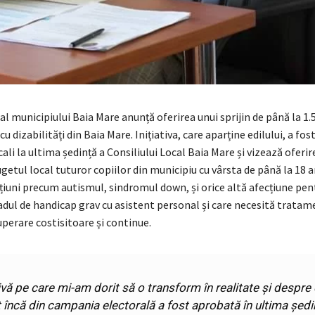
al municipiului Baia Mare anunță oferirea unui sprijin de până la 1.5
cu dizabilități din Baia Mare. Inițiativa, care aparține edilului, a fos
ocali la ultima ședință a Consiliului Local Baia Mare și vizează oferir
ugetul local tuturor copiilor din municipiu cu vârsta de până la 18 a
țiuni precum autismul, sindromul down, și orice altă afecțiune pen
adul de handicap grav cu asistent personal și care necesită tratam
cuperare costisitoare și continue.
tivă pe care mi-am dorit să o transform în realitate și despr
t încă din campania electorală a fost aprobată în ultima ședi