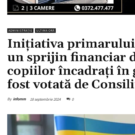
ADMINISTRAȚIE
ULTIMA ORĂ
Inițiativa primarulu
un sprijin financiar 
copiilor încadrați în
fost votată de Consil
By
infomm
18 septembrie 2024
0