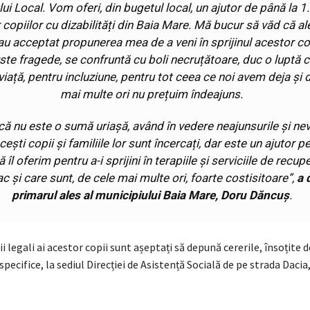
lui Local. Vom oferi, din bugetul local, un ajutor de până la 
r copiilor cu dizabilități din Baia Mare. Mă bucur să văd că ale
au acceptat propunerea mea de a veni în sprijinul acestor cop
rste fragede, se confruntă cu boli necruțătoare, duc o luptă 
viață, pentru incluziune, pentru tot ceea ce noi avem deja și 
mai multe ori nu prețuim îndeajuns.
că nu este o sumă uriașă, având în vedere neajunsurile și nev
cești copii și familiile lor sunt încercați, dar este un ajutor p
îl oferim pentru a-i sprijini în terapiile și serviciile de recup
ac și care sunt, de cele mai multe ori, foarte costisitoare
”,
a 
primarul ales al municipiului Baia Mare, Doru Dăncuș
.
 legali ai acestor copii sunt așeptați să depună cererile, însoțite d
ecifice, la sediul Direcției de Asistență Socială de pe strada Dacia