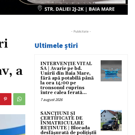
- Publicitate -
ri
Ultimele știri
INTERVENȚIE VITAL
v, a
SA | Avarie pe bd.
Unirii din Baia Mare,
fără apă potabilă până
la ora 14:00 pe
tronsonul cuprins
între calea ferată...
7 august 2026
SANCȚIUNI ȘI
CERTIFICATE DE
ÎNMATRICULARE
REȚINUTE | Blocada
desfășurată de polițiștii