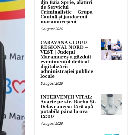
djn Baia Sprie, alături
de Serviciul
Criminalistic – Grupa
Canină și jandarmii
maramureșeni
6 august 2026
CARAVANA CLOUD
REGIONAL NORD –
VEST | Județul
Maramureș a găzduit
evenimentul dedicat
digitalizării
administrației publice
locale
5 august 2026
INTERVENȚII VITAL:
Avarie pe str. Barbu Șt.
Delavrancea: fără apă
potabilă până la ora
12:00
4 august 2026