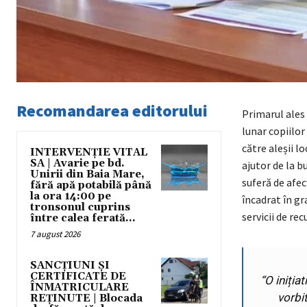
Recomandarea editorului
Primarul ales 
lunar copiilor 
către aleșii l
INTERVENȚIE VITAL
SA | Avarie pe bd.
ajutor de la b
Unirii din Baia Mare,
suferă de afec
fără apă potabilă până
la ora 14:00 pe
încadrat în gr
tronsonul cuprins
servicii de re
între calea ferată...
7 august 2026
SANCȚIUNI ȘI
CERTIFICATE DE
“
O iniția
ÎNMATRICULARE
vorbi
REȚINUTE | Blocada