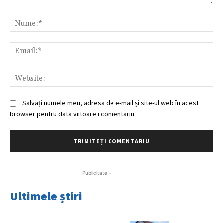
Comentariu:
Nu
Ema
Web
Salvați numele meu, adresa de e-mail și site-ul web în acest
browser pentru data viitoare i comentariu.
- Publicitate -
Ultimele știri