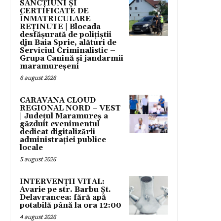
SANCȚIUNI ȘI
CERTIFICATE DE
ÎNMATRICULARE
REȚINUTE | Blocada
desfășurată de polițiștii
djn Baia Sprie, alături de
Serviciul Criminalistic –
Grupa Canină și jandarmii
maramureșeni
6 august 2026
CARAVANA CLOUD
REGIONAL NORD – VEST
| Județul Maramureș a
găzduit evenimentul
dedicat digitalizării
administrației publice
locale
5 august 2026
INTERVENȚII VITAL:
Avarie pe str. Barbu Șt.
Delavrancea: fără apă
potabilă până la ora 12:00
4 august 2026