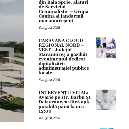
djn Baia Sprie, alături
de Serviciul
Criminalistic – Grupa
Canină și jandarmii
maramureșeni
6 august 2026
CARAVANA CLOUD
REGIONAL NORD –
VEST | Județul
Maramureș a găzduit
evenimentul dedicat
digitalizării
administrației publice
locale
5 august 2026
INTERVENȚII VITAL:
Avarie pe str. Barbu Șt.
Delavrancea: fără apă
potabilă până la ora
12:00
4 august 2026