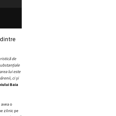
 dintre
ristică de
substanțiale
area lui este
enii, ci și
iului Baia
 avea o
e zilnic pe