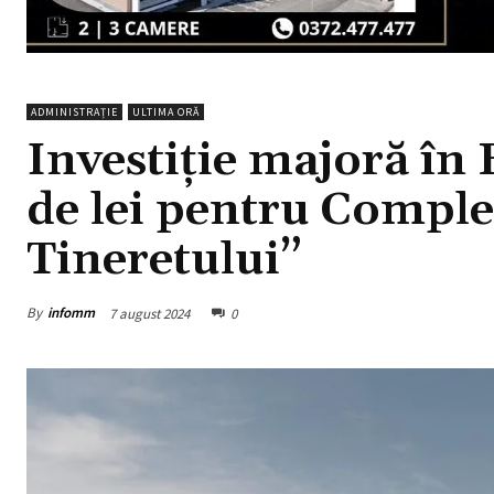
ADMINISTRAȚIE
ULTIMA ORĂ
Investiție majoră în
de lei pentru Comple
Tineretului”
By
infomm
7 august 2024
0