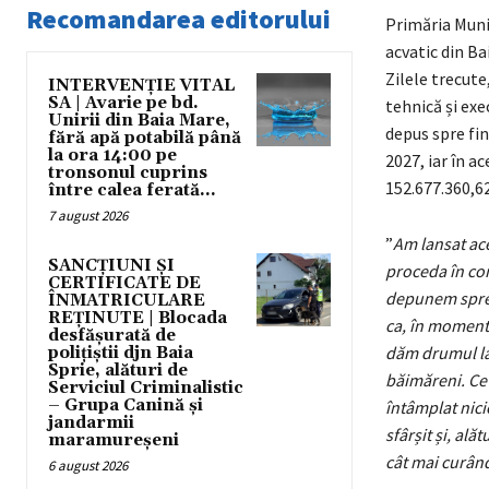
Recomandarea editorului
Primăria Muni
acvatic din B
Zilele trecute
INTERVENȚIE VITAL
SA | Avarie pe bd.
tehnică și exec
Unirii din Baia Mare,
depus spre fi
fără apă potabilă până
la ora 14:00 pe
2027, iar în a
tronsonul cuprins
152.677.360,62
între calea ferată...
7 august 2026
”
Am lansat ace
SANCȚIUNI ȘI
proceda în con
CERTIFICATE DE
depunem spre f
ÎNMATRICULARE
REȚINUTE | Blocada
ca, în momentu
desfășurată de
dăm drumul la 
polițiștii djn Baia
Sprie, alături de
băimăreni. Cet
Serviciul Criminalistic
– Grupa Canină și
întâmplat nici
jandarmii
sfârșit și, ală
maramureșeni
cât mai curân
6 august 2026