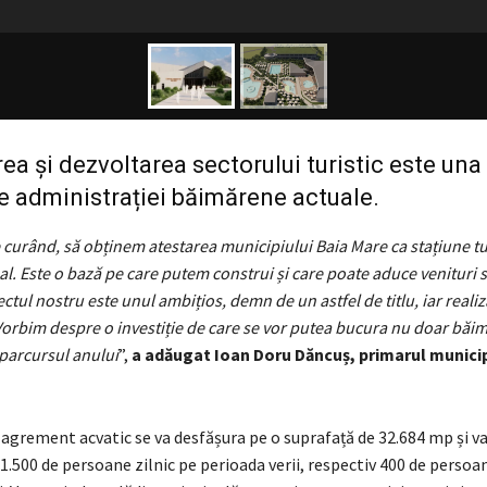
a și dezvoltarea sectorului turistic este una
ile administrației băimărene actuale.
 curând, să obținem atestarea municipiului Baia Mare ca stațiune tu
al. Este o bază pe care putem construi și care poate aduce venituri 
ctul nostru este unul ambițios, demn de un astfel de titlu, iar realiz
Vorbim despre o investiție de care se vor putea bucura nu doar băimăr
t parcursul anului
”,
a adăugat Ioan Doru Dăncuș, primarul municip
agrement acvatic se va desfășura pe o suprafață de 32.684 mp și va
1.500 de persoane zilnic pe perioada verii, respectiv 400 de persoan