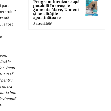
Program furnizare apă
i parc
potabilă în orașele
Șomcuta Mare, Ulmeni
eretului”.
și localitățile
stență
aparținătoare
3 august 2026
ul a fost
de
i vom
ă să le
lor. Vreau
ua zi să
l pentru
e nu s-a
duc la bun
nie dreaptă
e.