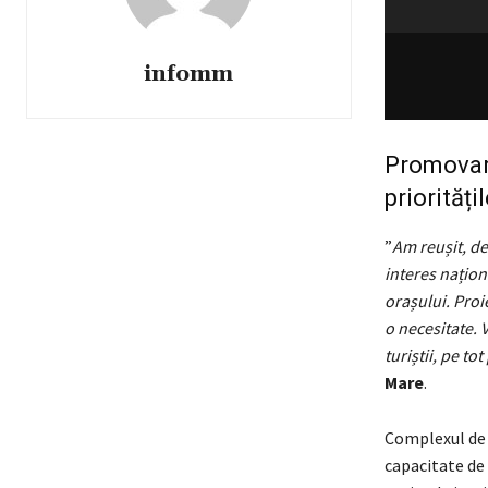
infomm
Promovare
priorităț
”
Am reușit, de
interes națion
orașului. Proie
o necesitate. 
turiștii, pe to
Mare
.
Complexul de 
capacitate de 