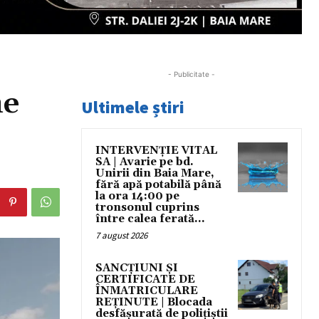
- Publicitate -
ne
Ultimele știri
INTERVENȚIE VITAL
SA | Avarie pe bd.
Unirii din Baia Mare,
fără apă potabilă până
la ora 14:00 pe
tronsonul cuprins
între calea ferată...
7 august 2026
SANCȚIUNI ȘI
CERTIFICATE DE
ÎNMATRICULARE
REȚINUTE | Blocada
desfășurată de polițiștii