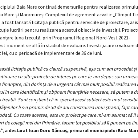
cipiului Baia Mare continuă demersurile pentru realizarea primulu
aia Mare și Maramureș: Complexul de agrement acvatic „Câmpul Tin
, a fost lansată licitația publică pentru serviciile de proiectare, asi
uție lucrări pentru realizarea acestui obiectiv de investiții. Proiect
nanțare luna trecută, prin Programul Regional Nord-Vest 2021-
cest moment se află în stadiul de evaluare. Investiția are o valoare 
 lei, cu o perioadă de implementare de 36 de luni.
astă licitație publică cu clauză suspensivă, așa cum am procedat ș
tinuare cu alte proiecte de interes pe care le-am depus sau urmeaz
inanțare, din dorința de a urgenta cât mai mult posibil realizarea 
l în care identificăm și obținem finanțările necesare, să putem a do
treabă. Sunt conștient că în special acest subiect este unul sensibi
ățenilor li s-a promis de 30 de ani construirea unui ștrand, fapt car
odată. Cu toate acestea, este un proiect pe care mi-am asumat să îl 
turi de colegii mei din Primărie, facem tot posibilul să îl punem pe li
d
”,
a declarat Ioan Doru Dăncuș, primarul municipiului Baia Mar