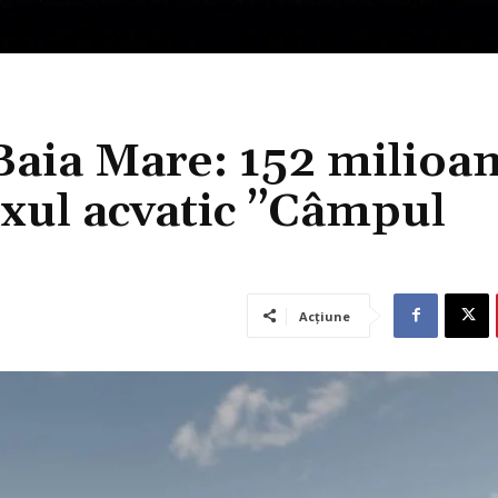
 Baia Mare: 152 milioa
xul acvatic ”Câmpul
Acțiune