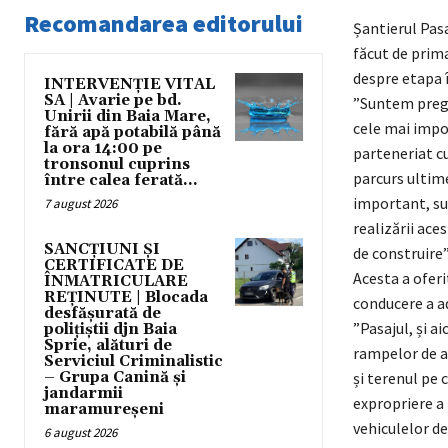
Recomandarea editorului
Șantierul Pasa
făcut de prima
despre etapa î
INTERVENȚIE VITAL
SA | Avarie pe bd.
”Suntem pregăt
Unirii din Baia Mare,
cele mai impo
fără apă potabilă până
la ora 14:00 pe
parteneriat c
tronsonul cuprins
parcurs ultime
între calea ferată...
important, su
7 august 2026
realizării ace
SANCȚIUNI ȘI
de construire”
CERTIFICATE DE
Acesta a oferi
ÎNMATRICULARE
REȚINUTE | Blocada
conducere a ad
desfășurată de
”Pasajul, și a
polițiștii djn Baia
Sprie, alături de
rampelor de ac
Serviciul Criminalistic
– Grupa Canină și
și terenul pe 
jandarmii
expropriere a 
maramureșeni
vehiculelor de
6 august 2026