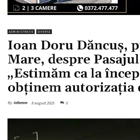
ADMINISTRAȚIE
DIVERSE
Ioan Doru Dăncuș, p
Mare, despre Pasajul 
„Estimăm ca la încep
obținem autorizația 
By
Infomm
8 august 2025
0