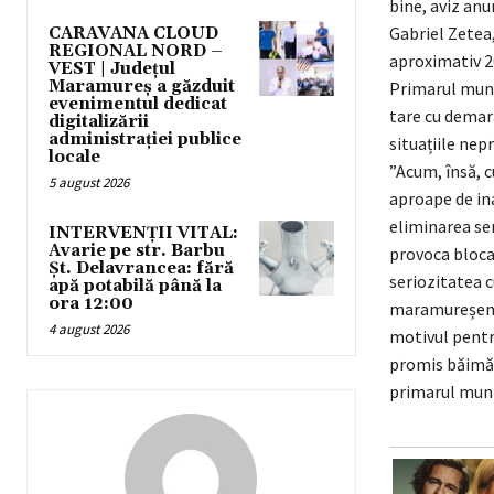
bine, aviz anu
Gabriel Zetea,
CARAVANA CLOUD
REGIONAL NORD –
aproximativ 20
VEST | Județul
Maramureș a găzduit
Primarul munic
evenimentul dedicat
tare cu demara
digitalizării
administrației publice
situațiile nep
locale
”Acum, însă, c
5 august 2026
aproape de ina
eliminarea sem
INTERVENȚII VITAL:
Avarie pe str. Barbu
provoca blocaj
Șt. Delavrancea: fără
seriozitatea c
apă potabilă până la
ora 12:00
maramureșenil
4 august 2026
motivul pentr
promis băimăre
primarul muni