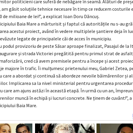
mitor politicieni care suferă de nebăgare în seamă. Alături de preș
 am găsit soluțiile tehnice necesare în timp ce reducem costurile e
 de milioane de lei!”, a explicat Ioan Doru Dăncuș.
ipiului Baia Mare a mărturisit și faptul că autoritățile nu s-au gră
rea acestui proiect, având în vedere multiplele șantiere deja în luc
revăzute legate de principalele căi de acces în municipiu.
u podul provizoriu de peste Săsar aproape finalizat, Pasajul de la I
ugurare și strada Victoriei pregătită pentru primul strat de asfalt
aforizării, cred că avem premisele pentru a începe și acest proiec
e majore în trafic. Îi mulțumesc prietenului meu, Gabriel Zetea, p
u care a abordat și continuă să abordeze nevoile băimărenilor și al
or. Implicarea sa la nivel ministerial pentru urgentarea procedur
u care am ajuns astăzi în această etapă. În urmă cu un an, împreun
nilor muncă în echipă și lucruri concrete. Ne ținem de cuvânt!”, a
cipiului Baia Mare.