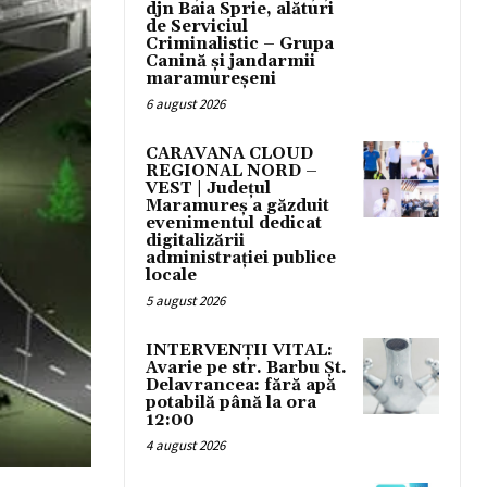
djn Baia Sprie, alături
de Serviciul
Criminalistic – Grupa
Canină și jandarmii
maramureșeni
6 august 2026
CARAVANA CLOUD
REGIONAL NORD –
VEST | Județul
Maramureș a găzduit
evenimentul dedicat
digitalizării
administrației publice
locale
5 august 2026
INTERVENȚII VITAL:
Avarie pe str. Barbu Șt.
Delavrancea: fără apă
potabilă până la ora
12:00
4 august 2026