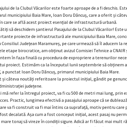
jului de la Clubul Văcarilor este foarte aproape de a fi deschis. Est
rul municipiului Baia Mare, Ioan Doru Dăncuș, care a oferit și câtev
n care se află acest proiect esențial de infrastructură urbană.
iți să deschidem șantierul Pasajului de la Clubul Văcarilor! Este u
rtante proiecte de infrastructură ale municipiului Baia Mare, conc
u Consiliul Județean Maramureș, pe care urmează să îl aducem la r
le etape birocratice, am obținut avizul Comisiei Tehnice a CNAIR ș
ntem în faza finală cu procedura de expropriere a terenurilor nec
stui proiect. Estimăm ca la începutul lunii septembrie să obținem a
, a punctat Ioan Doru Dăncuș, primarul municipiului Baia Mare.
t și câteva noutăți referitoare la proiectul inițial, gândit pe genun
ministrației județene.
ici mă refer la întregul proiect, va fi cu 500 de metri mai lung, prin 
ces. Practic, lungimea efectivă a pasajului aproape că se dublează.
care va fi construit va fi mai întins ca suprafață, motiv pentru care
fost decalată. Așa cum a fost conceput inițial, acest pasaj nu perm
 mare tonaj să vireze în condiții sigure. Adică ar fi făcut mai mult r