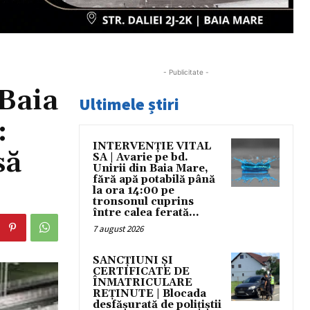
- Publicitate -
Baia
Ultimele știri
:
INTERVENȚIE VITAL
să
SA | Avarie pe bd.
Unirii din Baia Mare,
fără apă potabilă până
la ora 14:00 pe
tronsonul cuprins
între calea ferată...
7 august 2026
SANCȚIUNI ȘI
CERTIFICATE DE
ÎNMATRICULARE
REȚINUTE | Blocada
desfășurată de polițiștii