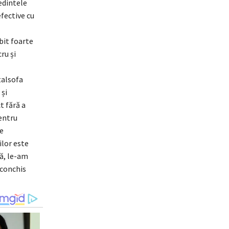
edintele
fective cu
bit foarte
ru și
talsofa
 și
t fără a
entru
e
ilor este
ă, le-am
 conchis