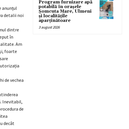
Program furnizare apă
potabilă în orașele
e anunțul
Șomcuta Mare, Ulmeni
a detalii noi
și localitățile
aparținătoare
3 august 2026
nul dintre
eput în
ealitate. Am
i, foarte
esare
utorizația
chi de vechea
extinderea
 Inevitabil,
 procedura de
itea
ău decât