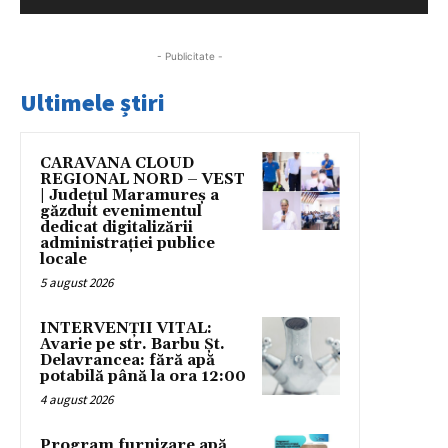
- Publicitate -
Ultimele știri
CARAVANA CLOUD
REGIONAL NORD – VEST
| Județul Maramureș a
găzduit evenimentul
dedicat digitalizării
administrației publice
locale
5 august 2026
INTERVENȚII VITAL:
Avarie pe str. Barbu Șt.
Delavrancea: fără apă
potabilă până la ora 12:00
4 august 2026
Program furnizare apă