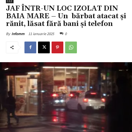
112
JAF ÎNTR-UN LOC IZOLAT DIN
BAIA MARE – Un bărbat atacat și
rănit, lăsat fără bani și telefon
11 ianuarie 2025
0
By
Infomm