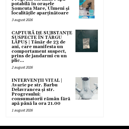
potabilă în orașele
Șomcuta Mare, Ulmeni și
localitățile aparținătoare
3 august 2026
CAPTURĂ DE SUBSTANȚE
SUSPECTE ÎN TÂRGU
LĂPUȘ | Tânăr de 23 de
ani, care manifesta un
comportament suspect,
prins de jandarmi cu un
plic...
2 august 2026
INTERVENȚII VITAL |
Avarie pe str. Barbu
Delavrancea și str.
Progresului:
consumatorii rămân fără
apă până la ora 21.00
1 august 2026