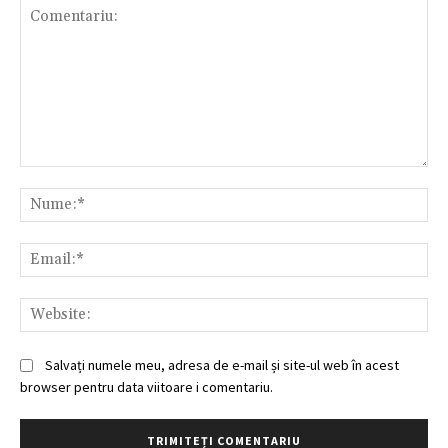
Comentariu:
Nu
Ema
Web
Salvați numele meu, adresa de e-mail și site-ul web în acest
browser pentru data viitoare i comentariu.