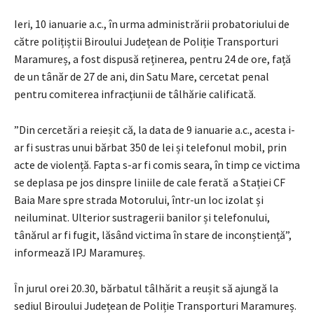
Ieri, 10 ianuarie a.c., în urma administrării probatoriului de
către polițiștii Biroului Județean de Poliție Transporturi
Maramureș, a fost dispusă reținerea, pentru 24 de ore, față
de un tânăr de 27 de ani, din Satu Mare, cercetat penal
pentru comiterea infracțiunii de tâlhărie calificată.
”Din cercetări a reieșit că, la data de 9 ianuarie a.c., acesta i-
ar fi sustras unui bărbat 350 de lei și telefonul mobil, prin
acte de violență. Fapta s-ar fi comis seara, în timp ce victima
se deplasa pe jos dinspre liniile de cale ferată a Stației CF
Baia Mare spre strada Motorului, într-un loc izolat și
neiluminat. Ulterior sustragerii banilor și telefonului,
tânărul ar fi fugit, lăsând victima în stare de inconștiență”,
informează IPJ Maramureș.
În jurul orei 20.30, bărbatul tâlhărit a reușit să ajungă la
sediul Biroului Județean de Poliție Transporturi Maramureș.