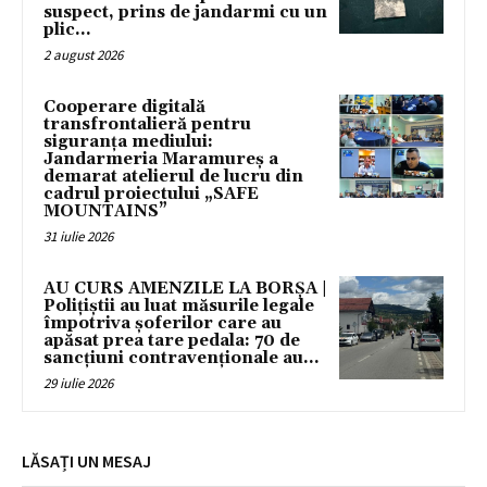
suspect, prins de jandarmi cu un
plic...
2 august 2026
Cooperare digitală
transfrontalieră pentru
siguranța mediului:
Jandarmeria Maramureș a
demarat atelierul de lucru din
cadrul proiectului „SAFE
MOUNTAINS”
31 iulie 2026
AU CURS AMENZILE LA BORȘA |
Polițiștii au luat măsurile legale
împotriva șoferilor care au
apăsat prea tare pedala: 70 de
sancțiuni contravenționale au...
29 iulie 2026
LĂSAȚI UN MESAJ