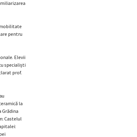
amiliarizarea
 mobilitate
ipare pentru
onale. Elevii
u specialiști
clarat prof.
 au
 ceramică la
la Grădina
m: Castelul
pitalei:
pei