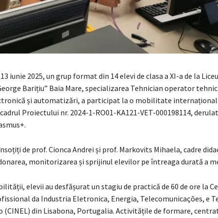
13 iunie 2025, un grup format din 14 elevi de clasa a XI-a de la Liceu
eorge Barițiu” Baia Mare, specializarea Tehnician operator tehnică
ronică și automatizări, a participat la o mobilitate internațional
 cadrul Proiectului nr. 2024-1-RO01-KA121-VET-000198114, derulat
asmus+.
 însoțiți de prof. Cionca Andrei și prof. Markovits Mihaela, cadre dida
onarea, monitorizarea și sprijinul elevilor pe întreaga durată a mob
lității, elevii au desfășurat un stagiu de practică de 60 de ore la C
issional da Industria Eletronica, Energia, Telecomunicações, e T
 (CINEL) din Lisabona, Portugalia. Activitățile de formare, centra