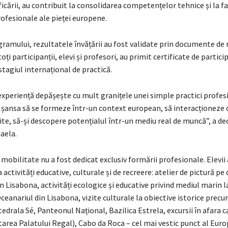
ificării, au contribuit la consolidarea competențelor tehnice și la f
rofesionale ale pieței europene.
gramului, rezultatele învățării au fost validate prin documente de
oți participanții, elevi și profesori, au primit certificate de partic
stagiul internațional de practică.
experiență depășește cu mult granițele unei simple practici profesi
 șansa să se formeze într-un context european, să interacționeze c
erite, să-și descopere potențialul într-un mediu real de muncă”, a de
aela.
obilitate nu a fost dedicat exclusiv formării profesionale. Elevii
a activități educative, culturale și de recreere: atelier de pictură pe
n Lisabona, activități ecologice și educative privind mediul marin 
ceanariul din Lisabona, vizite culturale la obiective istorice precu
edrala Sé, Panteonul Național, Bazilica Estrela, excursii în afara ca
itarea Palatului Regal), Cabo da Roca – cel mai vestic punct al Euro