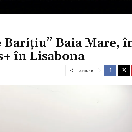
 Barițiu” Baia Mare, î
s+ în Lisabona
Acțiune