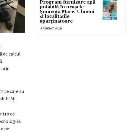
Program furnizare apă
potabilă în orașele
Șomcuta Mare, Ulmeni
și localitățile
aparținătoare
3 august 2026
l
 de calcul,
ă
 prin
ctice care au
ilității.
entro de
ecnologias
te pe