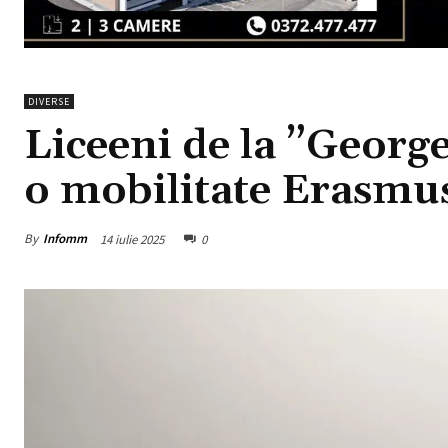
DIVERSE
Liceeni de la ”George
o mobilitate Erasmu
By
Infomm
14 iulie 2025
0