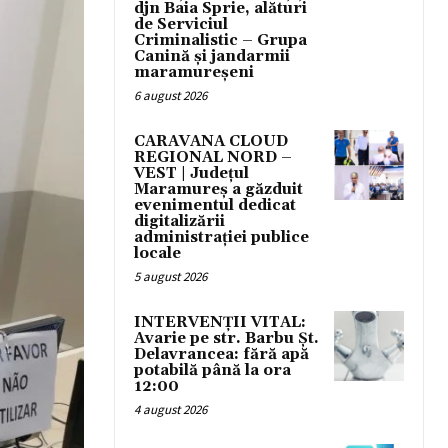
djn Baia Sprie, alături
de Serviciul
Criminalistic – Grupa
Canină și jandarmii
maramureșeni
6 august 2026
CARAVANA CLOUD
REGIONAL NORD –
VEST | Județul
Maramureș a găzduit
evenimentul dedicat
digitalizării
administrației publice
locale
5 august 2026
INTERVENȚII VITAL:
Avarie pe str. Barbu Șt.
Delavrancea: fără apă
potabilă până la ora
12:00
4 august 2026