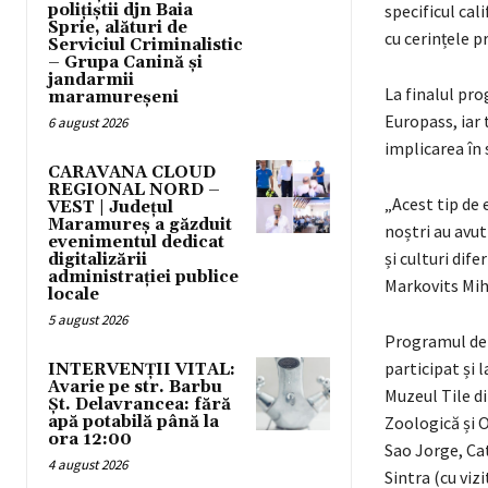
polițiștii djn Baia
specificul cal
Sprie, alături de
cu cerințele p
Serviciul Criminalistic
– Grupa Canină și
jandarmii
La finalul pro
maramureșeni
Europass, iar t
6 august 2026
implicarea în 
CARAVANA CLOUD
REGIONAL NORD –
„Acest tip de 
VEST | Județul
Maramureș a găzduit
noștri au avut
evenimentul dedicat
și culturi dif
digitalizării
administrației publice
Markovits Mih
locale
5 august 2026
Programul de m
participat și l
INTERVENȚII VITAL:
Avarie pe str. Barbu
Muzeul Tile di
Șt. Delavrancea: fără
apă potabilă până la
Zoologică și O
ora 12:00
Sao Jorge, Cat
4 august 2026
Sintra (cu viz