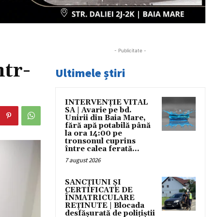
- Publicitate -
ntr-
Ultimele știri
INTERVENȚIE VITAL
SA | Avarie pe bd.
Unirii din Baia Mare,
fără apă potabilă până
la ora 14:00 pe
tronsonul cuprins
între calea ferată...
7 august 2026
SANCȚIUNI ȘI
CERTIFICATE DE
ÎNMATRICULARE
REȚINUTE | Blocada
desfășurată de polițiștii