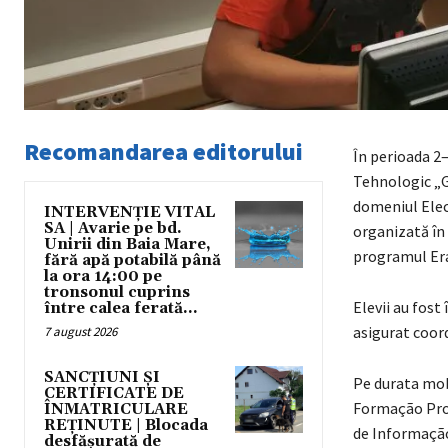
Recomandarea editorului
În perioada 2–
Tehnologic „G
domeniul Elect
INTERVENȚIE VITAL
SA | Avarie pe bd.
organizată în
Unirii din Baia Mare,
programul Er
fără apă potabilă până
la ora 14:00 pe
tronsonul cuprins
Elevii au fost
între calea ferată...
asigurat coord
7 august 2026
SANCȚIUNI ȘI
Pe durata mobi
CERTIFICATE DE
Formação Prof
ÎNMATRICULARE
REȚINUTE | Blocada
de Informação
desfășurată de