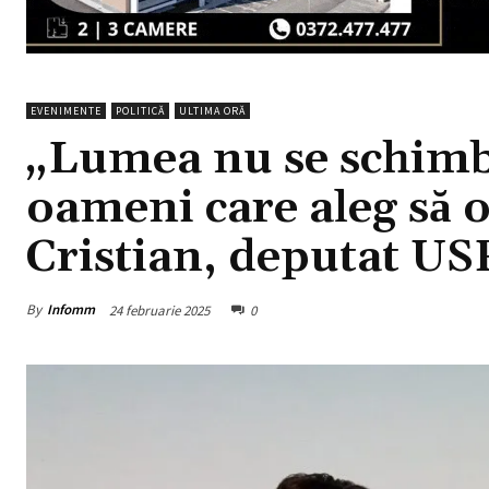
EVENIMENTE
POLITICĂ
ULTIMA ORĂ
„Lumea nu se schimbă
oameni care aleg să 
Cristian, deputat U
By
Infomm
24 februarie 2025
0