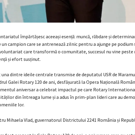
ntariatul împărtășesc aceeași esență: muncă, răbdare și determinar
 un campion care se antrenează zilnic pentru a ajunge pe podium 
voluntariat care transformă o comunitate, succesul nu vine peste 
̦ă și efort susținut.
t una dintre ideile centrale transmise de deputatul USR de Maramur
adrul Galei Rotary 120 de ani, desfășurată la Opera Națională Româna
mentul aniversar a celebrat impactul pe care Rotary International
ăților din întreaga lume și a adus în prim-plan lideri care au dem
domeniile lor.
ntru Mihaela Vlad, guvernatorul Districtului 2241 România și Repu