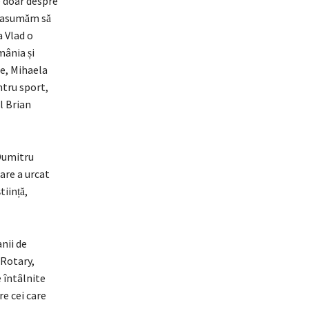
e doar despre
 asumăm să
a Vlad o
̂nia și
te, Mihaela
entru sport,
ul Brian
 Dumitru
care a urcat
ință,
nii de
 Rotary,
întâlnite
re cei care