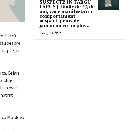
SUSPECTE ÎN TÂRGU
LĂPUȘ | Tânăr de 23 de
ani, care manifesta un
comportament
suspect, prins de
jandarmi cu un plic...
2 august 2026
e. Fie că
sau despre
noapte, ci
eș, Brian
̆ Cluj-
 l-a avut
onstrat
blica Moldova