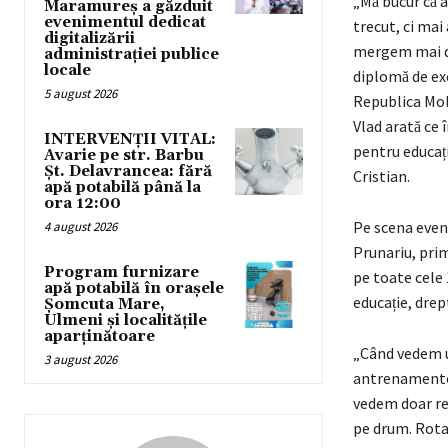
„Mă bucur că
Maramureș a găzduit
evenimentul dedicat
trecut, ci mai
digitalizării
mergem mai dep
administrației publice
locale
diplomă de ex
5 august 2026
Republica Mold
Vlad arată ce 
INTERVENȚII VITAL:
pentru educați
Avarie pe str. Barbu
Șt. Delavrancea: fără
Cristian.
apă potabilă până la
ora 12:00
Pe scena eveni
4 august 2026
Prunariu, primu
Program furnizare
pe toate cele 1
apă potabilă în orașele
educație, drept
Șomcuta Mare,
Ulmeni și localitățile
aparținătoare
„Când vedem u
3 august 2026
antrenamente, 
vedem doar rezu
pe drum. Rotar