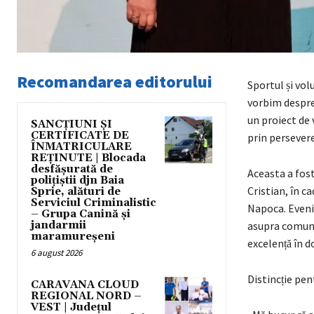
Recomandarea editorului
Sportul și volu
vorbim despre
un proiect de 
SANCȚIUNI ȘI
CERTIFICATE DE
prin perseverent
ÎNMATRICULARE
REȚINUTE | Blocada
desfășurată de
Aceasta a fos
polițiștii djn Baia
Cristian, în c
Sprie, alături de
Serviciul Criminalistic
Napoca. Eveni
– Grupa Canină și
jandarmii
asupra comunit
maramureșeni
excelență în 
6 august 2026
Distincție pe
CARAVANA CLOUD
REGIONAL NORD –
VEST | Județul