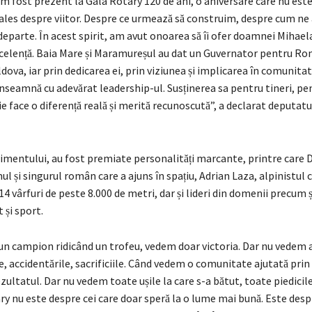
 am fost prezent la Gala Rotary 120 de ani, o aniversare care nu est
 ales despre viitor. Despre ce urmează să construim, despre cum ne
arte. În acest spirit, am avut onoarea să îi ofer doamnei Mihael
celență. Baia Mare și Maramureșul au dat un Guvernator pentru Roma
ova, iar prin dedicarea ei, prin viziunea și implicarea în comunita
înseamnă cu adevărat leadership-ul. Susținerea sa pentru tineri, p
e face o diferență reală și merită recunoscută”, a declarat deputat
mentului, au fost premiate personalități marcante, printre care
l și singurul român care a ajuns în spațiu, Adrian Laza, alpinistul 
4 vârfuri de peste 8.000 de metri, dar și lideri din domenii precum ști
 și sport.
n campion ridicând un trofeu, vedem doar victoria. Dar nu vedem a
accidentările, sacrificiile. Când vedem o comunitate ajutată prin
ltatul. Dar nu vedem toate ușile la care s-a bătut, toate piedicile 
y nu este despre cei care doar speră la o lume mai bună. Este desp