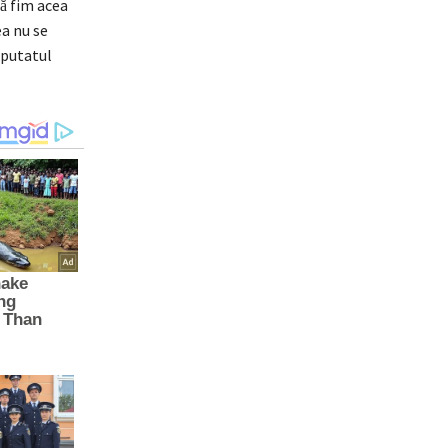
ă fim acea
ea nu se
eputatul