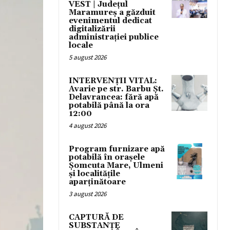
VEST | Județul
Maramureș a găzduit
evenimentul dedicat
digitalizării
administrației publice
locale
5 august 2026
INTERVENȚII VITAL:
Avarie pe str. Barbu Șt.
Delavrancea: fără apă
potabilă până la ora
12:00
4 august 2026
Program furnizare apă
potabilă în orașele
Șomcuta Mare, Ulmeni
și localitățile
aparținătoare
3 august 2026
CAPTURĂ DE
SUBSTANȚE