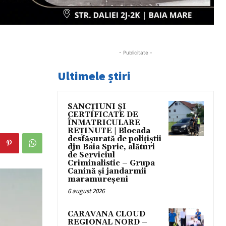
- Publicitate -
Ultimele știri
SANCȚIUNI ȘI
CERTIFICATE DE
ÎNMATRICULARE
REȚINUTE | Blocada
desfășurată de polițiștii
djn Baia Sprie, alături
de Serviciul
Criminalistic – Grupa
Canină și jandarmii
maramureșeni
6 august 2026
CARAVANA CLOUD
REGIONAL NORD –