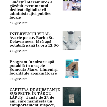
| Județul Maramureș a
găzduit evenimentul
dedicat digitalizării
administrației publice
locale
5 august 2026
INTERVENȚII VITAL:
Avarie pe str. Barbu Șt.
Delavrancea: fără apă
potabilă până la ora 12:00
4 august 2026
Program furnizare apă
potabilă în orașele
Șomcuta Mare, Ulmeni și
localitățile aparținătoare
3 august 2026
CAPTURĂ DE SUBSTANȚE
SUSPECTE ÎN TÂRGU
LĂPUȘ | Tânăr de 23 de
ani, care manifesta un
comportament suspect,