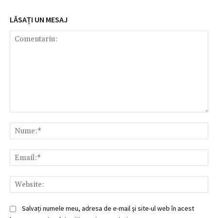
LĂSAȚI UN MESAJ
Comentariu:
Nu
Ema
Web
Salvați numele meu, adresa de e-mail și site-ul web în acest