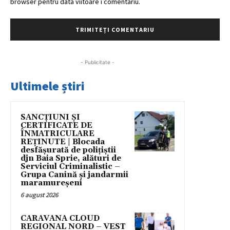
browser pentru data viitoare i comentariu.
- Publicitate -
Ultimele știri
SANCȚIUNI ȘI
CERTIFICATE DE
ÎNMATRICULARE
REȚINUTE | Blocada
desfășurată de polițiștii
djn Baia Sprie, alături de
Serviciul Criminalistic –
Grupa Canină și jandarmii
maramureșeni
6 august 2026
CARAVANA CLOUD
REGIONAL NORD – VEST