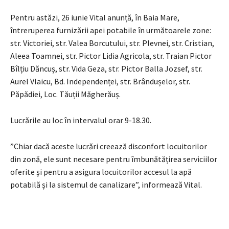
Pentru astăzi, 26 iunie Vital anunță, în Baia Mare,
întreruperea furnizării apei potabile în următoarele zone:
str. Victoriei, str. Valea Borcutului, str. Plevnei, str. Cristian,
Aleea Toamnei, str. Pictor Lidia Agricola, str. Traian Pictor
Bîlțiu Dăncuș, str. Vida Geza, str. Pictor Balla Jozsef, str.
Aurel Vlaicu, Bd. Independenței, str. Brândușelor, str.
Păpădiei, Loc. Tăuții Măgherăuș.
Lucrările au loc în intervalul orar 9-18.30.
”Chiar dacă aceste lucrări creează disconfort locuitorilor
din zonă, ele sunt necesare pentru îmbunătățirea serviciilor
oferite și pentru a asigura locuitorilor accesul la apă
potabilă și la sistemul de canalizare”, informează Vital.