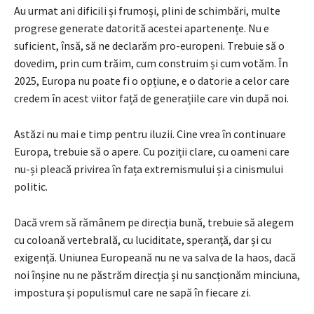
Au urmat ani dificili și frumoși, plini de schimbări, multe
progrese generate datorită acestei apartenențe. Nu e
suficient, însă, să ne declarăm pro-europeni. Trebuie să o
dovedim, prin cum trăim, cum construim și cum votăm. În
2025, Europa nu poate fi o opțiune, e o datorie a celor care
credem în acest viitor față de generațiile care vin după noi.
Astăzi nu mai e timp pentru iluzii. Cine vrea în continuare
Europa, trebuie să o apere. Cu poziții clare, cu oameni care
nu-și pleacă privirea în fața extremismului și a cinismului
politic.
Dacă vrem să rămânem pe direcția bună, trebuie să alegem
cu coloană vertebrală, cu luciditate, speranță, dar și cu
exigență. Uniunea Europeană nu ne va salva de la haos, dacă
noi înșine nu ne păstrăm direcția și nu sancționăm minciuna,
impostura și populismul care ne sapă în fiecare zi.