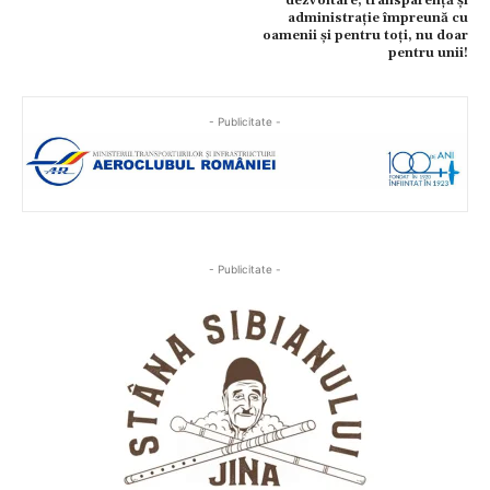
dezvoltare, transparență și
administrație împreună cu
oamenii și pentru toți, nu doar
pentru unii!
- Publicitate -
- Publicitate -