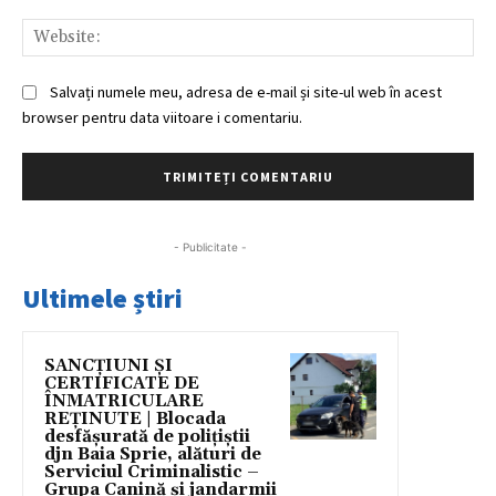
Web
Salvați numele meu, adresa de e-mail și site-ul web în acest
browser pentru data viitoare i comentariu.
- Publicitate -
Ultimele știri
SANCȚIUNI ȘI
CERTIFICATE DE
ÎNMATRICULARE
REȚINUTE | Blocada
desfășurată de polițiștii
djn Baia Sprie, alături de
Serviciul Criminalistic –
Grupa Canină și jandarmii