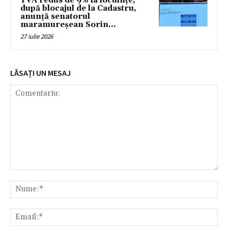
TVA redus de 9% la locuințe,
după blocajul de la Cadastru,
anunță senatorul
maramureșean Sorin...
27 iulie 2026
LĂSAȚI UN MESAJ
Comentariu:
Nu
Ema