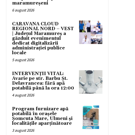
maramureșeni
6 august 2026
CARAVANA CLOUD
REGIONAL NORD – VEST
| Județul Maramureș a
găzduit evenimentul
dedicat digitalizării
administrației publice
locale
5 august 2026
INTERVENȚII VITAL:
Avarie pe str. Barbu Șt.
Delavrancea: fără apă
potabilă până la ora 12:00
4 august 2026
Program furnizare apă
potabilă în orașele
Șomcuta Mare, Ulmeni și
localitățile aparținătoare
3 august 2026