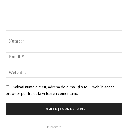
Comentariu:
Nu
Ema
Web
Salvați numele meu, adresa de e-mail și site-ul web în acest
browser pentru data viitoare i comentariu.
- Publicitate -