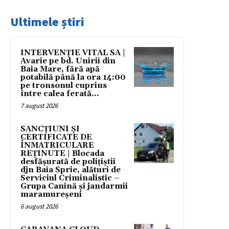
Ultimele știri
INTERVENȚIE VITAL SA |
Avarie pe bd. Unirii din
Baia Mare, fără apă
potabilă până la ora 14:00
pe tronsonul cuprins
între calea ferată...
7 august 2026
SANCȚIUNI ȘI
CERTIFICATE DE
ÎNMATRICULARE
REȚINUTE | Blocada
desfășurată de polițiștii
djn Baia Sprie, alături de
Serviciul Criminalistic –
Grupa Canină și jandarmii
maramureșeni
6 august 2026