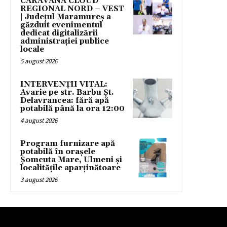
CARAVANA CLOUD
REGIONAL NORD – VEST
| Județul Maramureș a
găzduit evenimentul
dedicat digitalizării
administrației publice
locale
5 august 2026
INTERVENȚII VITAL:
Avarie pe str. Barbu Șt.
Delavrancea: fără apă
potabilă până la ora 12:00
4 august 2026
Program furnizare apă
potabilă în orașele
Șomcuta Mare, Ulmeni și
localitățile aparținătoare
3 august 2026