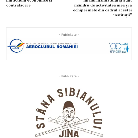
infracțiuni economice și
finalul mandatului și sunt
contrafacere
mândru de activitatea mea și a
echipei mele din cadrul acestei
instituții”
- Publicitate -
- Publicitate -