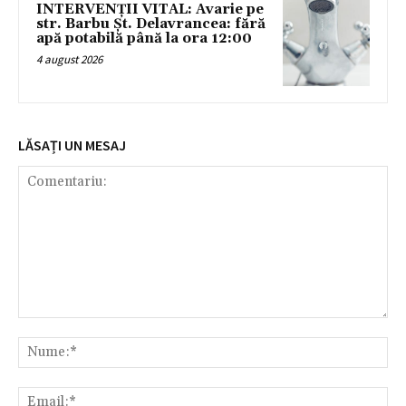
INTERVENȚII VITAL: Avarie pe
str. Barbu Șt. Delavrancea: fără
apă potabilă până la ora 12:00
4 august 2026
LĂSAȚI UN MESAJ
Comentariu:
Nu
Ema