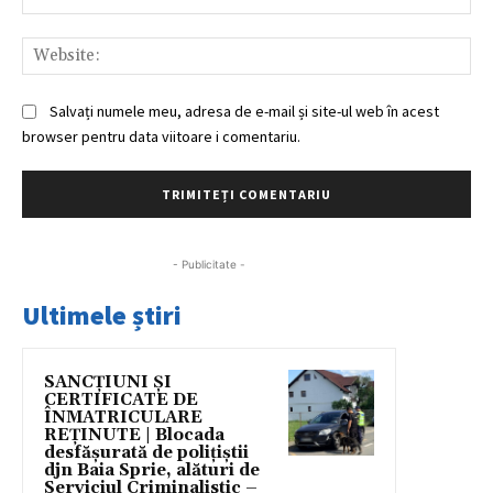
Web
Salvați numele meu, adresa de e-mail și site-ul web în acest
browser pentru data viitoare i comentariu.
- Publicitate -
Ultimele știri
SANCȚIUNI ȘI
CERTIFICATE DE
ÎNMATRICULARE
REȚINUTE | Blocada
desfășurată de polițiștii
djn Baia Sprie, alături de
Serviciul Criminalistic –