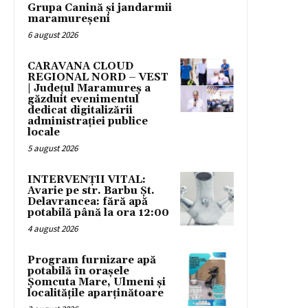
Grupa Canină și jandarmii
maramureșeni
6 august 2026
CARAVANA CLOUD
REGIONAL NORD – VEST
| Județul Maramureș a
găzduit evenimentul
dedicat digitalizării
administrației publice
locale
5 august 2026
INTERVENȚII VITAL:
Avarie pe str. Barbu Șt.
Delavrancea: fără apă
potabilă până la ora 12:00
4 august 2026
Program furnizare apă
potabilă în orașele
Șomcuta Mare, Ulmeni și
localitățile aparținătoare