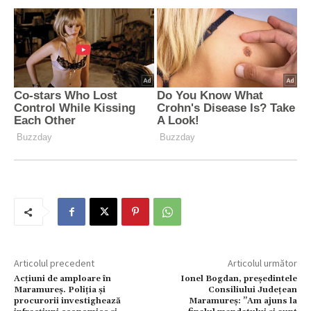
Articolul precedent
Articolul următor
Acțiuni de amploare în
Ionel Bogdan, președintele
Maramureș. Poliția și
Consiliului Județean
procurorii investighează
Maramureș: ”Am ajuns la