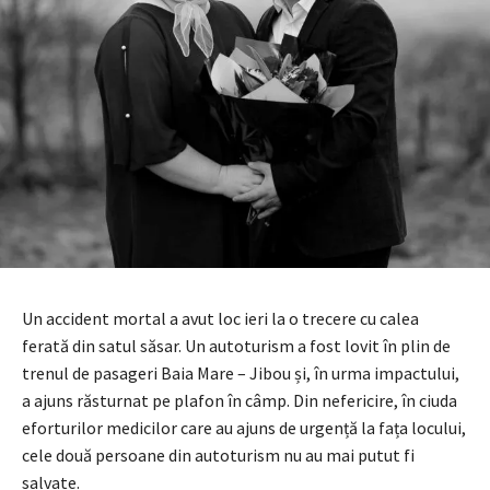
Un accident mortal a avut loc ieri la o trecere cu calea
ferată din satul săsar. Un autoturism a fost lovit în plin de
trenul de pasageri Baia Mare – Jibou și, în urma impactului,
a ajuns răsturnat pe plafon în câmp. Din nefericire, în ciuda
eforturilor medicilor care au ajuns de urgență la fața locului,
cele două persoane din autoturism nu au mai putut fi
salvate.