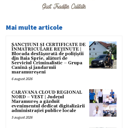
Mai multe articole
SANCȚIUNI ȘI CERTIFICATE DE
ÎNMATRICULARE REȚINUTE |
Blocada desfășurată de polițiștii
djn Baia Sprie, alături de
Serviciul Criminalistic – Grupa
Canină și jandarmii
maramureșeni
6 august 2026
CARAVANA CLOUD REGIONAL
NORD – VEST | Județul
Maramureș a găzduit
evenimentul dedicat digitalizării
administrației publice locale
5 august 2026