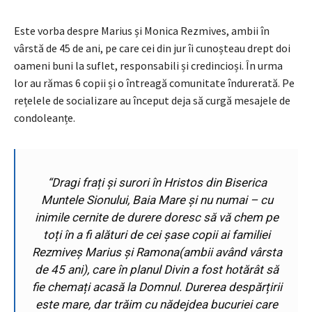
Este vorba despre Marius și Monica Rezmives, ambii în
vârstă de 45 de ani, pe care cei din jur îi cunoșteau drept doi
oameni buni la suflet, responsabili și credincioși. În urma
lor au rămas 6 copii și o întreagă comunitate îndurerată. Pe
rețelele de socializare au început deja să curgă mesajele de
condoleanțe.
“Dragi frați și surori în Hristos din Biserica
Muntele Sionului, Baia Mare și nu numai – cu
inimile cernite de durere doresc să vă chem pe
toți în a fi alături de cei șase copii ai familiei
Rezmiveș Marius și Ramona(ambii având vârsta
de 45 ani), care în planul Divin a fost hotărât să
fie chemați acasă la Domnul. Durerea despărțirii
este mare, dar trăim cu nădejdea bucuriei care