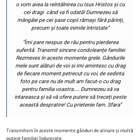
o vom avea la reîntâlnirea cu Isus Hristos și cu
cei dragi
când va fi odată! Dumnezeu să
mângâie pe cei șase copii rămași fără părinți,
precum și toate inimile întristate”
“Îmi pare nespus de rău pentru pierderea
suferită. Transmit sincere condoleanțe familiei
Rezmeves în aceste momente grele. Gândurile
mele sunt alături de voi si imi amintesc cu drag
de fiecare moment petrecut cu voi, de sedinta
foto pe care nu de mult am facut-o cu drag
pentru familia voastra….. Dumnezeu să va
intareasca și să vă ofere putere să treceți peste
această despratire! Cu prietenie fam. Sfara”
Transmitem în aceste momente gânduri de alinare și multă
putere familiei îndurerate.