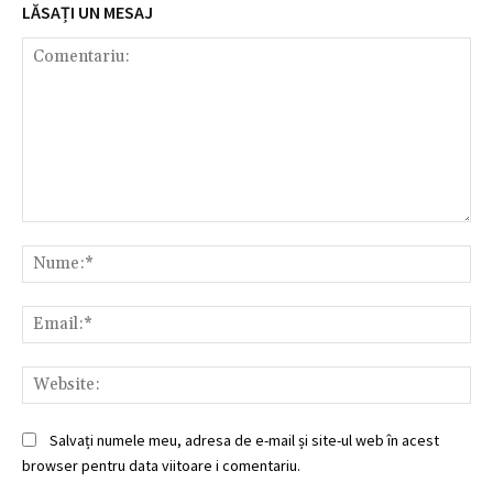
LĂSAȚI UN MESAJ
Comentariu:
Nu
Ema
Web
Salvați numele meu, adresa de e-mail și site-ul web în acest
browser pentru data viitoare i comentariu.