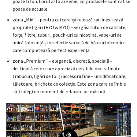
poate fi fun. Locul ăsta are vibe, iar produsele sunt cât se
poate de actuale.
zona „Mid” – pentru cei care își rulează sau injectează
propriile țigări (RYO & MYO) – vei găsi tutun de calitate,
foițe, filtre, tuburi, pouch-uri cu nicotină, vape-uri de
unică folosință și o selecție variată de băuturi alcoolice
care completează perfect experiența.
zona „Premium” – elegantă, discretă, specială –
destinată celor care apreciază detaliile mai rafinate:
trabucuri, țigări de foi și accesorii fine – umidificatoare,
tăietoare, brichete de colecție. Este zona care te îmbie
să-ți alegi un moment de relaxare pe măsură.