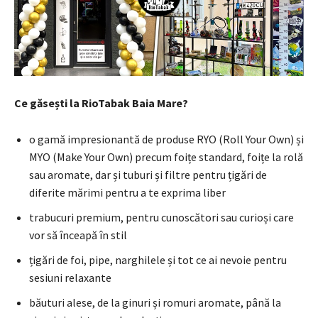
Ce găsești la RioTabak Baia Mare?
o gamă impresionantă de produse RYO (Roll Your Own) și
MYO (Make Your Own) precum foițe standard, foițe la rolă
sau aromate, dar și tuburi și filtre pentru țigări de
diferite mărimi pentru a te exprima liber
trabucuri premium, pentru cunoscători sau curioși care
vor să înceapă în stil
țigări de foi, pipe, narghilele și tot ce ai nevoie pentru
sesiuni relaxante
băuturi alese, de la ginuri și romuri aromate, până la