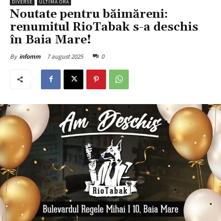
DIVERSE
ULTIMA ORĂ
Noutate pentru băimăreni:
renumitul RioTabak s-a deschis
în Baia Mare!
7 august 2025
0
By
infomm