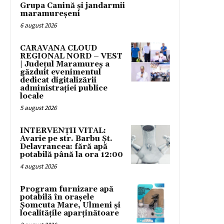
Grupa Canină și jandarmii
maramureșeni
6 august 2026
CARAVANA CLOUD
REGIONAL NORD – VEST
| Județul Maramureș a
găzduit evenimentul
dedicat digitalizării
administrației publice
locale
5 august 2026
INTERVENȚII VITAL:
Avarie pe str. Barbu Șt.
Delavrancea: fără apă
potabilă până la ora 12:00
4 august 2026
Program furnizare apă
potabilă în orașele
Șomcuta Mare, Ulmeni și
localitățile aparținătoare