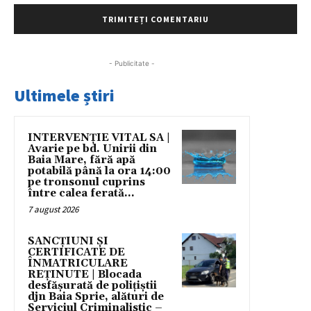
- Publicitate -
Ultimele știri
INTERVENȚIE VITAL SA |
Avarie pe bd. Unirii din
Baia Mare, fără apă
potabilă până la ora 14:00
pe tronsonul cuprins
între calea ferată...
7 august 2026
SANCȚIUNI ȘI
CERTIFICATE DE
ÎNMATRICULARE
REȚINUTE | Blocada
desfășurată de polițiștii
djn Baia Sprie, alături de
Serviciul Criminalistic –