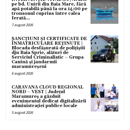
pe bd. Unirii din Baia Mare, fără
apă potabilă până la ora 14:00 pe
tronsonul cuprins între calea
ferată...
7 august 2026
SANCȚIUNI ȘI CERTIFICATE DE
ÎNMATRICULARE REȚINUTE |
Blocada desfășurată de polițiștii
djn Baia Sprie, alături de
Serviciul Criminalistic – Grupa
Canină și jandarmii
maramureșeni
6 august 2026
CARAVANA CLOUD REGIONAL
NORD – VEST | Județul
Maramureș a găzduit
evenimentul dedicat digitalizării
administrației publice locale
5 august 2026