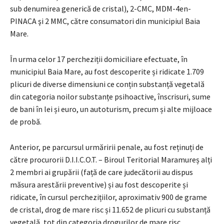
sub denumirea generică de cristal), 2-CMC, MDM-4en-
PINACA şi 2 MMC, către consumatori din municipiul Baia
Mare.
În urma celor 17 percheziții domiciliare efectuate, în
municipiul Baia Mare, au fost descoperite și ridicate 1.709
plicuri de diverse dimensiuni ce conțin substanță vegetală
din categoria noilor substanțe psihoactive, înscrisuri, sume
de bani în lei și euro, un autoturism, precum și alte mijloace
de probă.
Anterior, pe parcursul urmăririi penale, au fost reținuți de
către procurorii D.I.I.C.O.T. – Biroul Teritorial Maramureș alți
2 membri ai grupării (față de care judecătorii au dispus
măsura arestării preventive) și au fost descoperite și
ridicate, în cursul perchezițiilor, aproximativ 900 de grame
de cristal, drog de mare risc și 11.652 de plicuri cu substanță
vegetală, tot din categoria drogurilor de mare risc.