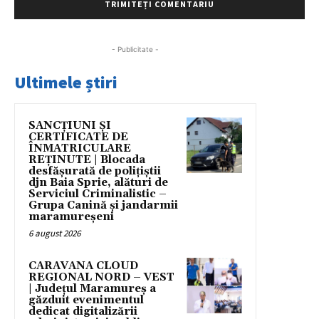
- Publicitate -
Ultimele știri
SANCȚIUNI ȘI
CERTIFICATE DE
ÎNMATRICULARE
REȚINUTE | Blocada
desfășurată de polițiștii
djn Baia Sprie, alături de
Serviciul Criminalistic –
Grupa Canină și jandarmii
maramureșeni
6 august 2026
CARAVANA CLOUD
REGIONAL NORD – VEST
| Județul Maramureș a
găzduit evenimentul
dedicat digitalizării