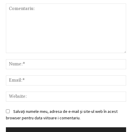
Comentariu:
Nu
Ema
Web
Salvați numele meu, adresa de e-mail și site-ul web în acest
browser pentru data viitoare i comentariu.