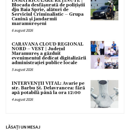
ÎNMATRICULARE REȚINUTE |
Blocada desfășurată de polițiștii
djn Baia Sprie, alături de
Serviciul Criminalistic – Grupa
Canină și jandarmii
maramureșeni
6 august 2026
CARAVANA CLOUD REGIONAL
NORD – VEST | Județul
Maramureș a găzduit
evenimentul dedicat digitalizării
administrației publice locale
5 august 2026
INTERVENȚII VITAL: Avarie pe
str. Barbu Șt. Delavrancea: fără
apă potabilă până la ora 12:00
4 august 2026
LĂSAȚI UN MESAJ