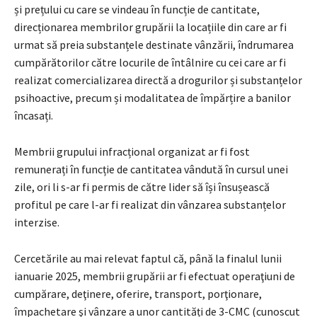
și prețului cu care se vindeau în funcție de cantitate,
direcționarea membrilor grupării la locațiile din care ar fi
urmat să preia substanțele destinate vânzării, îndrumarea
cumpărătorilor către locurile de întâlnire cu cei care ar fi
realizat comercializarea directă a drogurilor și substanțelor
psihoactive, precum și modalitatea de împărțire a banilor
încasați.
Membrii grupului infracțional organizat ar fi fost
remunerați în funcție de cantitatea vândută în cursul unei
zile, ori li s-ar fi permis de către lider să își însușească
profitul pe care l-ar fi realizat din vânzarea substanțelor
interzise.
Cercetările au mai relevat faptul că, până la finalul lunii
ianuarie 2025, membrii grupării ar fi efectuat operaţiuni de
cumpărare, deţinere, oferire, transport, porţionare,
împachetare şi vânzare a unor cantități de 3-CMC (cunoscut