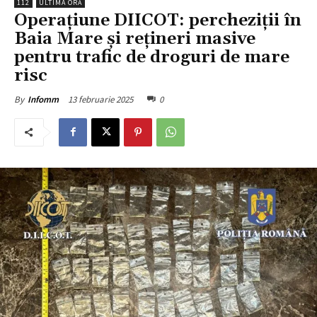
112
ULTIMA ORĂ
Operațiune DIICOT: percheziții în
Baia Mare și rețineri masive
pentru trafic de droguri de mare
risc
13 februarie 2025
0
By
Infomm