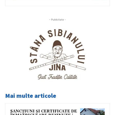
- Publicitate -
Mai multe articole
SANCȚIUNI ȘI CERTIFICATE DE