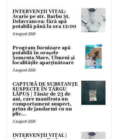
INTERVENȚII VITAL:
Avarie pe str. Barbu Șt.
Delavrancea: fără apă
potabilă până la ora 12:00
4 august 2026
Program furnizare apă
potabilă în orașele
Șomcuta Mare, Ulmeni și
localitățile aparținătoare
3 august 2026
CAPTURĂ DE SUBSTANȚE
SUSPECTE ÎN TÂRGU
LĂPUȘ | Tânăr de 23 de
ani, care manifesta un
comportament suspect,
prins de jandarmi cu un
plic...
2 august 2026
INTERVENȚII VITAL |