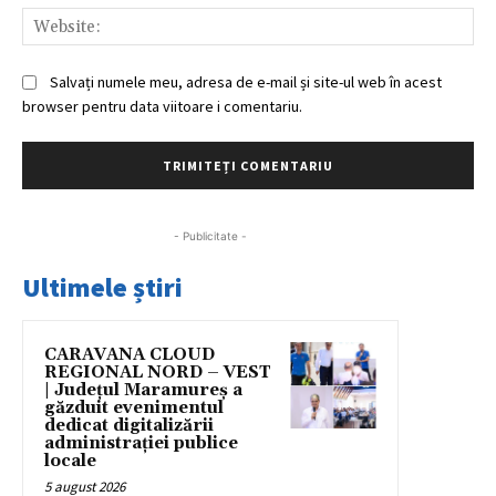
Web
Salvați numele meu, adresa de e-mail și site-ul web în acest
browser pentru data viitoare i comentariu.
- Publicitate -
Ultimele știri
CARAVANA CLOUD
REGIONAL NORD – VEST
| Județul Maramureș a
găzduit evenimentul
dedicat digitalizării
administrației publice
locale
5 august 2026