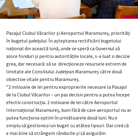
Pasajul Clubul Văcarilor și Aeroportul Maramureș, priorități
în bugetul județului. În așteptarea rectificării bugetului
național din această lună, unde se speră ca Guvernul să
aloce fonduri și pentru autoritățile locale, s-a luat o decizie
grea, dar necesară: să se direcționeze resursele extrem de
limitate ale Consiliului Județean Maramureș către două
obiective vitale pentru Maramureș.
”2 milioane de lei pentru exproprierile necesare la Pasajul
de la Clubul Văcarilor – un pas decisiv pentru a putea începe
efectiv construcția. 2 milioane de lei către Aeroportul
Internațional Maramureș, bani fără de care aeroportul nu ar
putea funcționa optim în următoarele două luni. Nu e
simplu să gestionezi un buget cu atâtea lipsuri. Dar cred că
e mai bine să strângem rândurile și să asigurăm