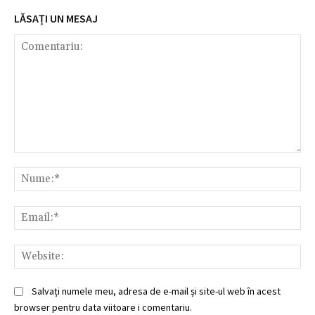
LĂSAȚI UN MESAJ
Comentariu:
Nu
Ema
Web
Salvați numele meu, adresa de e-mail și site-ul web în acest
browser pentru data viitoare i comentariu.