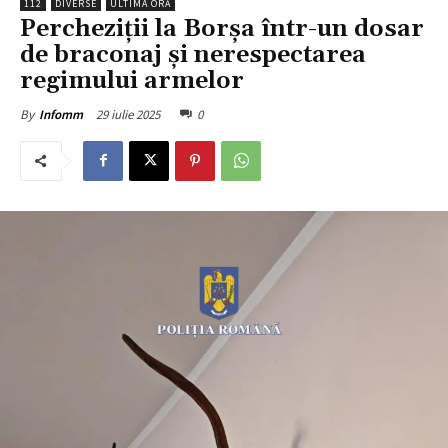
112
DIVERSE
ULTIMA ORĂ
Percheziții la Borșa într-un dosar
de braconaj și nerespectarea
regimului armelor
29 iulie 2025
0
By
Infomm