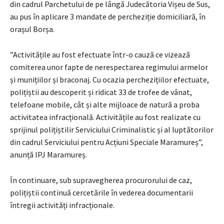
din cadrul Parchetului de pe lângă Judecătoria Vișeu de Sus,
au pus în aplicare 3 mandate de percheziție domiciliară, în
orașul Borșa.
”Activitățile au fost efectuate într-o cauză ce vizează
comiterea unor fapte de nerespectarea regimului armelor
și munițiilor și braconaj. Cu ocazia perchezițiilor efectuate,
polițiștii au descoperit și ridicat 33 de trofee de vânat,
telefoane mobile, cât și alte mijloace de natură a proba
activitatea infracțională. Activitățile au fost realizate cu
sprijinul polițiștilir Serviciului Criminalistic și al luptătorilor
din cadrul Serviciului pentru Acțiuni Speciale Maramureș”,
anunță IPJ Maramureș.
În continuare, sub supravegherea procurorului de caz,
polițiștii continuă cercetările în vederea documentarii
întregii activități infracționale.