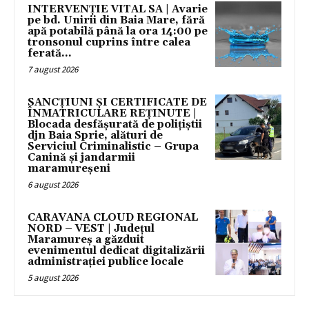
INTERVENȚIE VITAL SA | Avarie
pe bd. Unirii din Baia Mare, fără
apă potabilă până la ora 14:00 pe
tronsonul cuprins între calea
ferată...
7 august 2026
SANCȚIUNI ȘI CERTIFICATE DE
ÎNMATRICULARE REȚINUTE |
Blocada desfășurată de polițiștii
djn Baia Sprie, alături de
Serviciul Criminalistic – Grupa
Canină și jandarmii
maramureșeni
6 august 2026
CARAVANA CLOUD REGIONAL
NORD – VEST | Județul
Maramureș a găzduit
evenimentul dedicat digitalizării
administrației publice locale
5 august 2026