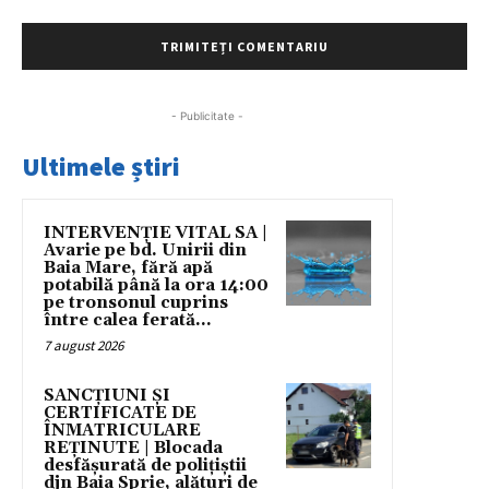
- Publicitate -
Ultimele știri
INTERVENȚIE VITAL SA |
Avarie pe bd. Unirii din
Baia Mare, fără apă
potabilă până la ora 14:00
pe tronsonul cuprins
între calea ferată...
7 august 2026
SANCȚIUNI ȘI
CERTIFICATE DE
ÎNMATRICULARE
REȚINUTE | Blocada
desfășurată de polițiștii
djn Baia Sprie, alături de