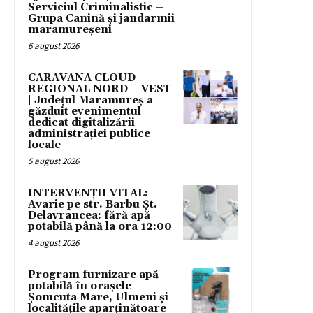
Serviciul Criminalistic –
Grupa Canină și jandarmii
maramureșeni
6 august 2026
CARAVANA CLOUD
REGIONAL NORD – VEST
| Județul Maramureș a
găzduit evenimentul
dedicat digitalizării
administrației publice
locale
5 august 2026
INTERVENȚII VITAL:
Avarie pe str. Barbu Șt.
Delavrancea: fără apă
potabilă până la ora 12:00
4 august 2026
Program furnizare apă
potabilă în orașele
Șomcuta Mare, Ulmeni și
localitățile aparținătoare