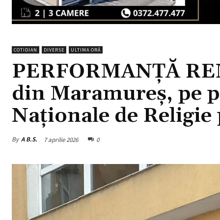
COTIDIAN
DIVERSE
ULTIMA ORĂ
PERFORMANȚĂ REMA
din Maramureș, pe 
Naționale de Religie 
By
A B.S.
7 aprilie 2026
0