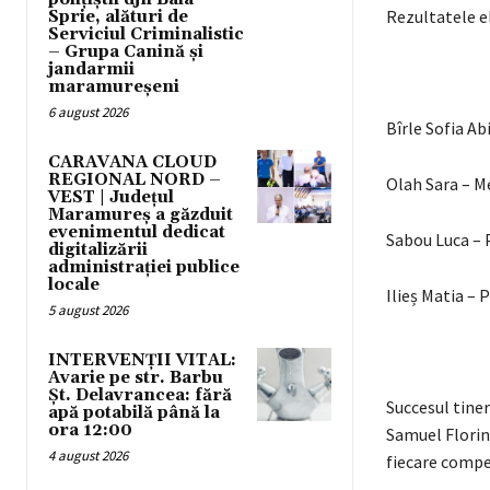
Rezultatele e
Sprie, alături de
Serviciul Criminalistic
– Grupa Canină și
jandarmii
maramureșeni
6 august 2026
Bîrle Sofia Ab
CARAVANA CLOUD
REGIONAL NORD –
Olah Sara – Me
VEST | Județul
Maramureș a găzduit
evenimentul dedicat
Sabou Luca – P
digitalizării
administrației publice
locale
Ilieș Matia – 
5 august 2026
INTERVENȚII VITAL:
Avarie pe str. Barbu
Șt. Delavrancea: fără
Succesul tiner
apă potabilă până la
ora 12:00
Samuel Florin,
4 august 2026
fiecare compe