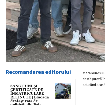
Recomandarea editorului
Maramureșul a
desfășurată î
aducând acasă 
SANCȚIUNI ȘI
CERTIFICATE DE
ÎNMATRICULARE
REȚINUTE | Blocada
desfășurată de
polițiștii djn Baia