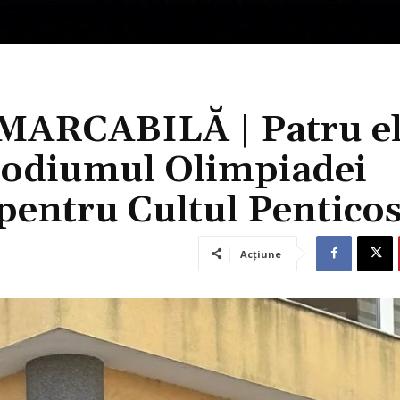
RCABILĂ | Patru el
podiumul Olimpiadei
pentru Cultul Penticos
Acțiune