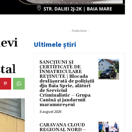
- Publicitate -
evi
Ultimele știri
SANCȚIUNI ȘI
tal
CERTIFICATE DE
ÎNMATRICULARE
REȚINUTE | Blocada
desfășurată de polițiștii
djn Baia Sprie, alături
de Serviciul
Criminalistic – Grupa
Canină și jandarmii
maramureșeni
6 august 2026
CARAVANA CLOUD
REGIONAL NORD –