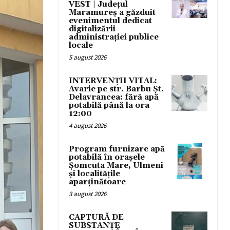
VEST | Județul
Maramureș a găzduit
evenimentul dedicat
digitalizării
administrației publice
locale
5 august 2026
INTERVENȚII VITAL:
Avarie pe str. Barbu Șt.
Delavrancea: fără apă
potabilă până la ora
12:00
4 august 2026
Program furnizare apă
potabilă în orașele
Șomcuta Mare, Ulmeni
și localitățile
aparținătoare
3 august 2026
CAPTURĂ DE
SUBSTANȚE