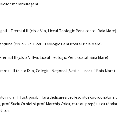
levilor maramureșeni:
igail – Premiul II (cls. a V-a, Liceul Teologic Penticostal Baia Mare)
nțiune (cls. a VI-a, Liceul Teologic Penticostal Baia Mare)
remiul II (cls. a VIII-a, Liceul Teologic Penticostal Baia Mare)
Premiul II (cls. a IX-a, Colegiul Național „Vasile Lucaciu” Baia Mare)
ilor nu ar fi fost posibil fără dedicarea profesorilor coordonatori: pr
 prof. Suciu Otniel și prof. Marchiș Voicu, care au pregătit cu răbda
titor.