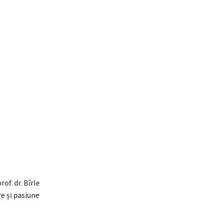
of. dr. Bîrle
re și pasiune