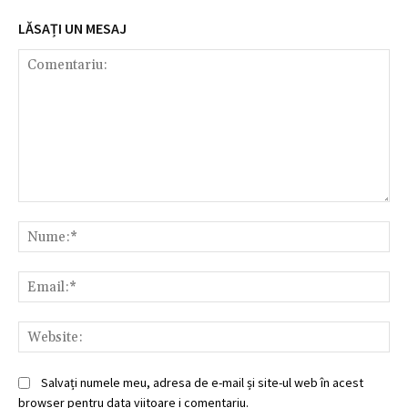
LĂSAȚI UN MESAJ
Comentariu:
Nu
Ema
Web
Salvați numele meu, adresa de e-mail și site-ul web în acest
browser pentru data viitoare i comentariu.