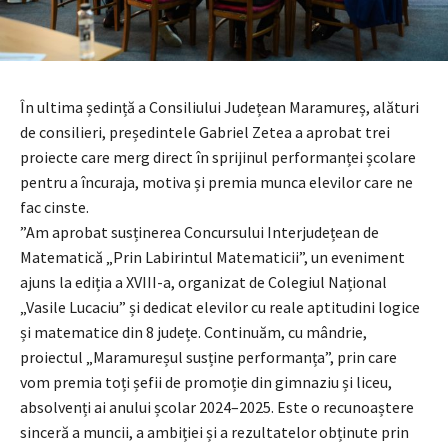
În ultima ședință a Consiliului Județean Maramureș, alături
de consilieri, președintele Gabriel Zetea a aprobat trei
proiecte care merg direct în sprijinul performanței școlare
pentru a încuraja, motiva și premia munca elevilor care ne
fac cinste.
”Am aprobat susținerea Concursului Interjudețean de
Matematică „Prin Labirintul Matematicii”, un eveniment
ajuns la ediția a XVIII-a, organizat de Colegiul Național
„Vasile Lucaciu” și dedicat elevilor cu reale aptitudini logice
și matematice din 8 județe. Continuăm, cu mândrie,
proiectul „Maramureșul susține performanța”, prin care
vom premia toți șefii de promoție din gimnaziu și liceu,
absolvenți ai anului școlar 2024–2025. Este o recunoaștere
sinceră a muncii, a ambiției și a rezultatelor obținute prin