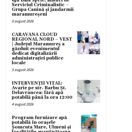
djn Baia Sprie, alături de
Serviciul Criminalistic –
Grupa Canină și jandarmii
maramureșeni
6 august 2026
CARAVANA CLOUD
REGIONAL NORD – VEST
| Județul Maramureș a
găzduit evenimentul
dedicat digitalizării
administrației publice
locale
5 august 2026
INTERVENȚII VITAL:
Avarie pe str. Barbu Șt.
Delavrancea: fără apă
potabilă până la ora 12:00
4 august 2026
Program furnizare apă
potabilă în orașele
Șomcuta Mare, Ulmeni și
localitățile aparținătoare