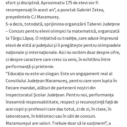
efort și disciplină. Aproximativ 175 de elevi vor fi
recompensați în acest an”, a punctat Gabriel Zetea,
președintele CJ Maramureș.
S-a decis, totodată, sprijinirea organizării Taberei Județene
– Concurs pentru elevii olimpici la matematică, organizată
la Târgu Lăpuș. O inițiativă cu tradiție, care aduce împreună
elevii de elită ai județului și îi pregătește pentru olimpiadele
naționale și internaționale. Aici nu vorbim doar despre cifre,
ci despre caractere care cresc cu sens, în echilibru între
performanță și prietenie.
”Educația nu este un slogan. Este un angajament real al
Consiliului Județean Maramureș, pentru care vom lupta în
fiecare mandat, alături de partenerii noștri din
Inspectoratul Școlar Județean. Pentru noi, performanța
înseamnă responsabilitate, respect și recunoștință față de
acei copii și profesori care dau totul, zi de zi, în clase, în
laboratoare, în biblioteci sau în săli de concurs.
Maramureșul are valori. Trebuie doar să le susținem!”, a