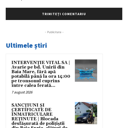
- Publicitate -
Ultimele știri
INTERVENȚIE VITAL SA |
Avarie pe bd. Unirii din
Baia Mare, fără apă
potabilă până la ora 14:00
pe tronsonul cuprins
între calea ferată...
7 august 2026
SANCȚIUNI ȘI
CERTIFICATE DE
ÎNMATRICULARE
REȚINUTE | Blocada
desfășurată de polițiștii