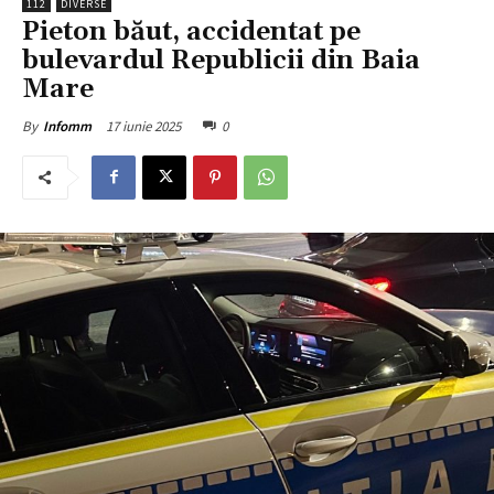
112
DIVERSE
Pieton băut, accidentat pe
bulevardul Republicii din Baia
Mare
17 iunie 2025
0
By
Infomm