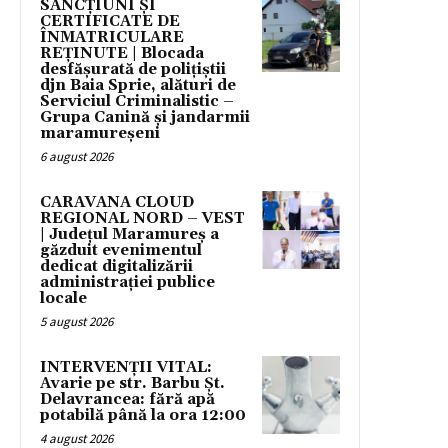
SANCȚIUNI ȘI
CERTIFICATE DE
ÎNMATRICULARE
REȚINUTE | Blocada
desfășurată de polițiștii
djn Baia Sprie, alături de
Serviciul Criminalistic –
Grupa Canină și jandarmii
maramureșeni
6 august 2026
CARAVANA CLOUD
REGIONAL NORD – VEST
| Județul Maramureș a
găzduit evenimentul
dedicat digitalizării
administrației publice
locale
5 august 2026
INTERVENȚII VITAL:
Avarie pe str. Barbu Șt.
Delavrancea: fără apă
potabilă până la ora 12:00
4 august 2026