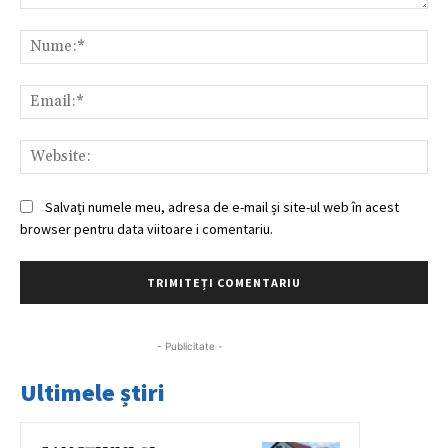
Comentariu:
Nu
Ema
Web
Salvați numele meu, adresa de e-mail și site-ul web în acest
browser pentru data viitoare i comentariu.
- Publicitate -
Ultimele știri