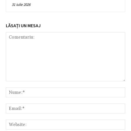
31 iulie 2026
LĂSAȚI UN MESAJ
Comentariu:
Nu
Ema
Web