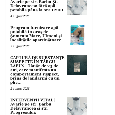
Avarie pe str. Barbu Șt.
Delavrancea: fără apă
potabilă până la ora 12:00
4 august 2026
Program furnizare apă
potabilă în orașele
Șomcuta Mare, Ulmeni și
localitățile aparținătoare
3 august 2026
CAPTURĂ DE SUBSTANȚE
SUSPECTE ÎN TÂRGU
LĂPUȘ | Tânăr de 23 de
ani, care manifesta un
comportament suspect,
prins de jandarmi cu un
plic...
2 august 2026
INTERVENȚII VITAL |
Avarie pe str. Barbu
Delavrancea și str.
Progresului: