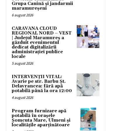
Grupa Canină și jandarmii
maramureșeni
6 august 2026
CARAVANA CLOUD
REGIONAL NORD – VEST
| Județul Maramureș a
găzduit evenimentul
dedicat digitalizării
administrației publice
locale
5 august 2026
INTERVENȚII VITAL:
Avarie pe str. Barbu Șt.
Delavrancea: fără apă
potabilă până la ora 12:00
4 august 2026
Program furnizare apă
potabilă în orașele
Șomcuta Mare, Ulmeni și
localitățile aparținătoare