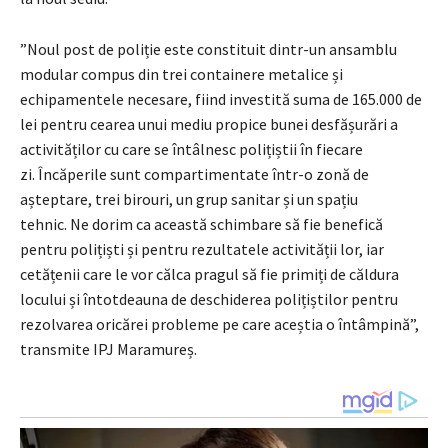
”Noul post de poliție este constituit dintr-un ansamblu
modular compus din trei containere metalice și
echipamentele necesare, fiind investită suma de 165.000 de
lei pentru cearea unui mediu propice bunei desfășurări a
activităților cu care se întâlnesc polițiștii în fiecare
zi. Încăperile sunt compartimentate într-o zonă de
așteptare, trei birouri, un grup sanitar și un spațiu
tehnic. Ne dorim ca această schimbare să fie benefică
pentru polițiști și pentru rezultatele activității lor, iar
cetățenii care le vor călca pragul să fie primiți de căldura
locului și întotdeauna de deschiderea polițiștilor pentru
rezolvarea oricărei probleme pe care aceștia o întâmpină”,
transmite IPJ Maramureș.