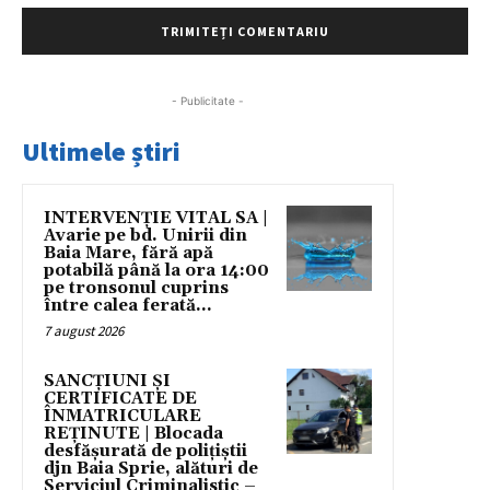
- Publicitate -
Ultimele știri
INTERVENȚIE VITAL SA |
Avarie pe bd. Unirii din
Baia Mare, fără apă
potabilă până la ora 14:00
pe tronsonul cuprins
între calea ferată...
7 august 2026
SANCȚIUNI ȘI
CERTIFICATE DE
ÎNMATRICULARE
REȚINUTE | Blocada
desfășurată de polițiștii
djn Baia Sprie, alături de
Serviciul Criminalistic –