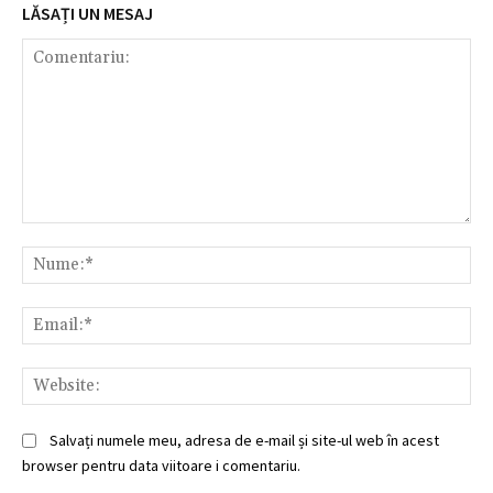
LĂSAȚI UN MESAJ
Comentariu:
Nu
Ema
Web
Salvați numele meu, adresa de e-mail și site-ul web în acest
browser pentru data viitoare i comentariu.