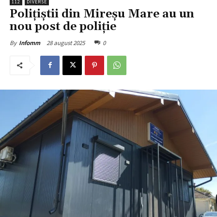
112
DIVERSE
Polițiștii din Mireșu Mare au un
nou post de poliție
28 august 2025
0
By
Infomm