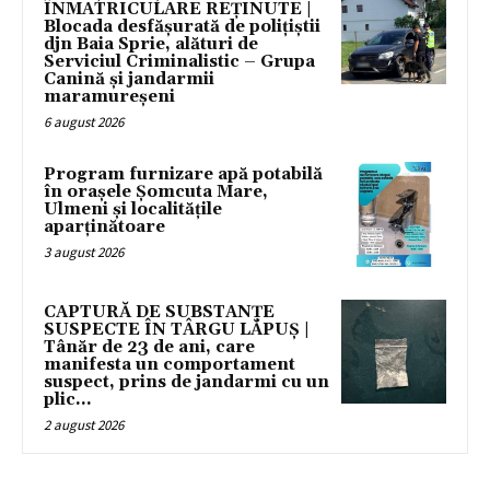
ÎNMATRICULARE REȚINUTE |
Blocada desfășurată de polițiștii
djn Baia Sprie, alături de
Serviciul Criminalistic – Grupa
Canină și jandarmii
maramureșeni
6 august 2026
Program furnizare apă potabilă
în orașele Șomcuta Mare,
Ulmeni și localitățile
aparținătoare
3 august 2026
CAPTURĂ DE SUBSTANȚE
SUSPECTE ÎN TÂRGU LĂPUȘ |
Tânăr de 23 de ani, care
manifesta un comportament
suspect, prins de jandarmi cu un
plic...
2 august 2026