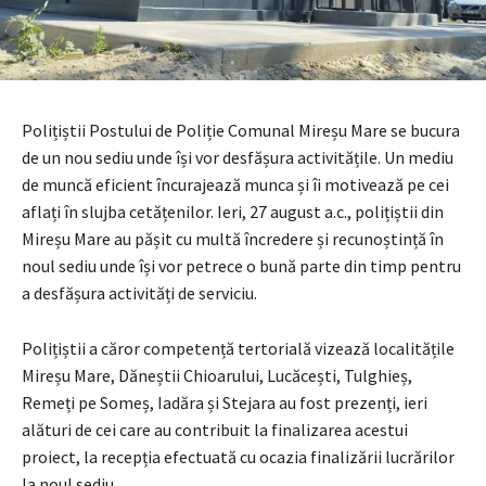
Polițiștii Postului de Poliție Comunal Mireșu Mare se bucura
de un nou sediu unde își vor desfășura activitățile. Un mediu
de muncă eficient încurajează munca și îi motivează pe cei
aflați în slujba cetățenilor. Ieri, 27 august a.c., polițiștii din
Mireșu Mare au pășit cu multă încredere și recunoștință în
noul sediu unde își vor petrece o bună parte din timp pentru
a desfășura activități de serviciu.
Polițiștii a căror competență tertorială vizează localitățile
Mireșu Mare, Dăneștii Chioarului, Lucăcești, Tulghieș,
Remeți pe Someș, Iadăra și Stejara au fost prezenți, ieri
alături de cei care au contribuit la finalizarea acestui
proiect, la recepția efectuată cu ocazia finalizării lucrărilor
la noul sediu.