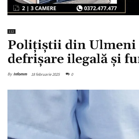
112
Polițiștii din Ulmeni
defrișare ilegală și f
By
Infomm
18 februarie 2025
0