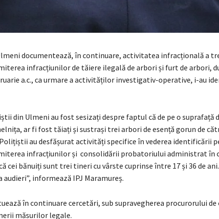
 Ulmeni documentează, în continuare, activitatea infracțională a t
iterea infracțiunilor de tăiere ilegală de arbori și furt de arbori, d
ruarie a.c., ca urmare a activităților investigativ-operative, i-au ide
țiștii din Ulmeni au fost sesizați despre faptul că de pe o suprafață 
elnița, ar fi fost tăiați și sustrași trei arbori de esență gorun de c
olițiștii au desfășurat activități specifice în vederea identificării
iterea infracțiunilor și consolidării probatoriului administrat în 
ă cei bănuiți sunt trei tineri cu vârste cuprinse între 17 și 36 de ani
la audieri”, informează IPJ Maramureș.
ctuează în continuare cercetări, sub supravegherea procurorului de 
erii măsurilor legale.