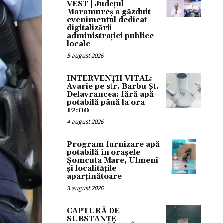
VEST | Județul
Maramureș a găzduit
evenimentul dedicat
digitalizării
administrației publice
locale
5 august 2026
INTERVENȚII VITAL:
Avarie pe str. Barbu Șt.
Delavrancea: fără apă
potabilă până la ora
12:00
4 august 2026
Program furnizare apă
potabilă în orașele
Șomcuta Mare, Ulmeni
și localitățile
aparținătoare
3 august 2026
CAPTURĂ DE
SUBSTANȚE