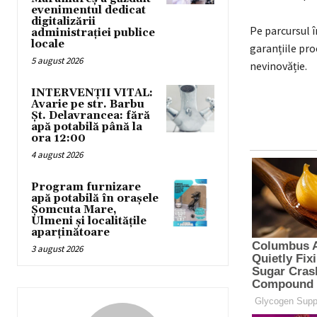
evenimentul dedicat
digitalizării
Pe parcursul î
administrației publice
locale
garanțiile pr
5 august 2026
nevinovăție.
INTERVENȚII VITAL:
Avarie pe str. Barbu
Șt. Delavrancea: fără
apă potabilă până la
ora 12:00
4 august 2026
Program furnizare
apă potabilă în orașele
Șomcuta Mare,
Ulmeni și localitățile
aparținătoare
3 august 2026