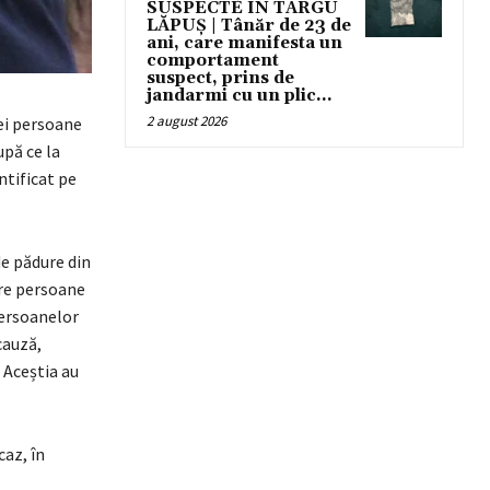
SUSPECTE ÎN TÂRGU
LĂPUȘ | Tânăr de 23 de
ani, care manifesta un
comportament
suspect, prins de
jandarmi cu un plic...
2 august 2026
rei persoane
upă ce la
ntificat pe
de pădure din
ătre persoane
 persoanelor
cauză,
. Aceștia au
caz, în