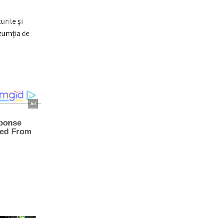
rile și
zumția de