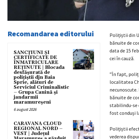
Recomandarea editorului
Polițiștii din
bănuite de com
data de 15 feb
SANCȚIUNI ȘI
CERTIFICATE DE
cei în cauză.
ÎNMATRICULARE
REȚINUTE | Blocada
desfășurată de
”În fapt, poli
polițiștii djn Baia
localitatea Ch
Sprie, alături de
Serviciul Criminalistic
necunoscute. P
– Grupa Canină și
jandarmii
bănuite de com
maramureșeni
stabilindu-se c
6 august 2026
fost conduși 
CARAVANA CLOUD
REGIONAL NORD –
Polițiștii efe
VEST | Județul
vederea dispun
Maramureș a găzduit