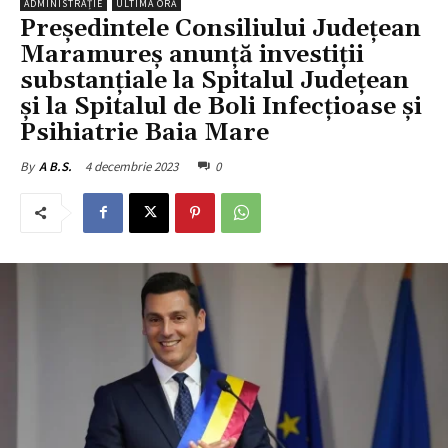
ADMINISTRAȚIE
ULTIMA ORĂ
Președintele Consiliului Județean
Maramureș anunță investiții
substanțiale la Spitalul Județean
și la Spitalul de Boli Infecțioase și
Psihiatrie Baia Mare
4 decembrie 2023
0
By
A B.S.