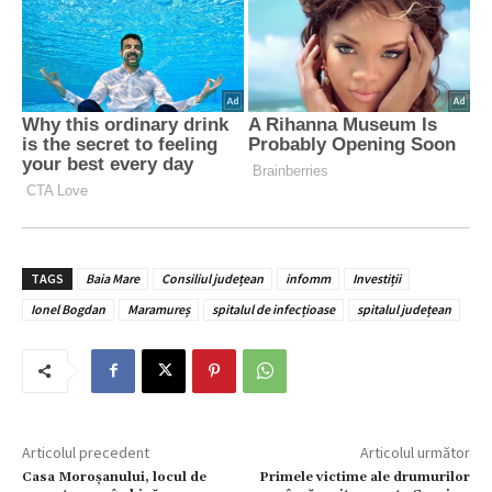
TAGS
Baia Mare
Consiliul județean
infomm
Investiții
Ionel Bogdan
Maramureș
spitalul de infecțioase
spitalul județean
Articolul precedent
Articolul următor
Casa Moroșanului, locul de
Primele victime ale drumurilor