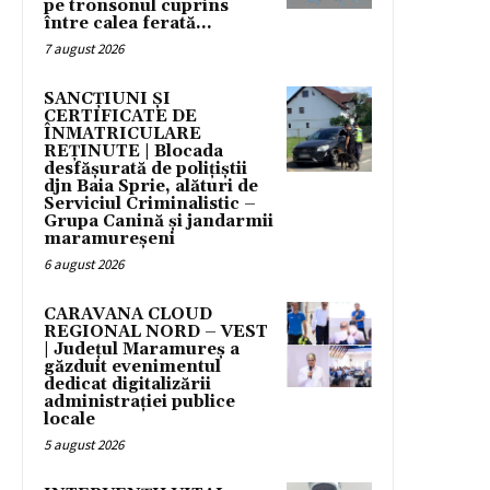
pe tronsonul cuprins
între calea ferată...
7 august 2026
SANCȚIUNI ȘI
CERTIFICATE DE
ÎNMATRICULARE
REȚINUTE | Blocada
desfășurată de polițiștii
djn Baia Sprie, alături de
Serviciul Criminalistic –
Grupa Canină și jandarmii
maramureșeni
6 august 2026
CARAVANA CLOUD
REGIONAL NORD – VEST
| Județul Maramureș a
găzduit evenimentul
dedicat digitalizării
administrației publice
locale
5 august 2026