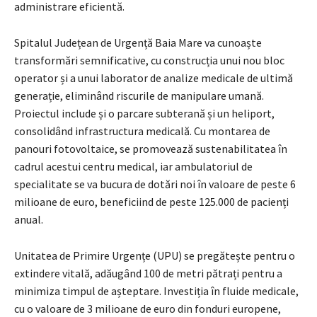
administrare eficientă.
Spitalul Județean de Urgență Baia Mare va cunoaște
transformări semnificative, cu construcția unui nou bloc
operator și a unui laborator de analize medicale de ultimă
generație, eliminând riscurile de manipulare umană.
Proiectul include și o parcare subterană și un heliport,
consolidând infrastructura medicală. Cu montarea de
panouri fotovoltaice, se promovează sustenabilitatea în
cadrul acestui centru medical, iar ambulatoriul de
specialitate se va bucura de dotări noi în valoare de peste 6
milioane de euro, beneficiind de peste 125.000 de pacienți
anual.
Unitatea de Primire Urgențe (UPU) se pregătește pentru o
extindere vitală, adăugând 100 de metri pătrați pentru a
minimiza timpul de așteptare. Investiția în fluide medicale,
cu o valoare de 3 milioane de euro din fonduri europene,