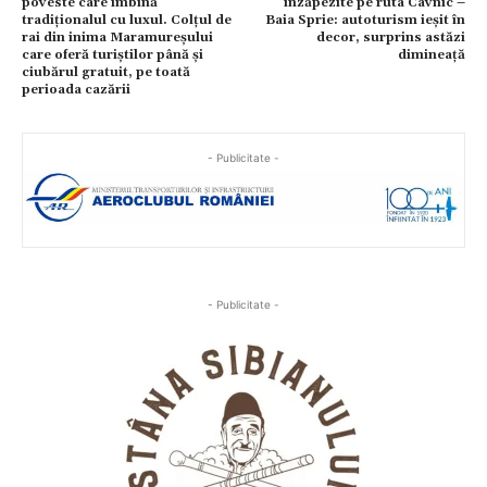
poveste care îmbină
înzăpezite pe ruta Cavnic –
tradiționalul cu luxul. Colțul de
Baia Sprie: autoturism ieșit în
rai din inima Maramureșului
decor, surprins astăzi
care oferă turiștilor până și
dimineață
ciubărul gratuit, pe toată
perioada cazării
- Publicitate -
- Publicitate -