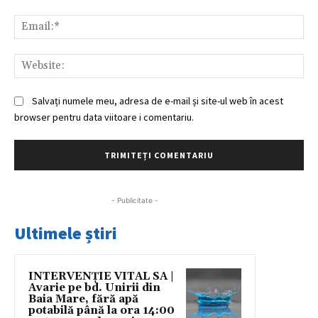
Ema
Web
Salvați numele meu, adresa de e-mail și site-ul web în acest
browser pentru data viitoare i comentariu.
- Publicitate -
Ultimele știri
INTERVENȚIE VITAL SA |
Avarie pe bd. Unirii din
Baia Mare, fără apă
potabilă până la ora 14:00