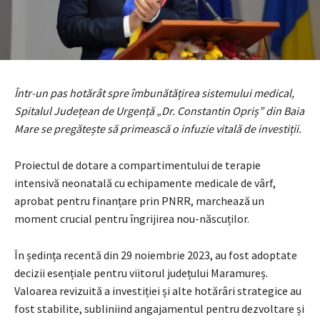
Într-un pas hotărât spre îmbunătățirea sistemului medical,
Spitalul Județean de Urgență „Dr. Constantin Opriș” din Baia
Mare se pregătește să primească o infuzie vitală de investiții.
Proiectul de dotare a compartimentului de terapie
intensivă neonatală cu echipamente medicale de vârf,
aprobat pentru finanțare prin PNRR, marchează un
moment crucial pentru îngrijirea nou-născuților.
În ședința recentă din 29 noiembrie 2023, au fost adoptate
decizii esențiale pentru viitorul județului Maramureș.
Valoarea revizuită a investiției și alte hotărâri strategice au
fost stabilite, subliniind angajamentul pentru dezvoltare și