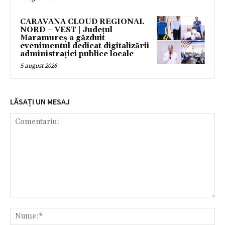
CARAVANA CLOUD REGIONAL
NORD – VEST | Județul
Maramureș a găzduit
evenimentul dedicat digitalizării
administrației publice locale
5 august 2026
LĂSAȚI UN MESAJ
Comentariu:
Nu