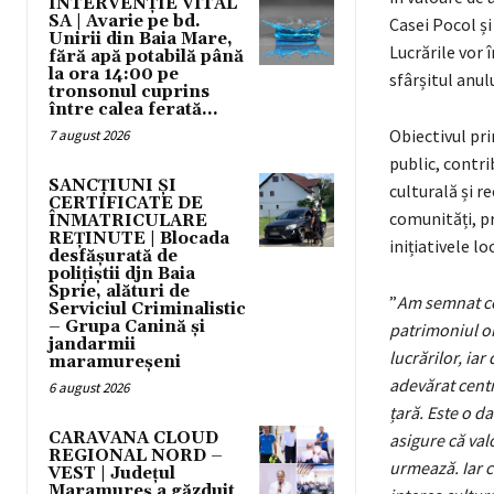
INTERVENȚIE VITAL
SA | Avarie pe bd.
Casei Pocol și
Unirii din Baia Mare,
Lucrările vor 
fără apă potabilă până
la ora 14:00 pe
sfârșitul anul
tronsonul cuprins
între calea ferată...
Obiectivul pri
7 august 2026
public, contri
SANCȚIUNI ȘI
culturală și re
CERTIFICATE DE
comunități, pr
ÎNMATRICULARE
REȚINUTE | Blocada
inițiativele l
desfășurată de
polițiștii djn Baia
Sprie, alături de
”
Am semnat con
Serviciul Criminalistic
– Grupa Canină și
patrimoniul or
jandarmii
lucrărilor, ia
maramureșeni
adevărat centr
6 august 2026
țară. Este o d
CARAVANA CLOUD
asigure că val
REGIONAL NORD –
urmează. Iar c
VEST | Județul
Maramureș a găzduit