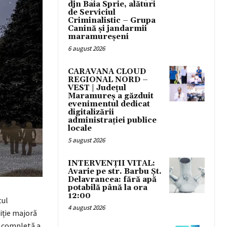
djn Baia Sprie, alături
de Serviciul
Criminalistic – Grupa
Canină și jandarmii
maramureșeni
6 august 2026
CARAVANA CLOUD
REGIONAL NORD –
VEST | Județul
Maramureș a găzduit
evenimentul dedicat
digitalizării
administrației publice
locale
5 august 2026
INTERVENȚII VITAL:
Avarie pe str. Barbu Șt.
Delavrancea: fără apă
potabilă până la ora
12:00
tul
4 august 2026
iție majoră
a completă a