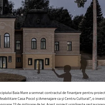
cipiului Baia Mare a semnat contractul de finanțare pentru proiec
eabilitare Casa Pocol și Amenajare ca și Centru Cultural”, o invest
 aproape 23 de milioane de lei. Acest proiect urmărește restaurare