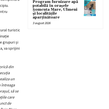
Program furnizare apă
cipiu.
potabilă în orașele
Șomcuta Mare, Ulmeni
entru
și localitățile
aparținătoare
3 august 2026
ural turistic
inație
e grupuri și
, va sprijini
orică din
ecuția
realiza un
n întreaga
rașul, să se
iile care
unct de