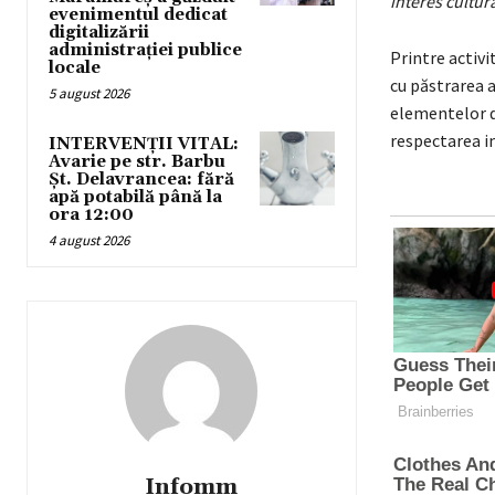
interes cultur
evenimentul dedicat
digitalizării
administrației publice
Printre activi
locale
cu păstrarea a
5 august 2026
elementelor de
respectarea i
INTERVENȚII VITAL:
Avarie pe str. Barbu
Șt. Delavrancea: fără
apă potabilă până la
ora 12:00
4 august 2026
Infomm