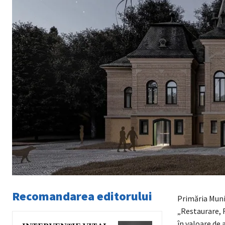
Recomandarea editorului
Primăria Muni
„Restaurare, R
în valoare de