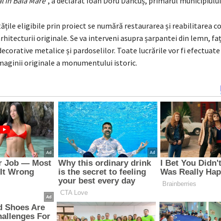
al în Baia Mare
”, a declarat Ioan Doru Dăncuș, primarul municipiului
tățile eligibile prin proiect se numără restaurarea și reabilitarea co
rhitecturii originale. Se va interveni asupra șarpantei din lemn, fa
corative metalice și pardoselilor. Toate lucrările vor fi efectuate
maginii originale a monumentului istoric.