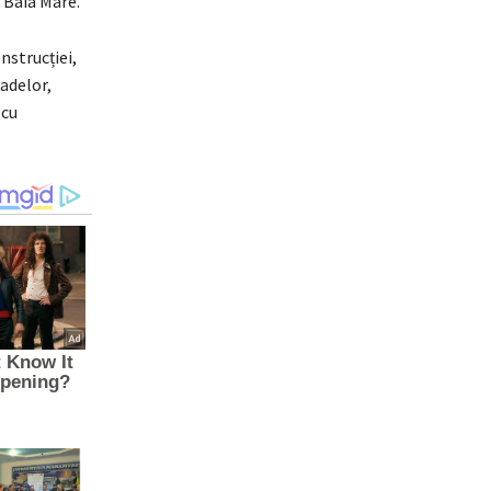
 Baia Mare.
nstrucției,
țadelor,
 cu