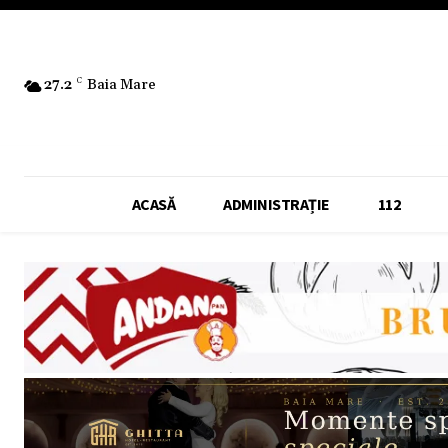
27.2
C
Baia Mare
ACASĂ
ADMINISTRAȚIE
112