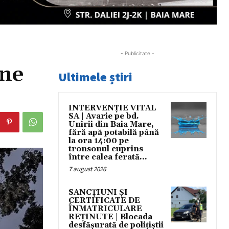
- Publicitate -
ane
Ultimele știri
INTERVENȚIE VITAL
SA | Avarie pe bd.
Unirii din Baia Mare,
fără apă potabilă până
la ora 14:00 pe
tronsonul cuprins
între calea ferată...
7 august 2026
SANCȚIUNI ȘI
CERTIFICATE DE
ÎNMATRICULARE
REȚINUTE | Blocada
desfășurată de polițiștii