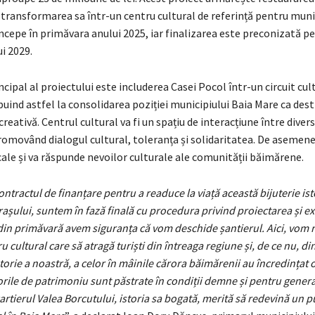
 transformarea sa într-un centru cultural de referință pentru muni
începe în primăvara anului 2025, iar finalizarea este preconizată p
ui 2029.
ncipal al proiectului este includerea Casei Pocol într-un circuit cult
buind astfel la consolidarea poziției municipiului Baia Mare ca dest
creativă. Centrul cultural va fi un spațiu de interacțiune între divers
omovând dialogul cultural, toleranța și solidaritatea. De asemenea
ocale și va răspunde nevoilor culturale ale comunității băimărene.
tractul de finanțare pentru a readuce la viață această bijuterie ist
așului, suntem în fază finală cu procedura privind proiectarea și ex
r din primăvară avem siguranța că vom deschide șantierul. Aici, vom 
u cultural care să atragă turiști din întreaga regiune și, de ce nu, di
atorie a noastră, a celor în mâinile cărora băimărenii au încredințat o
orile de patrimoniu sunt păstrate în condiții demne și pentru generaț
artierul Valea Borcutului, istoria sa bogată, merită să redevină un p