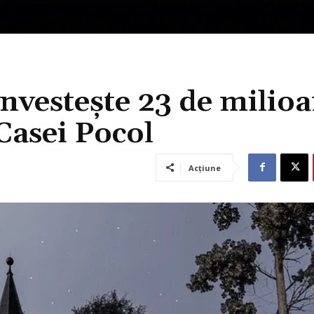
nvestește 23 de milio
 Casei Pocol
Acțiune