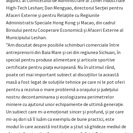
adjunct al Comitetului de Administrare al Zonei Industriale
High-Tech Leshan; Dan Mengyao, directorul Secției pentru
Afaceri Externe și pentru Relațiile cu Regiunile
Administrativ Speciale Hong Kong și Macao, din cadrul
Biroului pentru Cooperare Economică și Afaceri Externe al
Municipiului Leshan.
”Am discutat despre posibile schimburi comerciale între
antreprenorii din Baia Mare și cei din regiunea Sichuan, în
special pentru produse alimentare și articole sportive
certificate pentru piața europeană. Nu în ultimul rând,
poate cel mai important subiect al discuțiilor la această
masă a fost legat de soluțiile tehnice pe care ni le pot oferi
pentru a rezolva o mare problemă a orașului și județului
nostru: decontaminarea și ecologizarea perimetrelor
miniere cu ajutorul unor echipamente de ultimă generație.
Un subiect care m-a emoționat sincer și profund, și pe care
mi-aș dori să îl luăm ca exemplu de bune practici, este
modul în care această instituție a știut să ghideze mediul de