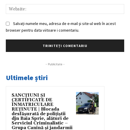
Web
Salvați numele meu, adresa de e-mail și site-ul web în acest
browser pentru data viitoare i comentariu.
- Publicitate -
Ultimele știri
SANCȚIUNI ȘI
CERTIFICATE DE
ÎNMATRICULARE
REȚINUTE | Blocada
desfășurată de polițiștii
djn Baia Sprie, alături de
Serviciul Criminalistic –
Grupa Canină și jandarmii