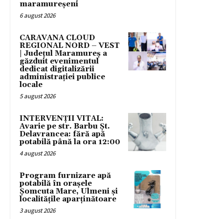
maramureșeni
6 august 2026
CARAVANA CLOUD
REGIONAL NORD – VEST
| Județul Maramureș a
găzduit evenimentul
dedicat digitalizării
administrației publice
locale
5 august 2026
INTERVENȚII VITAL:
Avarie pe str. Barbu Șt.
Delavrancea: fără apă
potabilă până la ora 12:00
4 august 2026
Program furnizare apă
potabilă în orașele
Șomcuta Mare, Ulmeni și
localitățile aparținătoare
3 august 2026