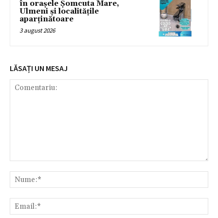
în orașele Șomcuta Mare,
Ulmeni și localitățile
aparținătoare
3 august 2026
LĂSAȚI UN MESAJ
Comentariu:
Nu
Ema