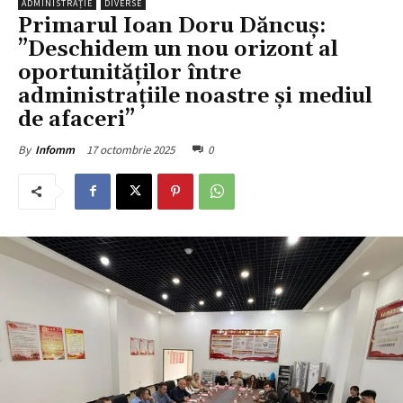
ADMINISTRAȚIE
DIVERSE
Primarul Ioan Doru Dăncuș:
”Deschidem un nou orizont al
oportunităților între
administrațiile noastre și mediul
de afaceri”
17 octombrie 2025
0
By
Infomm