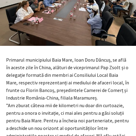
Primarul municipiului Baia Mare, Ioan Doru Dăncuș, se află
în aceste zile în China, alături de viceprimarul Pap Zsolt și o
delegație formată din membri ai Consiliului Local Baia
Mare, respectiv reprezentanți ai mediului de afaceri local, în
frunte cu Florin Bancoș, președintele Camerei de Comerț și
Industrie România-China, filiala Maramureș.
”Am zburat câteva mii de kilometri nu doar din curtoazie,
pentru a onora o invitație, ci mai ales pentru a găsi soluții
pentru Baia Mare. Pentru a încheia noi parteneriate, pentru
a deschide un nou orizont al oportunităților între
administrațiile noastre și mediul de afaceri. Mă aflu astăzi