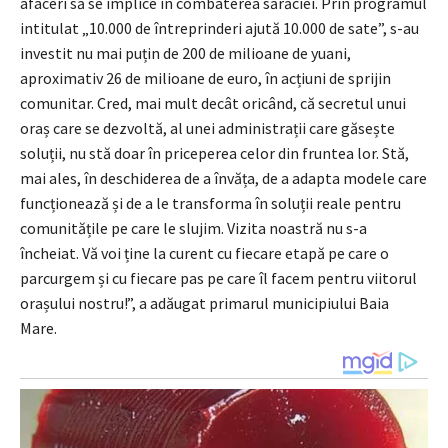
afaceri să se implice în combaterea sărăciei. Prin programul
intitulat „10.000 de întreprinderi ajută 10.000 de sate”, s-au
investit nu mai puțin de 200 de milioane de yuani,
aproximativ 26 de milioane de euro, în acțiuni de sprijin
comunitar. Cred, mai mult decât oricând, că secretul unui
oraș care se dezvoltă, al unei administrații care găsește
soluții, nu stă doar în priceperea celor din fruntea lor. Stă,
mai ales, în deschiderea de a învăța, de a adapta modele care
funcționează și de a le transforma în soluții reale pentru
comunitățile pe care le slujim. Vizita noastră nu s-a
încheiat. Vă voi ține la curent cu fiecare etapă pe care o
parcurgem și cu fiecare pas pe care îl facem pentru viitorul
orașului nostru!”, a adăugat primarul municipiului Baia
Mare.