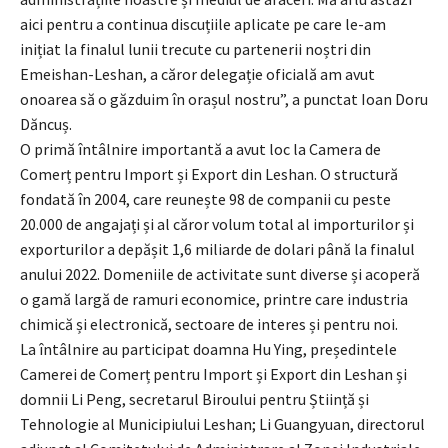
aici pentru a continua discuțiile aplicate pe care le-am
inițiat la finalul lunii trecute cu partenerii noștri din
Emeishan-Leshan, a căror delegație oficială am avut
onoarea să o găzduim în orașul nostru”, a punctat Ioan Doru
Dăncuș.
O primă întâlnire importantă a avut loc la Camera de
Comerț pentru Import și Export din Leshan. O structură
fondată în 2004, care reunește 98 de companii cu peste
20.000 de angajați și al căror volum total al importurilor și
exporturilor a depășit 1,6 miliarde de dolari până la finalul
anului 2022. Domeniile de activitate sunt diverse și acoperă
o gamă largă de ramuri economice, printre care industria
chimică și electronică, sectoare de interes și pentru noi.
La întâlnire au participat doamna Hu Ying, președintele
Camerei de Comerț pentru Import și Export din Leshan și
domnii Li Peng, secretarul Biroului pentru Știință și
Tehnologie al Municipiului Leshan; Li Guangyuan, directorul