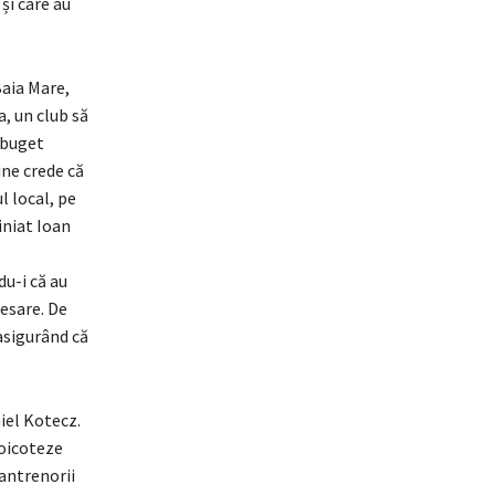
și care au
aia Mare,
a, un club să
 buget
ine crede că
l local, pe
iniat Ioan
du-i că au
resare. De
asigurând că
iel Kotecz.
boicoteze
 antrenorii