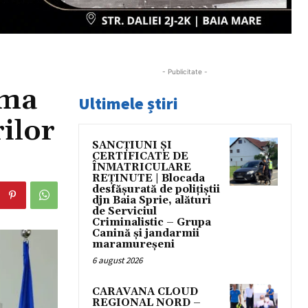
- Publicitate -
rma
Ultimele știri
ilor
SANCȚIUNI ȘI
CERTIFICATE DE
ÎNMATRICULARE
REȚINUTE | Blocada
desfășurată de polițiștii
djn Baia Sprie, alături
de Serviciul
Criminalistic – Grupa
Canină și jandarmii
maramureșeni
6 august 2026
CARAVANA CLOUD
REGIONAL NORD –