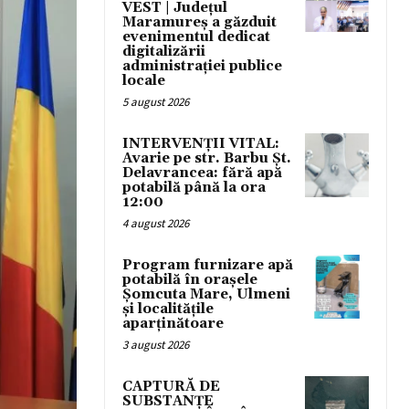
VEST | Județul
Maramureș a găzduit
evenimentul dedicat
digitalizării
administrației publice
locale
5 august 2026
INTERVENȚII VITAL:
Avarie pe str. Barbu Șt.
Delavrancea: fără apă
potabilă până la ora
12:00
4 august 2026
Program furnizare apă
potabilă în orașele
Șomcuta Mare, Ulmeni
și localitățile
aparținătoare
3 august 2026
CAPTURĂ DE
SUBSTANȚE