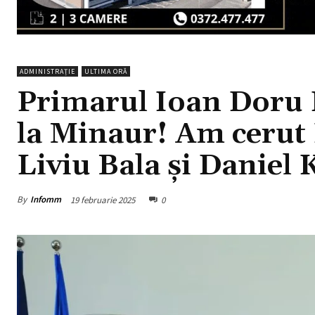
ADMINISTRAȚIE
ULTIMA ORĂ
Primarul Ioan Doru 
la Minaur! Am ceru
Liviu Bala și Daniel 
By
Infomm
19 februarie 2025
0