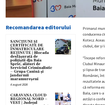
Recomandarea editorului
Primarul muni
conducerea clu
Kotecz. Aceast
SANCȚIUNI ȘI
CERTIFICATE DE
clubul, dar și
ÎNMATRICULARE
REȚINUTE | Blocada
desfășurată de
”Începe refor
polițiștii djn Baia
Clubul Minaur
Sprie, alături de
Serviciul Criminalistic
și lipsa de tr
– Grupa Canină și
jandarmii
României, într
maramureșeni
rezultatele au
6 august 2026
că reforma est
Bala, care s-a
CARAVANA CLOUD
astăzi o confe
REGIONAL NORD –
VEST | Județul
discuta despre