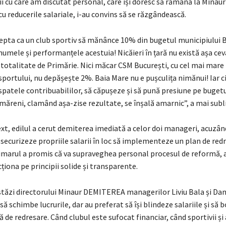
ii cu care am discutat personal, care își doresc să rămână la Minaur 
cu reducerile salariale, i-au convins să se răzgândească.
pta ca un club sportiv să mănânce 10% din bugetul municipiului B
numele și performanțele acestuia! Nicăieri în țară nu există așa cev
n totalitate de Primărie. Nici măcar CSM București, cu cel mai mare
sportului, nu depășește 2%. Baia Mare nu e pușculița nimănui! Iar c
spatele contribuabililor, să căpușeze și să pună presiune pe bugetu
măreni, clamând așa-zise rezultate, se înșală amarnic”, a mai subl
xt, edilul a cerut demiterea imediată a celor doi manageri, acuzân
 securizeze propriile salarii în loc să implementeze un plan de red
marul a promis că va supraveghea personal procesul de reformă, 
ționa pe principii solide și transparente.
stăzi directorului Minaur DEMITEREA managerilor Liviu Bala și Dan
să schimbe lucrurile, dar au preferat să își blindeze salariile și să 
ă de redresare. Când clubul este sufocat financiar, când sportivii și