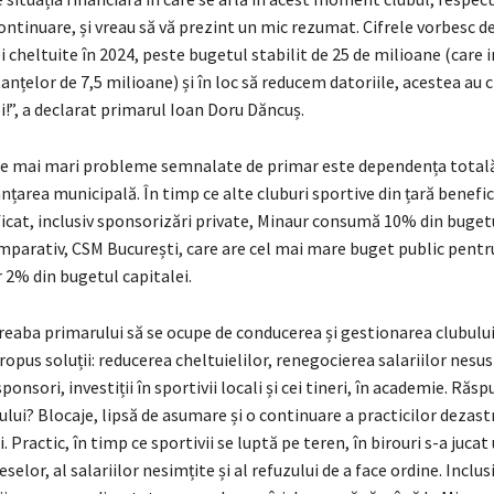
continuare, și vreau să vă prezint un mic rezumat. Cifrele vorbesc de 
i cheltuite în 2024, peste bugetul stabilit de 25 de milioane (care i
anțelor de 7,5 milioane) și în loc să reducem datoriile, acestea au c
i!”, a declarat primarul Ioan Doru Dăncuș.
le mai mari probleme semnalate de primar este dependența totală
nțarea municipală. În timp ce alte cluburi sportive din țară benefi
ificat, inclusiv sponsorizări private, Minaur consumă 10% din buget
mparativ, CSM București, care are cel mai mare buget public pentr
 2% din bugetul capitalei.
reaba primarului să se ocupe de conducerea și gestionarea clubului
opus soluții: reducerea cheltuielilor, renegocierea salariilor nesu
onsori, investiții în sportivii locali și cei tineri, în academie. Răs
i? Blocaje, lipsă de asumare și o continuare a practicilor dezast
. Practic, în timp ce sportivii se luptă pe teren, în birouri s-a jucat
eselor, al salariilor nesimțite și al refuzului de a face ordine. Inclus