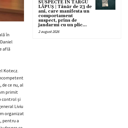
SUSPECTE ÎN TÂRGU
LĂPUȘ | Tânăr de 23 de
ani, care manifesta un
comportament
suspect, prins de
jandarmi cu un plic...
2 august 2026
lă în
 Daniel
e află
el Kotecz.
 incompetent
 de ce nu, al
 am primit
 control și
general Liviu
 Am organizat
t, pentru a
iv despre ce