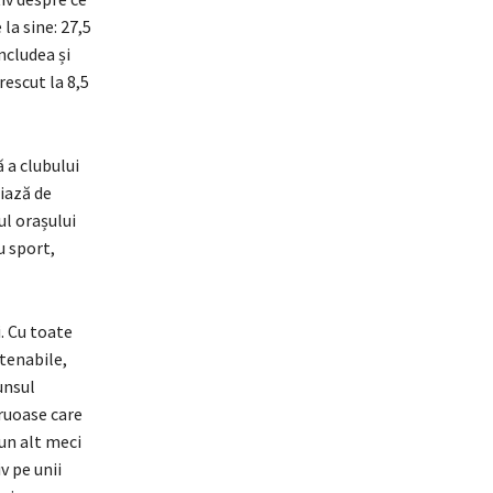
la sine: 27,5
ncludea și
rescut la 8,5
 a clubului
ciază de
ul orașului
u sport,
. Cu toate
stenabile,
punsul
ruoase care
 un alt meci
iv pe unii