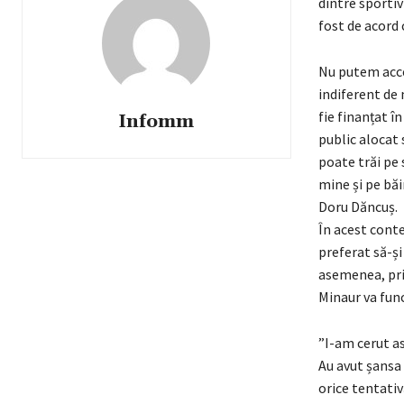
dintre sportiv
fost de acord 
Nu putem acce
indiferent de 
fie finanțat î
Infomm
public alocat 
poate trăi pe 
mine și pe băi
Doru Dăncuș.
În acest conte
preferat să-și
asemenea, pri
Minaur va func
”I-am cerut a
Au avut șansa 
orice tentativ