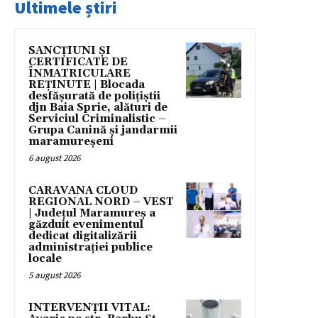
Ultimele știri
SANCȚIUNI ȘI
CERTIFICATE DE
ÎNMATRICULARE
REȚINUTE | Blocada
desfășurată de polițiștii
djn Baia Sprie, alături de
Serviciul Criminalistic –
Grupa Canină și jandarmii
maramureșeni
6 august 2026
CARAVANA CLOUD
REGIONAL NORD – VEST
| Județul Maramureș a
găzduit evenimentul
dedicat digitalizării
administrației publice
locale
5 august 2026
INTERVENȚII VITAL: