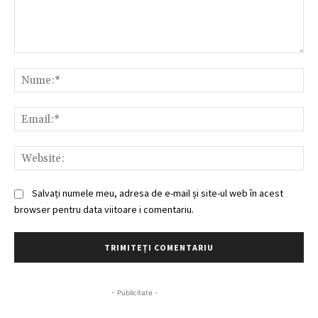
Comentariu:
Nu
Ema
Web
Salvați numele meu, adresa de e-mail și site-ul web în acest
browser pentru data viitoare i comentariu.
- Publicitate -