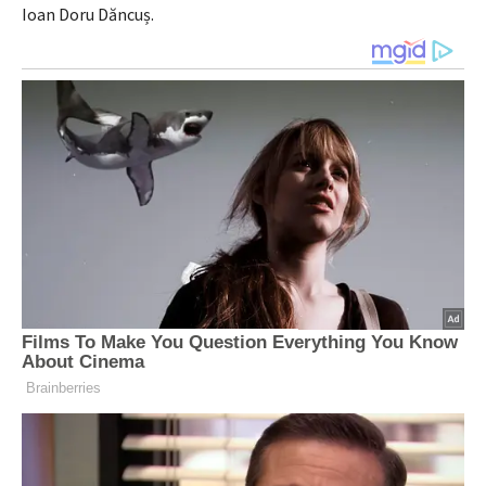
Ioan Doru Dăncuș.