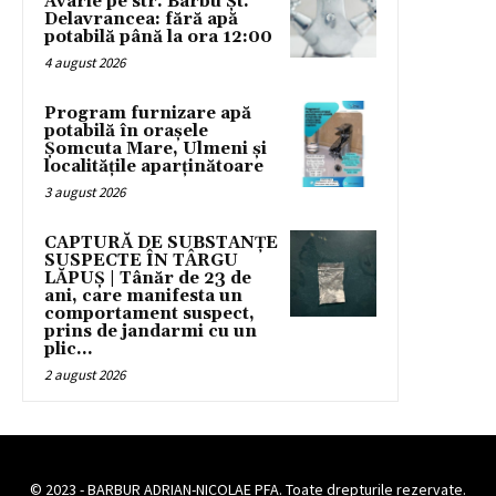
Avarie pe str. Barbu Șt.
Delavrancea: fără apă
potabilă până la ora 12:00
4 august 2026
Program furnizare apă
potabilă în orașele
Șomcuta Mare, Ulmeni și
localitățile aparținătoare
3 august 2026
CAPTURĂ DE SUBSTANȚE
SUSPECTE ÎN TÂRGU
LĂPUȘ | Tânăr de 23 de
ani, care manifesta un
comportament suspect,
prins de jandarmi cu un
plic...
2 august 2026
© 2023 - BARBUR ADRIAN-NICOLAE PFA. Toate drepturile rezervate.