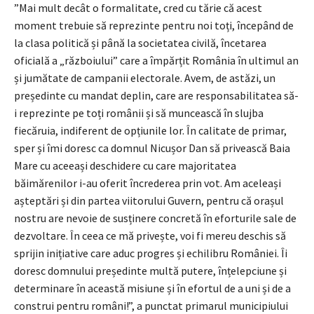
”Mai mult decât o formalitate, cred cu tărie că acest
moment trebuie să reprezinte pentru noi toți, începând de
la clasa politică și până la societatea civilă, încetarea
oficială a „războiului” care a împărțit România în ultimul an
și jumătate de campanii electorale. Avem, de astăzi, un
președinte cu mandat deplin, care are responsabilitatea să-
i reprezinte pe toți românii și să muncească în slujba
fiecăruia, indiferent de opțiunile lor. În calitate de primar,
sper și îmi doresc ca domnul Nicușor Dan să privească Baia
Mare cu aceeași deschidere cu care majoritatea
băimărenilor i-au oferit încrederea prin vot. Am aceleași
așteptări și din partea viitorului Guvern, pentru că orașul
nostru are nevoie de susținere concretă în eforturile sale de
dezvoltare. În ceea ce mă privește, voi fi mereu deschis să
sprijin inițiative care aduc progres și echilibru României. Îi
doresc domnului președinte multă putere, înțelepciune și
determinare în această misiune și în efortul de a uni și de a
construi pentru români!”, a punctat primarul municipiului