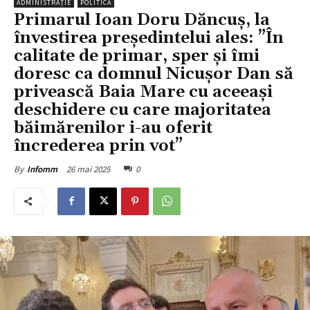
ADMINISTRAȚIE
POLITICĂ
Primarul Ioan Doru Dăncuș, la
învestirea președintelui ales: ”În
calitate de primar, sper și îmi
doresc ca domnul Nicușor Dan să
privească Baia Mare cu aceeași
deschidere cu care majoritatea
băimărenilor i-au oferit
încrederea prin vot”
26 mai 2025
0
By
Infomm