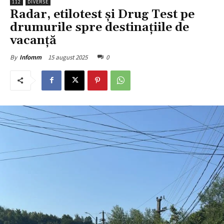
112
DIVERSE
Radar, etilotest și Drug Test pe
drumurile spre destinațiile de
vacanță
15 august 2025
0
By
Infomm