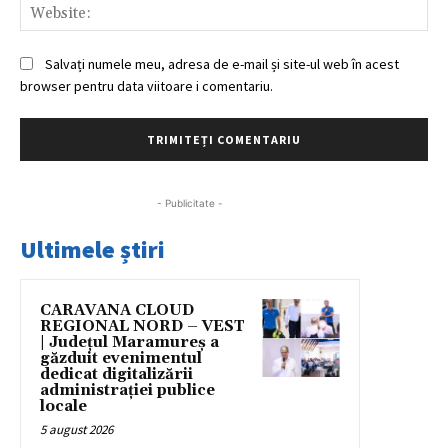
Web
Salvați numele meu, adresa de e-mail și site-ul web în acest
browser pentru data viitoare i comentariu.
- Publicitate -
Ultimele știri
CARAVANA CLOUD
REGIONAL NORD – VEST
| Județul Maramureș a
găzduit evenimentul
dedicat digitalizării
administrației publice
locale
5 august 2026