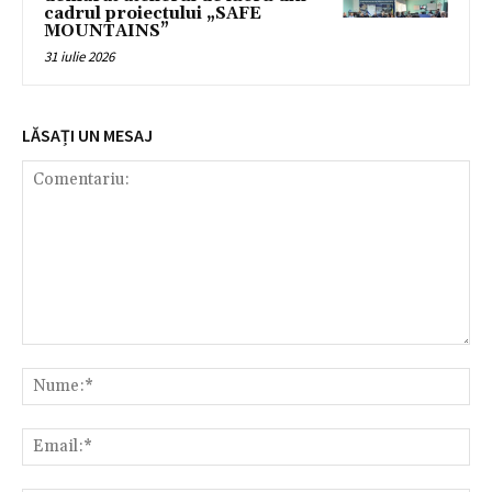
cadrul proiectului „SAFE
MOUNTAINS”
31 iulie 2026
LĂSAȚI UN MESAJ
Comentariu:
Nu
Ema