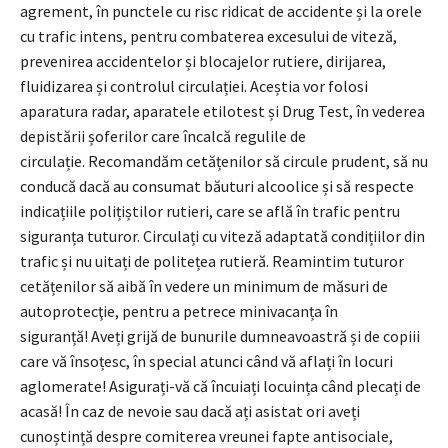
agrement, în punctele cu risc ridicat de accidente și la orele
cu trafic intens, pentru combaterea excesului de viteză,
prevenirea accidentelor și blocajelor rutiere, dirijarea,
fluidizarea și controlul circulației. Aceștia vor folosi
aparatura radar, aparatele etilotest și Drug Test, în vederea
depistării șoferilor care încalcă regulile de
circulație. Recomandăm cetățenilor să circule prudent, să nu
conducă dacă au consumat băuturi alcoolice și să respecte
indicațiile polițiștilor rutieri, care se află în trafic pentru
siguranța tuturor. Circulați cu viteză adaptată condițiilor din
trafic și nu uitați de politețea rutieră. Reamintim tuturor
cetățenilor să aibă în vedere un minimum de măsuri de
autoprotecţie, pentru a petrece minivacanța în
siguranță! Aveți grijă de bunurile dumneavoastră și de copiii
care vă însoțesc, în special atunci când vă aflați în locuri
aglomerate! Asigurați-vă că încuiați locuința când plecați de
acasă! În caz de nevoie sau dacă ați asistat ori aveți
cunoștință despre comiterea vreunei fapte antisociale,