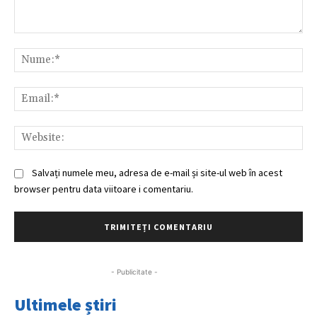
Comentariu:
Nu
Ema
Web
Salvați numele meu, adresa de e-mail și site-ul web în acest
browser pentru data viitoare i comentariu.
- Publicitate -
Ultimele știri