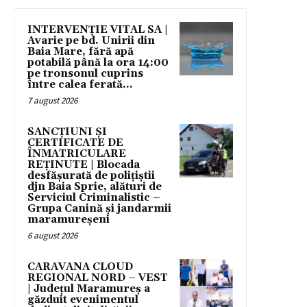
INTERVENȚIE VITAL SA |
Avarie pe bd. Unirii din
Baia Mare, fără apă
potabilă până la ora 14:00
pe tronsonul cuprins
între calea ferată...
7 august 2026
SANCȚIUNI ȘI
CERTIFICATE DE
ÎNMATRICULARE
REȚINUTE | Blocada
desfășurată de polițiștii
djn Baia Sprie, alături de
Serviciul Criminalistic –
Grupa Canină și jandarmii
maramureșeni
6 august 2026
CARAVANA CLOUD
REGIONAL NORD – VEST
| Județul Maramureș a
găzduit evenimentul