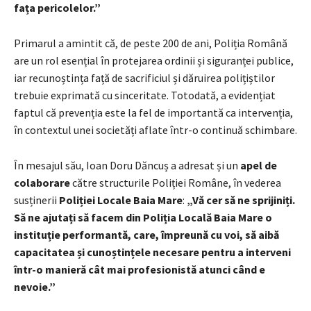
fața pericolelor.”
Primarul a amintit că, de peste 200 de ani, Poliția Română
are un rol esențial în protejarea ordinii și siguranței publice,
iar recunoștința față de sacrificiul și dăruirea polițiștilor
trebuie exprimată cu sinceritate. Totodată, a evidențiat
faptul că prevenția este la fel de importantă ca intervenția,
în contextul unei societăți aflate într-o continuă schimbare.
În mesajul său, Ioan Doru Dăncuș a adresat și un
apel de
colaborare
către structurile Poliției Române, în vederea
susținerii
Poliției Locale Baia Mare
:
„Vă cer să ne sprijiniți.
Să ne ajutați să facem din Poliția Locală Baia Mare o
instituție performantă, care, împreună cu voi, să aibă
capacitatea și cunoștințele necesare pentru a interveni
într-o manieră cât mai profesionistă atunci când e
nevoie.”