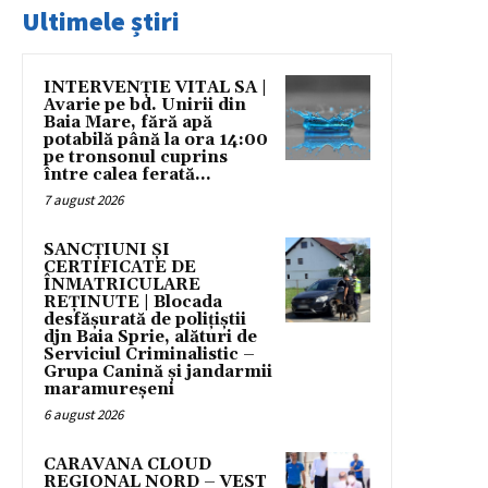
Ultimele știri
INTERVENȚIE VITAL SA |
Avarie pe bd. Unirii din
Baia Mare, fără apă
potabilă până la ora 14:00
pe tronsonul cuprins
între calea ferată...
7 august 2026
SANCȚIUNI ȘI
CERTIFICATE DE
ÎNMATRICULARE
REȚINUTE | Blocada
desfășurată de polițiștii
djn Baia Sprie, alături de
Serviciul Criminalistic –
Grupa Canină și jandarmii
maramureșeni
6 august 2026
CARAVANA CLOUD
REGIONAL NORD – VEST