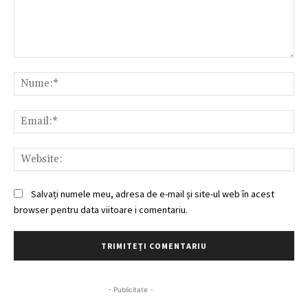
Comentariu:
Nu
Ema
Web
Salvați numele meu, adresa de e-mail și site-ul web în acest
browser pentru data viitoare i comentariu.
- Publicitate -