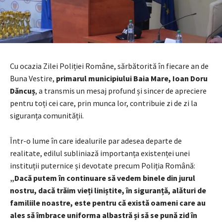
Cu ocazia Zilei Poliției Române, sărbătorită în fiecare an de
Buna Vestire,
primarul municipiului Baia Mare, Ioan Doru
Dăncuș
, a transmis un mesaj profund și sincer de apreciere
pentru toți cei care, prin munca lor, contribuie zi de zi la
siguranța comunității.
Într-o lume în care idealurile par adesea departe de
realitate, edilul subliniază importanța existenței unei
instituții puternice și devotate precum Poliția Română:
„Dacă putem în continuare să vedem binele din jurul
nostru, dacă trăim vieți liniștite, în siguranță, alături de
familiile noastre, este pentru că există oameni care au
ales să îmbrace uniforma albastră și să se pună zid în