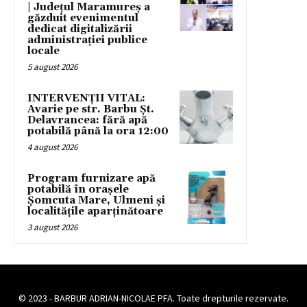
| Județul Maramureș a
găzduit evenimentul
dedicat digitalizării
administrației publice
locale
5 august 2026
INTERVENȚII VITAL:
Avarie pe str. Barbu Șt.
Delavrancea: fără apă
potabilă până la ora 12:00
4 august 2026
Program furnizare apă
potabilă în orașele
Șomcuta Mare, Ulmeni și
localitățile aparținătoare
3 august 2026
© 2023 - BARBUR ADRIAN-NICOLAE PFA. Toate drepturile rezervate.