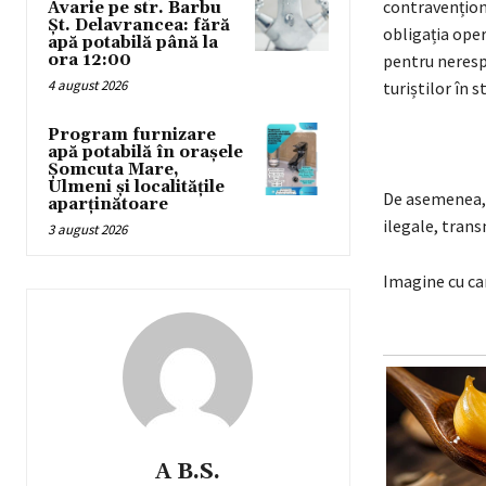
contravenționa
Avarie pe str. Barbu
Șt. Delavrancea: fără
obligația oper
apă potabilă până la
ora 12:00
pentru nerespe
4 august 2026
turiștilor în s
Program furnizare
apă potabilă în orașele
Șomcuta Mare,
Ulmeni și localitățile
De asemenea, p
aparținătoare
ilegale, tran
3 august 2026
Imagine cu car
A B.S.