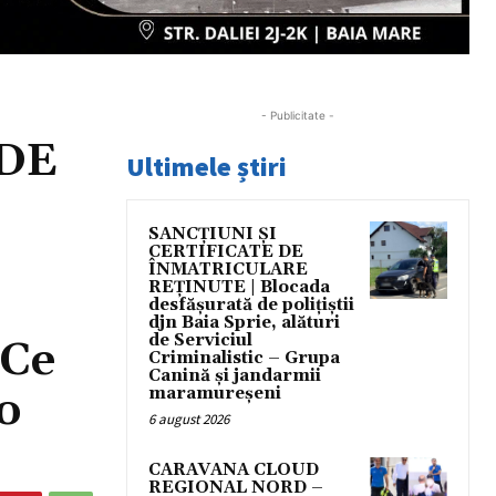
- Publicitate -
 DE
Ultimele știri
SANCȚIUNI ȘI
CERTIFICATE DE
ÎNMATRICULARE
REȚINUTE | Blocada
desfășurată de polițiștii
djn Baia Sprie, alături
de Serviciul
 Ce
Criminalistic – Grupa
Canină și jandarmii
 o
maramureșeni
6 august 2026
CARAVANA CLOUD
REGIONAL NORD –