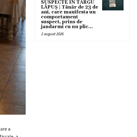
SUSPECTE ÎN TÂRGU
LĂPUȘ | Tânăr de 23 de
ani, care manifesta un
comportament
suspect, prins de
jandarmi cu un plic...
2 august 2026
gare a
iscale, a