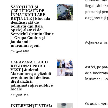
ilegalităților
SANCȚIUNI ȘI
CERTIFICATE DE
precum și pent
ÎNMATRICULARE
cu țigarete și
REȚINUTE | Blocada
desfășurată de
polițiștii djn Baia
Sprie, alături de
Serviciul Criminalistic
– Grupa Canină și
jandarmii
Acțiunea a fos
maramureșeni
6 august 2026
CARAVANA CLOUD
REGIONAL NORD –
Astfel, pe par
VEST | Județul
de alimentație
Maramureș a găzduit
evenimentul dedicat
în domeniul c
digitalizării
administrației publice
locale
5 august 2026
Cu ocazia veri
INTERVENȚII VITAL: