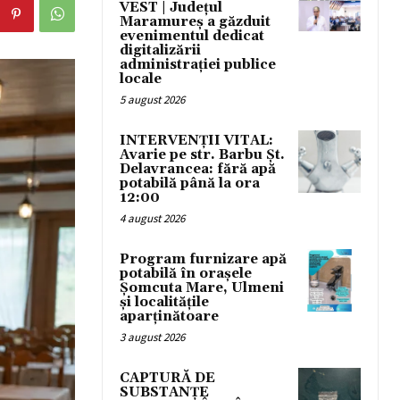
VEST | Județul
Maramureș a găzduit
evenimentul dedicat
digitalizării
administrației publice
locale
5 august 2026
INTERVENȚII VITAL:
Avarie pe str. Barbu Șt.
Delavrancea: fără apă
potabilă până la ora
12:00
4 august 2026
Program furnizare apă
potabilă în orașele
Șomcuta Mare, Ulmeni
și localitățile
aparținătoare
3 august 2026
CAPTURĂ DE
SUBSTANȚE