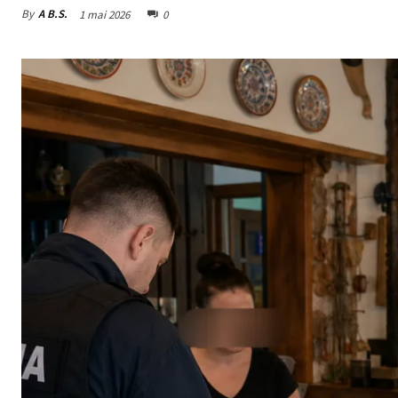
By
A B.S.
1 mai 2026
0