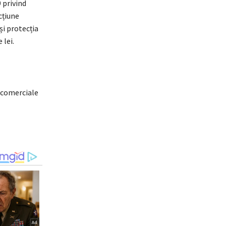
 privind
cțiune
și protecția
 lei.
i comerciale