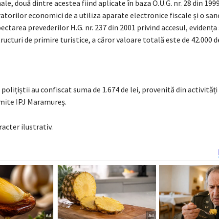
le, două dintre acestea fiind aplicate în baza O.U.G. nr. 28 din 1999
atorilor economici de a utiliza aparate electronice fiscale și o san
ctarea prevederilor H.G. nr. 237 din 2001 privind accesul, evidența 
tructuri de primire turistice, a căror valoare totală este de 42.000 de
olițiștii au confiscat suma de 1.674 de lei, provenită din activităț
smite IPJ Maramureș.
acter ilustrativ.