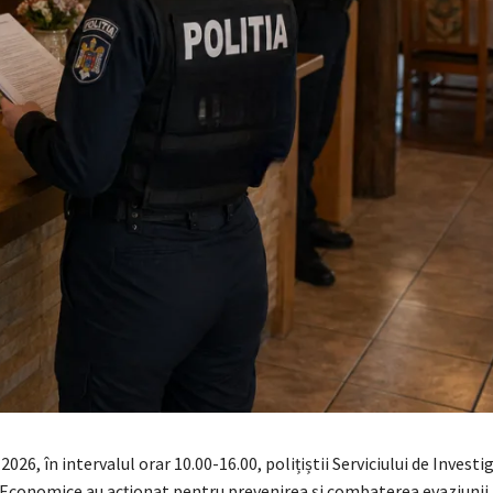
e 2026, în intervalul orar 10.00-16.00, polițiștii Serviciului de Investi
 Economice au acționat pentru prevenirea și combaterea evaziunii f