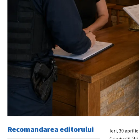
Recomandarea editorului
Ieri, 30 aprili
Criminalității