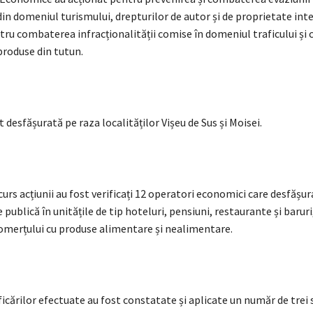
 din domeniul turismului, drepturilor de autor și de proprietate int
ru combaterea infracționalității comise în domeniul traficului și 
 produse din tutun.
t desfășurată pe raza localităților Vișeu de Sus și Moisei.
curs acțiunii au fost verificați 12 operatori economici care desfășura
 publică în unitățile de tip hoteluri, pensiuni, restaurante și barur
omerțului cu produse alimentare și nealimentare.
ficărilor efectuate au fost constatate și aplicate un număr de trei 