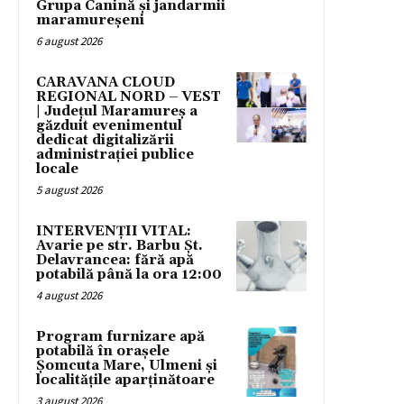
Grupa Canină și jandarmii
maramureșeni
6 august 2026
CARAVANA CLOUD
REGIONAL NORD – VEST
| Județul Maramureș a
găzduit evenimentul
dedicat digitalizării
administrației publice
locale
5 august 2026
INTERVENȚII VITAL:
Avarie pe str. Barbu Șt.
Delavrancea: fără apă
potabilă până la ora 12:00
4 august 2026
Program furnizare apă
potabilă în orașele
Șomcuta Mare, Ulmeni și
localitățile aparținătoare
3 august 2026