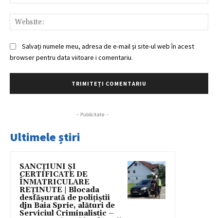
Web
Salvați numele meu, adresa de e-mail și site-ul web în acest
browser pentru data viitoare i comentariu.
- Publicitate -
Ultimele știri
SANCȚIUNI ȘI
CERTIFICATE DE
ÎNMATRICULARE
REȚINUTE | Blocada
desfășurată de polițiștii
djn Baia Sprie, alături de
Serviciul Criminalistic –