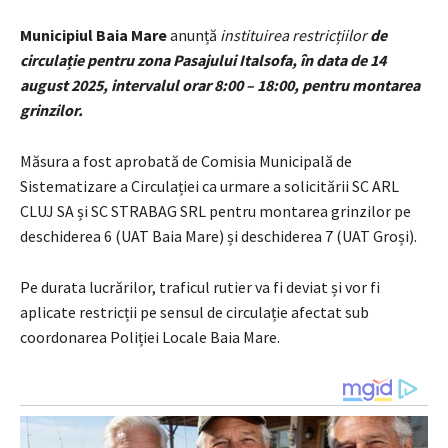
Municipiul Baia Mare
anunță
instituirea restric
țiilor
de
circulație pentru zona Pasajului Italsofa, în data de 14
august 2025, intervalul orar 8
:00 – 18:00,
pentru montarea
grinzilor.
Măsura a fost aprobată de Comisia Municipală de
Sistematizare a Circulației ca urmare a solicitării SC ARL
CLUJ SA și SC STRABAG SRL pentru montarea grinzilor pe
deschiderea 6 (UAT Baia Mare) și deschiderea 7 (UAT Groși).
Pe durata lucrărilor, traficul rutier va fi deviat și vor fi
aplicate restricții pe sensul de circulație afectat sub
coordonarea Poliției Locale Baia Mare.