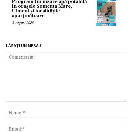
Program furnizare apă potabilă
în orașele Șomcuta Mare,
Ulmeni și localitățile
aparținătoare
3 august 2026
LĂSAȚI UN MESAJ
Comentariu:
Nu
Ema