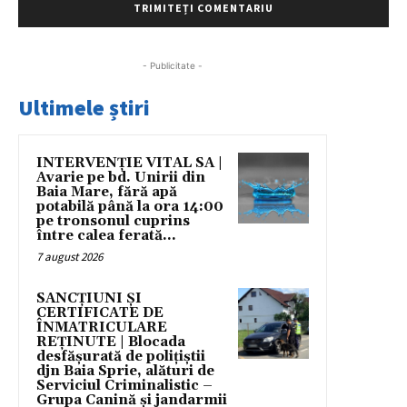
- Publicitate -
Ultimele știri
INTERVENȚIE VITAL SA |
Avarie pe bd. Unirii din
Baia Mare, fără apă
potabilă până la ora 14:00
pe tronsonul cuprins
între calea ferată...
7 august 2026
SANCȚIUNI ȘI
CERTIFICATE DE
ÎNMATRICULARE
REȚINUTE | Blocada
desfășurată de polițiștii
djn Baia Sprie, alături de
Serviciul Criminalistic –
Grupa Canină și jandarmii