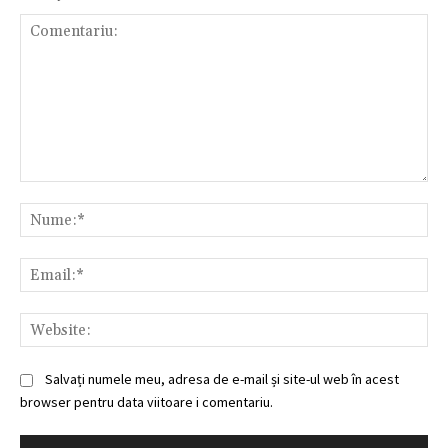
Comentariu:
Nu
Ema
Web
Salvați numele meu, adresa de e-mail și site-ul web în acest
browser pentru data viitoare i comentariu.