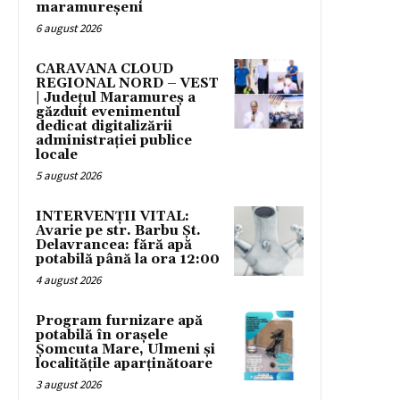
maramureșeni
6 august 2026
CARAVANA CLOUD
REGIONAL NORD – VEST
| Județul Maramureș a
găzduit evenimentul
dedicat digitalizării
administrației publice
locale
5 august 2026
INTERVENȚII VITAL:
Avarie pe str. Barbu Șt.
Delavrancea: fără apă
potabilă până la ora 12:00
4 august 2026
Program furnizare apă
potabilă în orașele
Șomcuta Mare, Ulmeni și
localitățile aparținătoare
3 august 2026