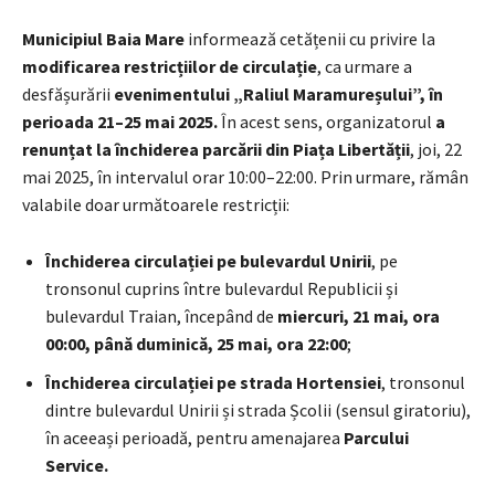
Municipiul Baia Mare
informează cetățenii cu privire la
modificarea restricțiilor de circulație
, ca urmare a
desfășurării
evenimentului „Raliul Maramureșului”, în
perioada 21–25 mai 2025.
În acest sens, organizatorul
a
renunțat la
închiderea parcării din Piața Libertății
, joi, 22
mai 2025, în intervalul orar 10:00–22:00. Prin urmare, rămân
valabile doar următoarele restricții:
Închiderea circulației pe bulevardul Unirii
, pe
tronsonul cuprins între bulevardul Republicii și
bulevardul Traian, începând de
miercuri, 21 mai, ora
00:00, până duminică, 25 mai, ora 22:00
;
Închiderea circulației pe strada Hortensiei
, tronsonul
dintre bulevardul Unirii și strada Școlii (sensul giratoriu),
în aceeași perioadă, pentru amenajarea
Parcului
Service.