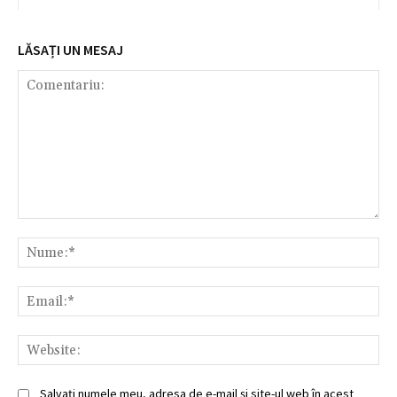
LĂSAȚI UN MESAJ
Comentariu:
Nu
Ema
Web
Salvați numele meu, adresa de e-mail și site-ul web în acest