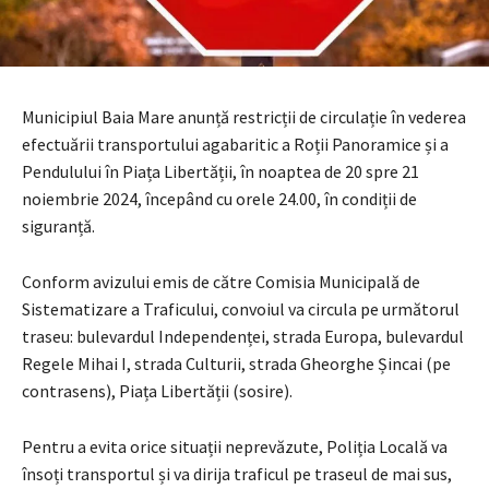
Municipiul Baia Mare anunță restricții de circulație în vederea
efectuării transportului agabaritic a Roții Panoramice și a
Pendulului în Piața Libertății, în noaptea de 20 spre 21
noiembrie 2024, începând cu orele 24.00, în condiții de
siguranță.
Conform avizului emis de către Comisia Municipală de
Sistematizare a Traficului, convoiul va circula pe următorul
traseu: bulevardul Independenței, strada Europa, bulevardul
Regele Mihai I, strada Culturii, strada Gheorghe Șincai (pe
contrasens), Piața Libertății (sosire).
Pentru a evita orice situații neprevăzute, Poliția Locală va
însoți transportul și va dirija traficul pe traseul de mai sus,