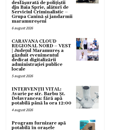
desfășurată de polițiștii
djn Baia Sprie, alături de
Serviciul Criminalistic –
Grupa Canină și jandarmii
maramureșeni
6 august 2026
CARAVANA CLOUD
REGIONAL NORD – VEST
| Județul Maramureș a
găzduit evenimentul
dedicat digitalizării
administrației publice
locale
5 august 2026
INTERVENȚII VITAL:
Avarie pe str. Barbu Șt.
Delavrancea: fără apă
potabilă până la ora 12:00
4 august 2026
Program furnizare apă
potabilă în orașele