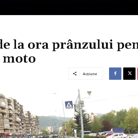
de la ora prânzului pe
i moto
Acțiune