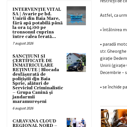
restricții de 
INTERVENȚIE VITAL
SA | Avarie pe bd.
Astfel, ca urm
Unirii din Baia Mare,
fără apă potabilă până
la ora 14:00 pe
• întâlnirea m
tronsonul cuprins
între calea ferată...
7 august 2026
• paradă moto,
str. Gheorghe 
SANCȚIUNI ȘI
girație Dedema
CERTIFICATE DE
Unirii (girație
ÎNMATRICULARE
REȚINUTE | Blocada
Decembrie – st
desfășurată de
polițiștii djn Baia
Sprie, alături de
• se închide p
Serviciul Criminalistic
– Grupa Canină și
jandarmii
maramureșeni
6 august 2026
CARAVANA CLOUD
REGIONAL NORD –