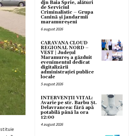
djn Baia Sprie, alături
de Serviciul
Criminalistic – Grupa
Canină și jandarmii
maramureșeni
6 august 2026
CARAVANA CLOUD
REGIONAL NORD –
VEST | Județul
Maramureș a găzduit
evenimentul dedicat
digitalizării
administrației publice
locale
5 august 2026
INTERVENȚII VITAL:
Avarie pe str. Barbu Șt.
Delavrancea: fără apă
potabilă până la ora
12:00
4 august 2026
stituie