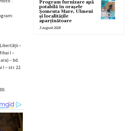
 moto”.
Program furnizare apă
potabilă în orașele
Șomcuta Mare, Ulmeni
rogram:
și localitățile
aparținătoare
3 august 2026
Libertății –
ihai I –
ara) – bd.
 I – str. 22
00.