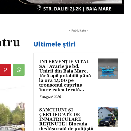
- Publicitate -
ntru
Ultimele știri
INTERVENȚIE VITAL
SA | Avarie pe bd.
Unirii din Baia Mare,
fără apă potabilă până
la ora 14:00 pe
tronsonul cuprins
între calea ferată...
7 august 2026
SANCȚIUNI ȘI
CERTIFICATE DE
ÎNMATRICULARE
REȚINUTE | Blocada
desfășurată de polițiștii