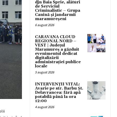
djn Baia Sprie, alături
de Serviciul
Criminalistic – Grupa
Canină și jandarmii
maramureșeni
6 august 2026
CARAVANA CLOUD
REGIONAL NORD –
VEST | Județul
Maramureș a găzduit
evenimentul dedicat
digitalizării
administrației publice
locale
5 august 2026
INTERVENȚII VITAL:
Avarie pe str. Barbu Șt.
Delavrancea: fără apă
potabilă până la ora
12:00
4 august 2026
lii