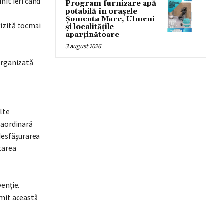
nit ieri când
Program furnizare apă
potabilă în orașele
Șomcuta Mare, Ulmeni
vizită tocmai
și localitățile
aparținătoare
3 august 2026
 organizată
lte
raordinară
 desfășurarea
tarea
venție.
mit această