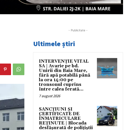
- Publicitate -
Ultimele știri
INTERVENȚIE VITAL
SA | Avarie pe bd.
Unirii din Baia Mare,
fără apă potabilă până
la ora 14:00 pe
tronsonul cuprins
între calea ferată...
7 august 2026
SANCȚIUNI ȘI
CERTIFICATE DE
ÎNMATRICULARE
REȚINUTE | Blocada
desfășurată de polițiștii