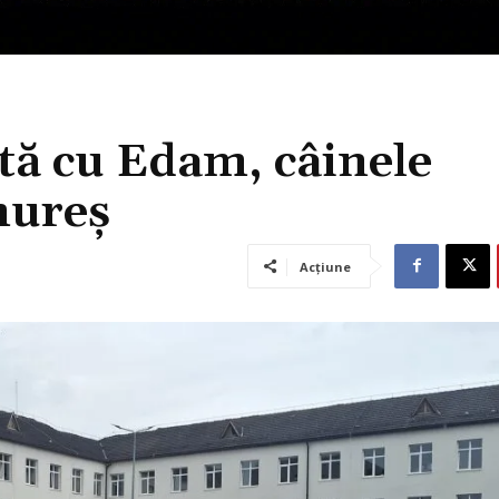
ă cu Edam, câinele
mureș
Acțiune