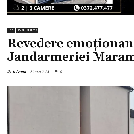
112
EVENIMENTE
Revedere emoționant
Jandarmeriei Mara
By
Infomm
23 mai 2025
0