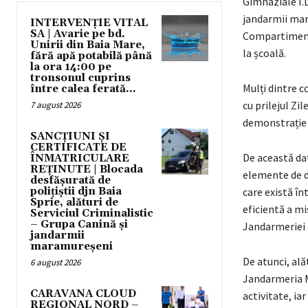
Gimnaziale I.L
jandarmii mar
INTERVENȚIE VITAL
SA | Avarie pe bd.
Compartimentu
Unirii din Baia Mare,
la școală.
fără apă potabilă până
la ora 14:00 pe
tronsonul cuprins
Mulți dintre c
între calea ferată...
cu prilejul Zi
7 august 2026
demonstrație d
SANCȚIUNI ȘI
CERTIFICATE DE
De această dat
ÎNMATRICULARE
REȚINUTE | Blocada
elemente de dr
desfășurată de
polițiștii djn Baia
care există în
Sprie, alături de
eficientă a mi
Serviciul Criminalistic
– Grupa Canină și
Jandarmeriei 
jandarmii
maramureșeni
De atunci, ală
6 august 2026
Jandarmeria M
CARAVANA CLOUD
activitate, ia
REGIONAL NORD –