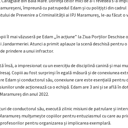
 Caragiale din Baia Mare. Dorința celor mici de a-l revedea s-a împli
amureșeni, împreună cu patrupedul Edam și cu polițiști din cadrul
lui de Prevenire a Criminalității ai IPJ Maramureș, le-au făcut o 
opii îl mai văzuseră pe Edam ,,în acțiune” la Ziua Porților Deschise
lei Jandarmeriei. Atunci a primit aplauze la scenă deschisă pentru o
e prindere a unui infractor.
ă însă, a impresionat cu un exercițiu de disciplină canină și mai mu
esaj. Copiii au fost surprinși în egală măsură și de conexiunea ext
tre Edam și conductorul său, conexiune care este esențială pentru
siunilor unde acționează ca o echipă. Edam are 3 ani și se află în do
Maramureș din anul 2022.
turi de conductorul său, execută zilnic misiuni de patrulare și inter
aramureș mulțumește copiilor pentru entuziasmul cu care au pri
r profesorilor pentru organizarea și implicarea exemplară.