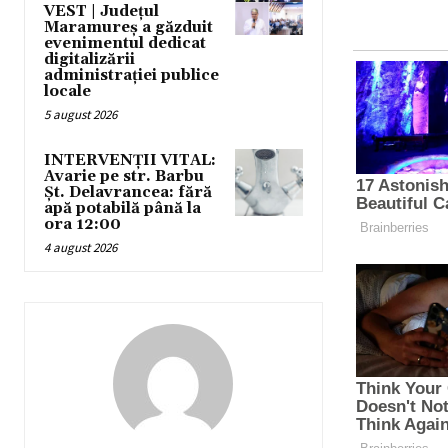
VEST | Județul
Maramureș a găzduit
evenimentul dedicat
digitalizării
administrației publice
locale
5 august 2026
INTERVENȚII VITAL:
Avarie pe str. Barbu
Șt. Delavrancea: fără
apă potabilă până la
ora 12:00
4 august 2026