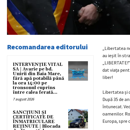
Recomandarea editorului
„Libertatea no
au ieșit în str
„LIBERTATE!” –
INTERVENȚIE VITAL
SA | Avarie pe bd.
dat viața pent
Unirii din Baia Mare,
liber!
fără apă potabilă până
la ora 14:00 pe
tronsonul cuprins
Libertatea și 
între calea ferată...
După 35 de ani
7 august 2026
întunecat. Ved
SANCȚIUNI ȘI
oamenilor. Ro
CERTIFICATE DE
Europa, spre o
ÎNMATRICULARE
REȚINUTE | Blocada