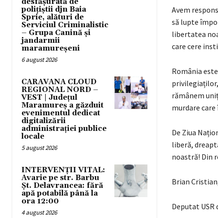
desfășurată de
polițiștii djn Baia
Avem responsab
Sprie, alături de
să lupte împot
Serviciul Criminalistic
– Grupa Canină și
libertatea noa
jandarmii
care cere inst
maramureșeni
6 august 2026
România este a
CARAVANA CLOUD
privilegiațilo
REGIONAL NORD –
rămânem uniți!
VEST | Județul
Maramureș a găzduit
murdare care î
evenimentul dedicat
digitalizării
administrației publice
De Ziua Națion
locale
liberă, dreapt
5 august 2026
noastră! Din r
INTERVENȚII VITAL:
Avarie pe str. Barbu
Brian Cristian
Șt. Delavrancea: fără
apă potabilă până la
ora 12:00
Deputat USR 
4 august 2026