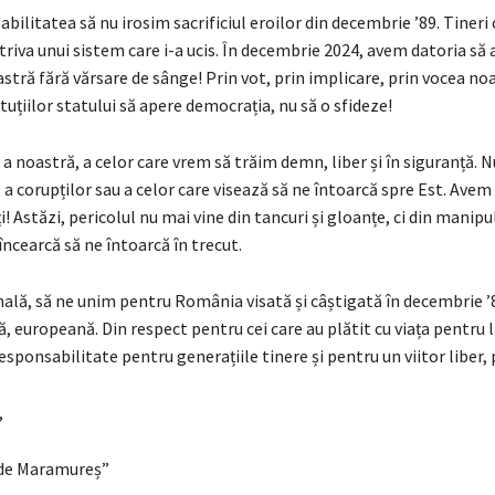
ilitatea să nu irosim sacrificiul eroilor din decembrie ’89. Tineri c
riva unui sistem care i-a ucis. În decembrie 2024, avem datoria s
stră fără vărsare de sânge! Prin vot, prin implicare, prin vocea noa
ituțiilor statului să apere democrația, nu să o sfideze!
 noastră, a celor care vrem să trăim demn, liber și în siguranță. N
r, a corupților sau a celor care visează să ne întoarcă spre Est. Avem
 Astăzi, pericolul nu mai vine din tancuri și gloanțe, ci din manipulă
ncearcă să ne întoarcă în trecut.
ală, să ne unim pentru România visată și câștigată în decembrie ’8
ă, europeană. Din respect pentru cei care au plătit cu viața pentru 
esponsabilitate pentru generațiile tinere și pentru un viitor liber, 
,
de Maramureș”