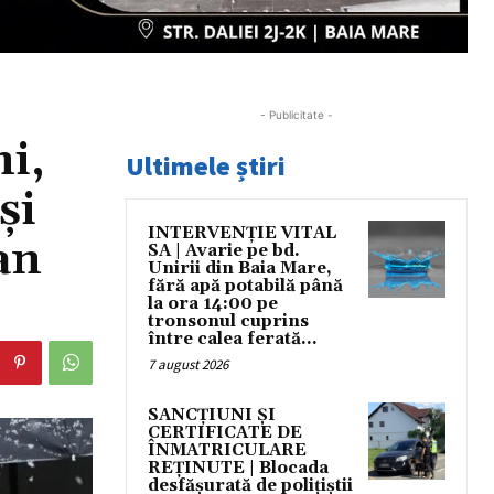
- Publicitate -
ni,
Ultimele știri
și
INTERVENȚIE VITAL
an
SA | Avarie pe bd.
Unirii din Baia Mare,
fără apă potabilă până
la ora 14:00 pe
tronsonul cuprins
între calea ferată...
7 august 2026
SANCȚIUNI ȘI
CERTIFICATE DE
ÎNMATRICULARE
REȚINUTE | Blocada
desfășurată de polițiștii