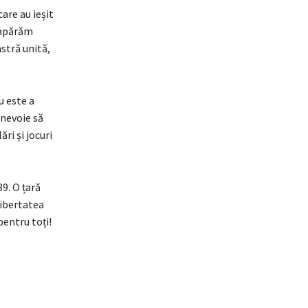
are au ieșit
ă apărăm
stră unită,
u este a
 nevoie să
ri și jocuri
9. O țară
libertatea
pentru toți!