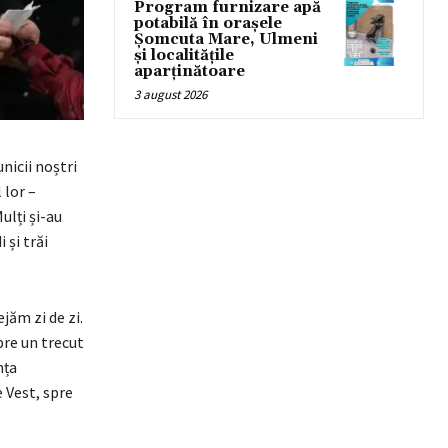
Program furnizare apă
potabilă în orașele
Șomcuta Mare, Ulmeni
și localitățile
aparținătoare
3 august 2026
nicii noștri
 lor –
ulți și-au
 și trăi
jăm zi de zi.
pre un trecut
nța
 Vest, spre