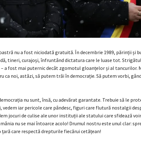
astră nu a fost niciodată gratuită. În decembrie 1989, părinții și bu
adă, tineri, curajoși, înfruntând dictatura care le luase tot. Strigătul
 a fost mai puternic decât zgomotul gloanțelor și al tancurilor. M
ru ca noi, astăzi, să putem trăi în democrație. Să putem vorbi, gândi
democrația nu sunt, însă, cu adevărat garantate. Trebuie să le prote
, vedem iar pericole care pândesc, figuri care flutură nostalgii des
em jocuri de culise ale unor instituții ale statului care sfidează voi
mânia nu se mai întoarce acolo! Drumul nostru este unul clar: spre
 țară care respectă drepturile fiecărui cetățean!