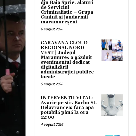
djn Baia Sprie, alături
de Serviciul
Criminalistic – Grupa
Canină și jandarmii
maramureșeni
6 august 2026
CARAVANA CLOUD
REGIONAL NORD –
VEST | Județul
Maramureș a găzduit
evenimentul dedicat
digitalizării
administrației publice
locale
5 august 2026
INTERVENȚII VITAL:
Avarie pe str. Barbu Șt.
Delavrancea: fără apă
potabilă până la ora
12:00
4 august 2026