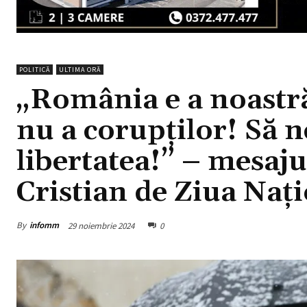
POLITICĂ
ULTIMA ORĂ
„România e a noastră
nu a corupților! Să 
libertatea!” – mesaj
Cristian de Ziua Naț
By
infomm
29 noiembrie 2024
0