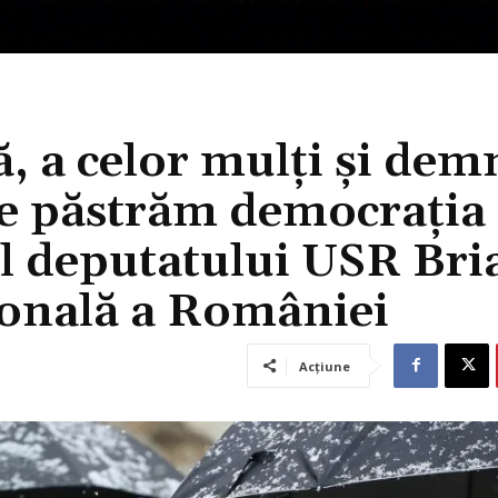
, a celor mulți și dem
ne păstrăm democrația 
ul deputatului USR Bri
ională a României
Acțiune