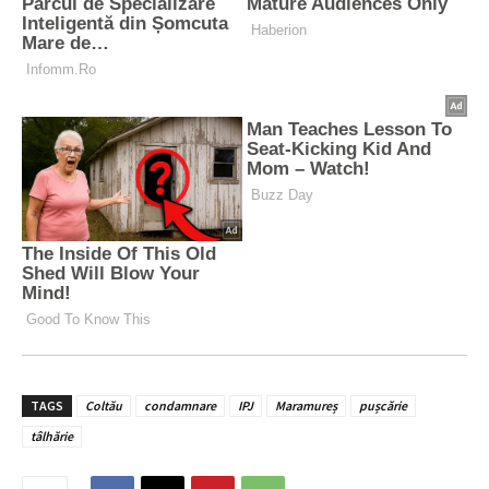
TAGS
Coltău
condamnare
IPJ
Maramureș
pușcărie
tâlhărie