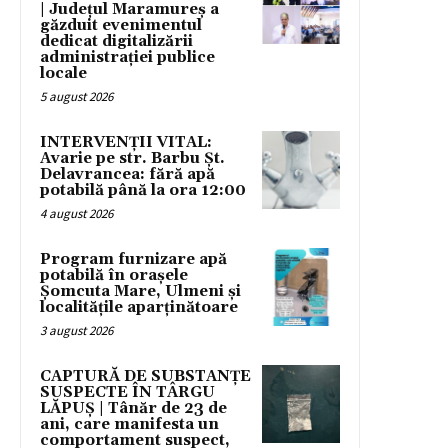
| Județul Maramureș a
găzduit evenimentul
dedicat digitalizării
administrației publice
locale
5 august 2026
INTERVENȚII VITAL:
Avarie pe str. Barbu Șt.
Delavrancea: fără apă
potabilă până la ora 12:00
4 august 2026
Program furnizare apă
potabilă în orașele
Șomcuta Mare, Ulmeni și
localitățile aparținătoare
3 august 2026
CAPTURĂ DE SUBSTANȚE
SUSPECTE ÎN TÂRGU
LĂPUȘ | Tânăr de 23 de
ani, care manifesta un
comportament suspect,