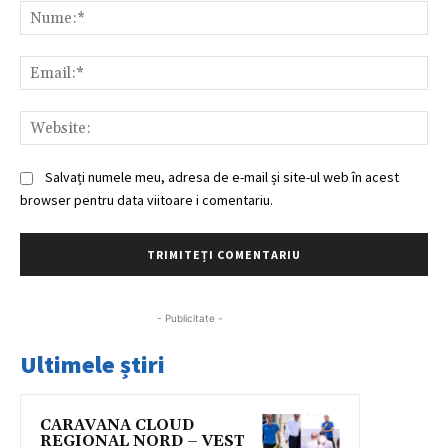
Nu
Ema
Web
Salvați numele meu, adresa de e-mail și site-ul web în acest
browser pentru data viitoare i comentariu.
- Publicitate -
Ultimele știri
CARAVANA CLOUD
REGIONAL NORD – VEST