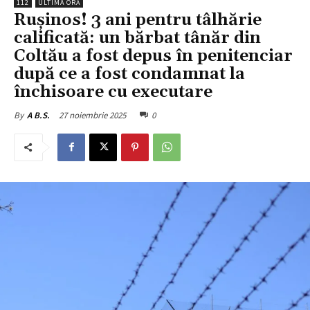
112
ULTIMA ORĂ
Rușinos! 3 ani pentru tâlhărie
calificată: un bărbat tânăr din
Coltău a fost depus în penitenciar
după ce a fost condamnat la
închisoare cu executare
27 noiembrie 2025
0
By
A B.S.