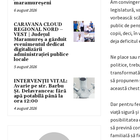
Am convingerea
maramureșeni
legislatură, v
6 august 2026
vorbească: scă
CARAVANA CLOUD
public de pens
REGIONAL NORD –
copii, deci, în
VEST | Județul
Maramureș a găzduit
deja deficitul 
evenimentul dedicat
digitalizării
administrației publice
Ne place sau n
locale
politice, treb
5 august 2026
transformată î
să propunem so
INTERVENȚII VITAL:
Avarie pe str. Barbu
această chest
Șt. Delavrancea: fără
apă potabilă până la
ora 12:00
Dar pentru fe
4 august 2026
viață sigură 
posibilitatea 
să prevină com
familială să f