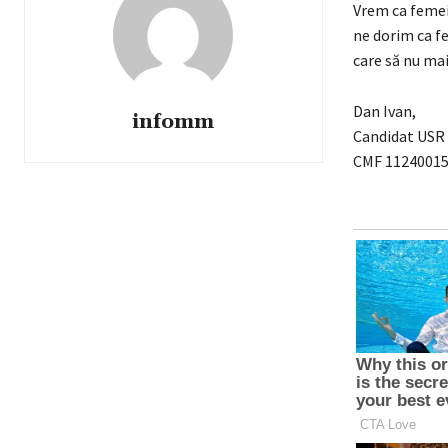
Vrem ca femeil
ne dorim ca f
care să nu mai
Dan Ivan,
infomm
Candidat USR
CMF 1124001