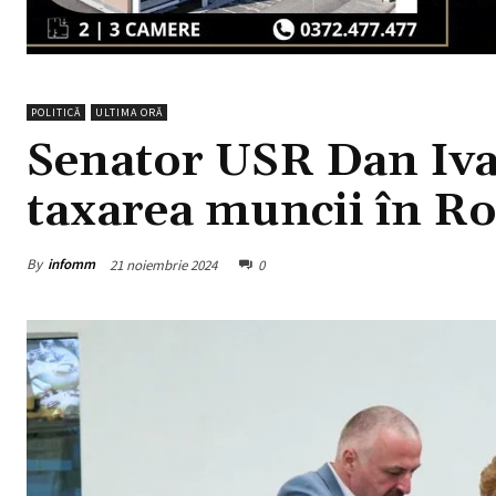
POLITICĂ
ULTIMA ORĂ
Senator USR Dan Iva
taxarea muncii în R
By
infomm
21 noiembrie 2024
0