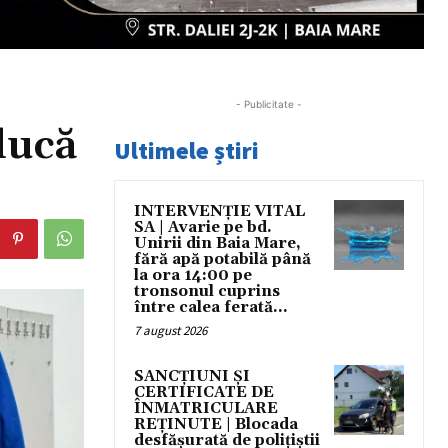
- Publicitate -
ducă
Ultimele știri
INTERVENȚIE VITAL
SA | Avarie pe bd.
Unirii din Baia Mare,
fără apă potabilă până
la ora 14:00 pe
tronsonul cuprins
între calea ferată...
7 august 2026
SANCȚIUNI ȘI
CERTIFICATE DE
ÎNMATRICULARE
REȚINUTE | Blocada
desfășurată de polițiștii