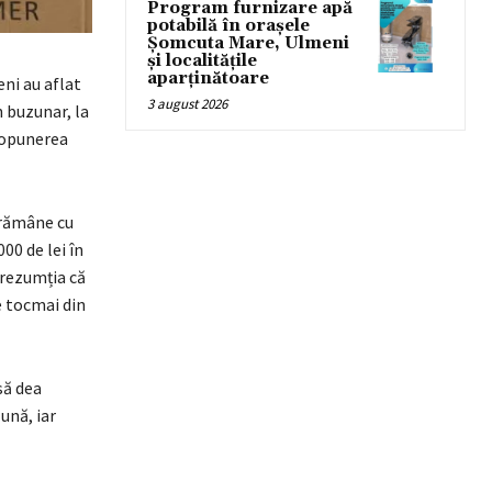
Program furnizare apă
potabilă în orașele
Șomcuta Mare, Ulmeni
și localitățile
aparținătoare
ni au aflat
3 august 2026
 buzunar, la
propunerea
 rămâne cu
000 de lei în
prezumția că
e tocmai din
să dea
lună, iar