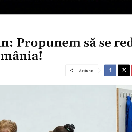
n: Propunem să se re
omânia!
Acțiune