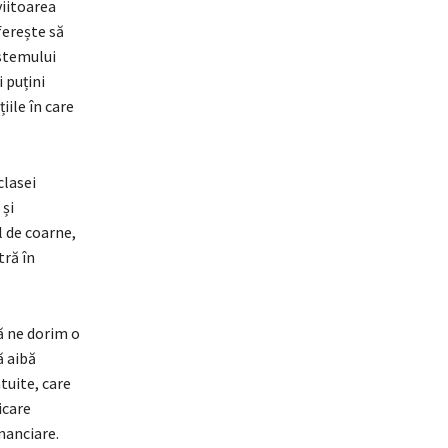
viitoarea
ferește să
istemului
 puțini
iile în care
clasei
 și
l de coarne,
tră în
ă ne dorim o
ă aibă
tuite, care
icare
inanciare.