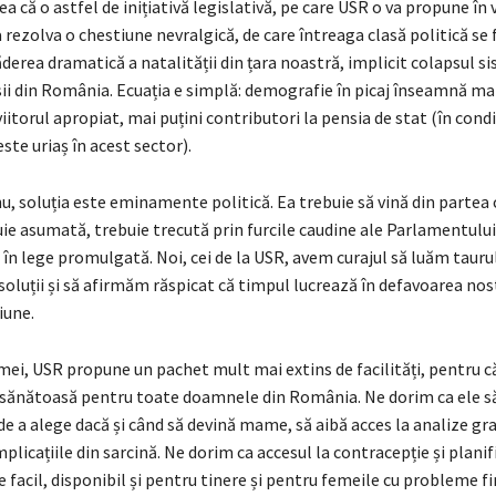
 că o astfel de inițiativă legislativă, pe care USR o va propune în 
a rezolva o chestiune nevralgică, de care întreaga clasă politică se 
derea dramatică a natalității din țara noastră, implicit colapsul s
ii din România. Ecuația e simplă: demografie în picaj înseamnă mai
 viitorul apropiat, mai puțini contributori la pensia de stat (în condiț
este uriaș în acest sector).
u, soluția este eminamente politică. Ea trebuie să vină din partea 
uie asumată, trebuie trecută prin furcile caudine ale Parlamentului
n lege promulgată. Noi, cei de la USR, avem curajul să luăm tauru
luții și să afirmăm răspicat că timpul lucrează în defavoarea nos
iune.
mei, USR propune un pachet mult mai extins de facilități, pentru c
și sănătoasă pentru toate doamnele din România. Ne dorim ca ele s
de a alege dacă și când să devină mame, să aibă acces la analize gra
plicațiile din sarcină. Ne dorim ca accesul la contracepție și planif
ie facil, disponibil și pentru tinere și pentru femeile cu probleme f