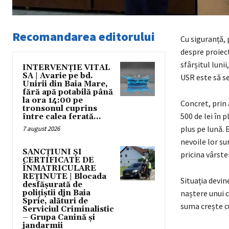
Recomandarea editorului
Cu siguranță,
despre proiect
sfârșitul luni
INTERVENȚIE VITAL
SA | Avarie pe bd.
USR este să s
Unirii din Baia Mare,
fără apă potabilă până
la ora 14:00 pe
Concret, prin 
tronsonul cuprins
500 de lei în p
între calea ferată...
plus pe lună. 
7 august 2026
nevoile lor su
SANCȚIUNI ȘI
pricina vârstei
CERTIFICATE DE
ÎNMATRICULARE
REȚINUTE | Blocada
Situația devin
desfășurată de
polițiștii djn Baia
naștere unui co
Sprie, alături de
suma crește cu
Serviciul Criminalistic
– Grupa Canină și
jandarmii