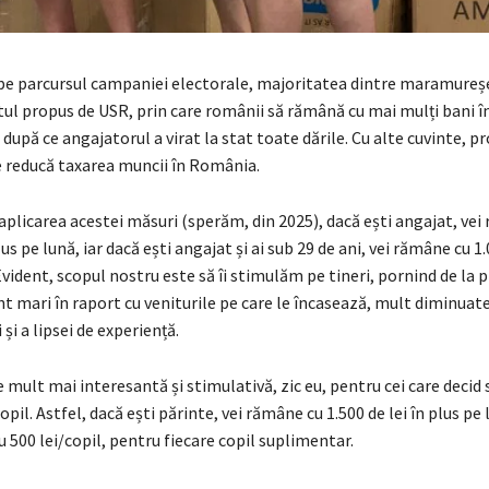
 pe parcursul campaniei electorale, majoritatea dintre maramureșe
ul propus de USR, prin care românii să rămână cu mai mulți bani în
i, după ce angajatorul a virat la stat toate dările. Cu alte cuvinte, 
e reducă taxarea muncii în România.
aplicarea acestei măsuri (sperăm, din 2025), dacă ești angajat, vei
lus pe lună, iar dacă ești angajat și ai sub 29 de ani, vei rămâne cu 1.
Evident, scopul nostru este să îi stimulăm pe tineri, pornind de la 
nt mari în raport cu veniturile pe care le încasează, mult diminuat
 și a lipsei de experiență.
e mult mai interesantă și stimulativă, zic eu, pentru cei care decid 
pil. Astfel, dacă ești părinte, vei rămâne cu 1.500 de lei în plus pe 
 500 lei/copil, pentru fiecare copil suplimentar.