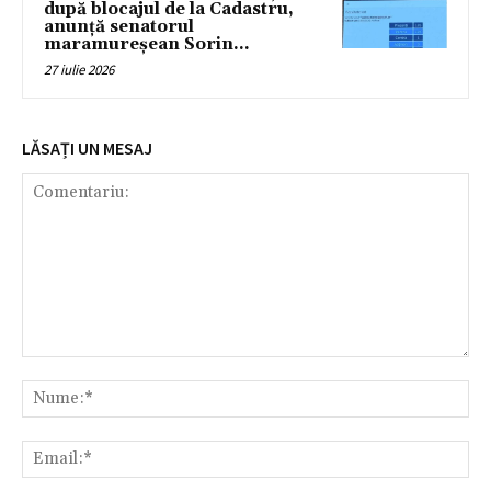
după blocajul de la Cadastru,
anunță senatorul
maramureșean Sorin...
27 iulie 2026
LĂSAȚI UN MESAJ
Comentariu:
Nu
Ema