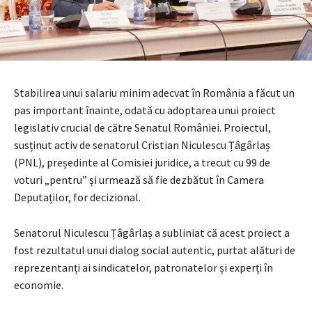
Stabilirea unui salariu minim adecvat în România a făcut un
pas important înainte, odată cu adoptarea unui proiect
legislativ crucial de către Senatul României. Proiectul,
susținut activ de senatorul Cristian Niculescu Țâgârlaș
(PNL), președinte al Comisiei juridice, a trecut cu 99 de
voturi „pentru” și urmează să fie dezbătut în Camera
Deputaților, for decizional.
Senatorul Niculescu Țâgârlaș a subliniat că acest proiect a
fost rezultatul unui dialog social autentic, purtat alături de
reprezentanți ai sindicatelor, patronatelor și experți în
economie.