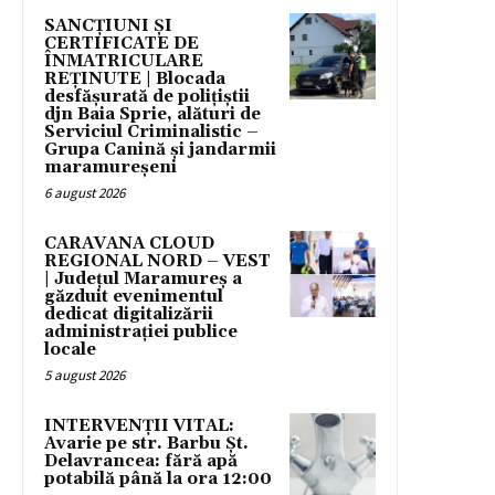
SANCȚIUNI ȘI
CERTIFICATE DE
ÎNMATRICULARE
REȚINUTE | Blocada
desfășurată de polițiștii
djn Baia Sprie, alături de
Serviciul Criminalistic –
Grupa Canină și jandarmii
maramureșeni
6 august 2026
CARAVANA CLOUD
REGIONAL NORD – VEST
| Județul Maramureș a
găzduit evenimentul
dedicat digitalizării
administrației publice
locale
5 august 2026
INTERVENȚII VITAL:
Avarie pe str. Barbu Șt.
Delavrancea: fără apă
potabilă până la ora 12:00