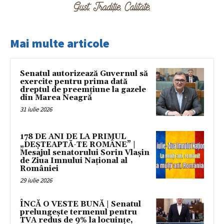
Mai multe articole
Senatul autorizează Guvernul să
exercite pentru prima dată
dreptul de preemțiune la gazele
din Marea Neagră
31 iulie 2026
178 DE ANI DE LA PRIMUL
„DEȘTEAPTĂ-TE ROMÂNE” |
Mesajul senatorului Sorin Vlașin
de Ziua Imnului Național al
României
29 iulie 2026
ÎNCĂ O VESTE BUNĂ | Senatul
prelungește termenul pentru
TVA redus de 9% la locuințe,