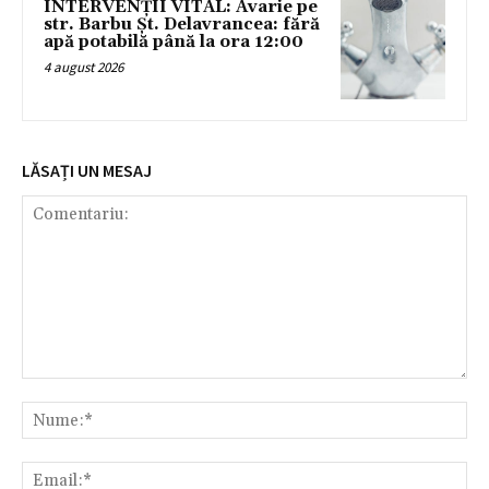
INTERVENȚII VITAL: Avarie pe
str. Barbu Șt. Delavrancea: fără
apă potabilă până la ora 12:00
4 august 2026
LĂSAȚI UN MESAJ
Comentariu:
Nu
Ema