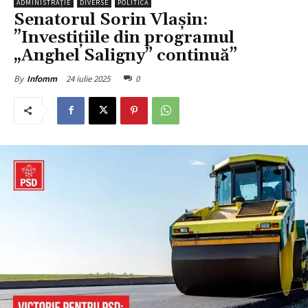
ADMINISTRAȚIE
DIVERSE
POLITICĂ
Senatorul Sorin Vlașin:
”Investițiile din programul
„Anghel Saligny” continuă”
24 iulie 2025
0
By
Infomm