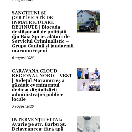
SANCȚIUNI ȘI
CERTIFICATE DE
ÎNMATRICULARE
REȚINUTE | Blocada
desfășurată de polițiștii
djn Baia Sprie, alături de
Serviciul Criminalistic –
Grupa Canină și jandarmii
maramureșeni
6 august 2026
CARAVANA CLOUD
REGIONAL NORD – VEST
| Județul Maramureș a
găzduit evenimentul
dedicat digitalizării
administrației publice
locale
5 august 2026
INTERVENȚII VITAL:
Avarie pe str. Barbu Șt.
Delavrancea: fără apă