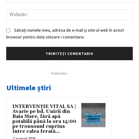
Web
Salvați numele meu, adresa de e-mail și site-ul web în acest
browser pentru data viitoare i comentariu.
- Publicitate -
Ultimele știri
INTERVENȚIE VITAL SA |
Avarie pe bd. Unirii din
Baia Mare, fără apă
potabilă până la ora 14:00
pe tronsonul cuprins
între calea ferată...
7 august 2026