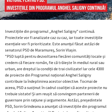
Investițiile din programul „Anghel Saligny” continuă.
Proiectele vor fi analizate caz cu caz, iar toate investițiile
esențiale vor fi prioritizate. Este anunțul făcut astăzi de
senatorul PSD de Maramureș, Sorin Vlașin.
”PSD luptă pentru dezvoltarea fiecărei comunități locale și
credem că fiecare român, fie că trăiește în mediul rural sau
urban, are dreptul la condiții de trai civilizate! Iar cele 4300
de proiecte din Programul național Anghel Saligny
contribuie la îndeplinirea acestor obiective. Tocmai de
aceea, PSD a susținut în cadrul coaliției că aceste proiecte nu
trebuie sistate! Și am reușit să convingem partenerii de
guvernare prin rațiune și argumente. Astăzi, președintele
PSD, Sorin Grindeanu a anunțat că investițiile din programul