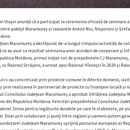
n Vlașin anunță că a participat la ceremonia oficială de semnare a
 dintre județul Maramureș și raioanele Anenii Noi, Nisporeni și Ștef
dova.
ețean Maramureș a desfășurat de-a lungul timpului activități de co
 ce au avut ca rezultat semnarea unor acorduri de cooperare și înfr
epublica Moldova, primul inițiat tot de președintele CJ Maramureș,
, cu Raionul Strășeni, a urmat apoi Raionul Hîncești în 2020 și Ra
ri s-au concretizat prin proiecte comune în diferite domenii, vizit
și prin realizarea în parteneriat de proiecte cu finanțare locală și n
nul Consiliului Județean Maramureș a aprobat înfrățirea Județului
ane din Republica Moldova. Felicitări președintelui Consiliului Jude
riel Zetea pentru legăturile durabile pe care le stabileste, pe pl
al. Doar prin colaborare și punți între regiuni și oameni putem gen
 bunăstare! Județean Maramureș sprijină parcursul european al Rep