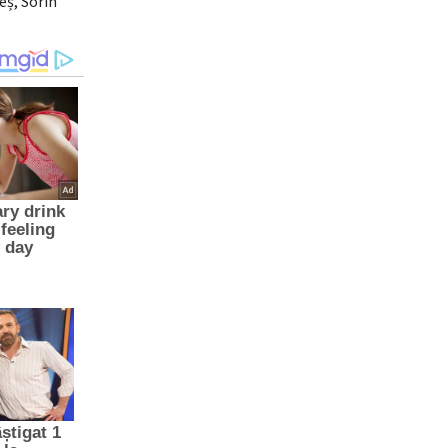
eș, Sorin