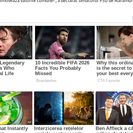
omovează valorile comune!”, a declarat senatorul PSD de Maramur