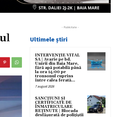
- Publicitate -
ul
Ultimele știri
INTERVENȚIE VITAL
SA | Avarie pe bd.
Unirii din Baia Mare,
fără apă potabilă până
la ora 14:00 pe
tronsonul cuprins
între calea ferată...
7 august 2026
SANCȚIUNI ȘI
CERTIFICATE DE
ÎNMATRICULARE
REȚINUTE | Blocada
desfășurată de polițiștii