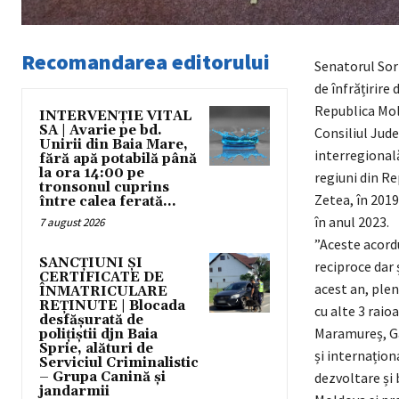
Recomandarea editorului
Senatorul Sori
de înfrățirire
Republica Mol
INTERVENȚIE VITAL
SA | Avarie pe bd.
Consiliul Jud
Unirii din Baia Mare,
interregională
fără apă potabilă până
la ora 14:00 pe
regiuni din R
tronsonul cuprins
Zetea, în 2019
între calea ferată...
în anul 2023.
7 august 2026
”Aceste acordu
SANCȚIUNI ȘI
reciproce dar 
CERTIFICATE DE
acest an, ple
ÎNMATRICULARE
REȚINUTE | Blocada
cu alte 3 raio
desfășurată de
Maramureș, Gab
polițiștii djn Baia
Sprie, alături de
și internațion
Serviciul Criminalistic
– Grupa Canină și
dezvoltare și
jandarmii