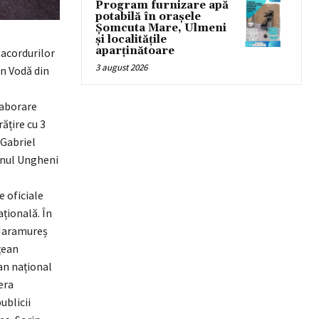
Program furnizare apă
potabilă în orașele
Șomcuta Mare, Ulmeni
și localitățile
aparținătoare
 acordurilor
3 august 2026
an Vodă din
laborare
ățire cu 3
 Gabriel
ionul Ungheni
e oficiale
ațională. În
 Maramureș
țean
an național
era
ublicii