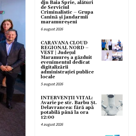
djn Baia Sprie, alături
de Serviciul
Criminalistic – Grupa
Canină și jandarmii
maramureșeni
6 august 2026
CARAVANA CLOUD
REGIONAL NORD –
VEST | Județul
Maramureș a găzduit
evenimentul dedicat
digitalizării
administrației publice
locale
5 august 2026
INTERVENȚII VITAL:
Avarie pe str. Barbu Șt.
Delavrancea: fără apă
potabilă până la ora
12:00
4 august 2026