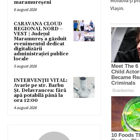
Moldova și pr
maramureșeni
Vlașin.
6 august 2026
CARAVANA CLOUD
REGIONAL NORD –
VEST | Județul
Maramureș a găzduit
evenimentul dedicat
digitalizării
administrației publice
locale
5 august 2026
INTERVENȚII VITAL:
Avarie pe str. Barbu
Șt. Delavrancea: fără
apă potabilă până la
ora 12:00
4 august 2026