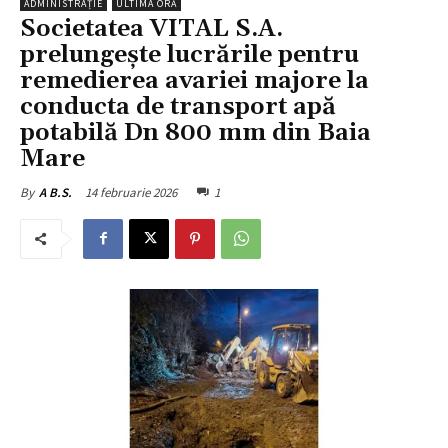
ADMINISTRAȚIE
ULTIMA ORĂ
Societatea VITAL S.A.
prelungește lucrările pentru
remedierea avariei majore la
conducta de transport apă
potabilă Dn 800 mm din Baia
Mare
14 februarie 2026
1
By
A B.S.