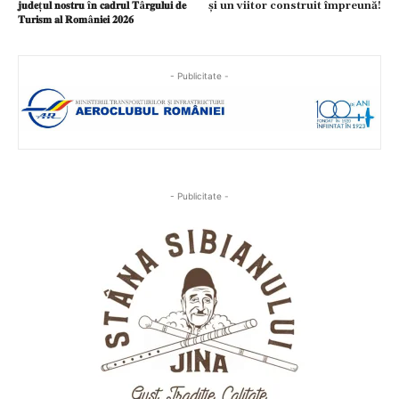
𝐣𝐮𝐝𝐞ț𝐮𝐥 𝐧𝐨𝐬𝐭𝐫𝐮 î𝐧 𝐜𝐚𝐝𝐫𝐮𝐥 𝐓â𝐫𝐠𝐮𝐥𝐮𝐢 𝐝𝐞
și un viitor construit împreună!
𝐓𝐮𝐫𝐢𝐬𝐦 𝐚𝐥 𝐑𝐨𝐦â𝐧𝐢𝐞𝐢 𝟐𝟎𝟐𝟔
- Publicitate -
- Publicitate -