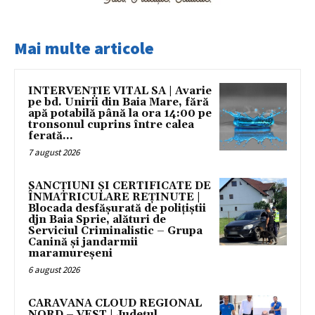
Mai multe articole
INTERVENȚIE VITAL SA | Avarie
pe bd. Unirii din Baia Mare, fără
apă potabilă până la ora 14:00 pe
tronsonul cuprins între calea
ferată...
7 august 2026
SANCȚIUNI ȘI CERTIFICATE DE
ÎNMATRICULARE REȚINUTE |
Blocada desfășurată de polițiștii
djn Baia Sprie, alături de
Serviciul Criminalistic – Grupa
Canină și jandarmii
maramureșeni
6 august 2026
CARAVANA CLOUD REGIONAL
NORD – VEST | Județul