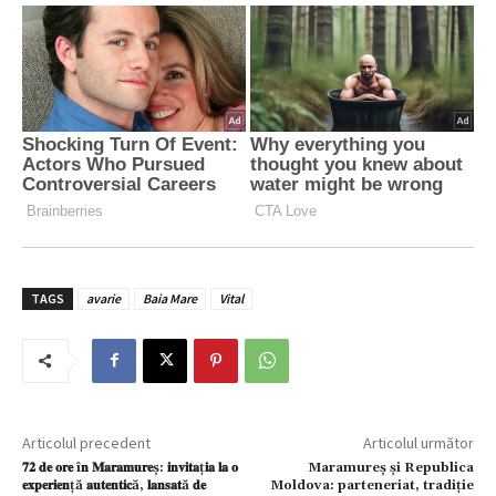
TAGS
avarie
Baia Mare
Vital
Articolul precedent
Articolul următor
𝟕𝟐 𝐝𝐞 𝐨𝐫𝐞 î𝐧 𝐌𝐚𝐫𝐚𝐦𝐮𝐫𝐞ș: 𝐢𝐧𝐯𝐢𝐭𝐚ț𝐢𝐚 𝐥𝐚 𝐨
Maramureș și Republica
𝐞𝐱𝐩𝐞𝐫𝐢𝐞𝐧ță 𝐚𝐮𝐭𝐞𝐧𝐭𝐢𝐜ă, 𝐥𝐚𝐧𝐬𝐚𝐭ă 𝐝𝐞
Moldova: parteneriat, tradiție