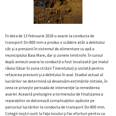
În data de 13 februarie 2026 o avarie la conducta de
transport Dn 800 mm a produs o scădere atât a debitului
cât și a presiunii în sistemul de alimentare cu apă a
municipiului Baia Mare, dar și zonele limitrofe. În cursul
după-amiezii avaria la conductă a fost localizată (pe malul
râului Săsar în zona străzii Tineretului) și izolată pentru
refacerea presiunii și a debitului în aval. Stadiul actual al
lucrărilor ne determină să devansăm estimările initiale, în
ceea ce privește perioada de intervenție la remedierea
avariei. Această prelungire a termenului de finalizarea a
reparațiilor se datorează complicațiilor apărute pe
parcursul lucrărilor la conducta de transport Dn 800 mm.
Colegii noștri sunt la fața locului și fac eforturi pentru ca