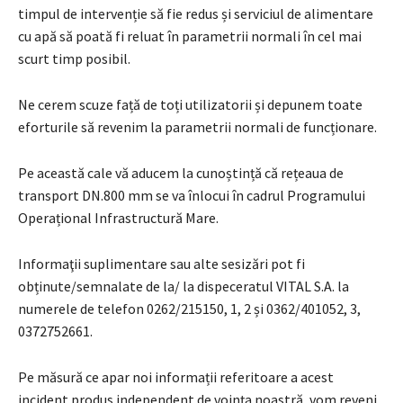
timpul de intervenție să fie redus și serviciul de alimentare
cu apă să poată fi reluat în parametrii normali în cel mai
scurt timp posibil.
Ne cerem scuze față de toți utilizatorii și depunem toate
eforturile să revenim la parametrii normali de funcționare.
Pe această cale vă aducem la cunoștință că rețeaua de
transport DN.800 mm se va înlocui în cadrul Programului
Operațional Infrastructură Mare.
Informaţii suplimentare sau alte sesizări pot fi
obținute/semnalate de la/ la dispeceratul VITAL S.A. la
numerele de telefon 0262/215150, 1, 2 și 0362/401052, 3,
0372752661.
Pe măsură ce apar noi informații referitoare a acest
incident produs independent de voința noastră, vom reveni