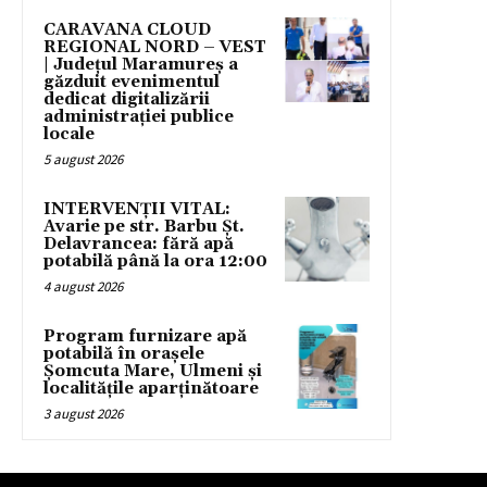
CARAVANA CLOUD
REGIONAL NORD – VEST
| Județul Maramureș a
găzduit evenimentul
dedicat digitalizării
administrației publice
locale
5 august 2026
INTERVENȚII VITAL:
Avarie pe str. Barbu Șt.
Delavrancea: fără apă
potabilă până la ora 12:00
4 august 2026
Program furnizare apă
potabilă în orașele
Șomcuta Mare, Ulmeni și
localitățile aparținătoare
3 august 2026