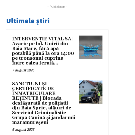
- Publicitate -
Ultimele știri
INTERVENȚIE VITAL SA |
Avarie pe bd. Unirii din
Baia Mare, fără apă
potabilă până la ora 14:00
pe tronsonul cuprins
între calea ferată...
7 august 2026
SANCȚIUNI ȘI
CERTIFICATE DE
ÎNMATRICULARE
REȚINUTE | Blocada
desfășurată de polițiștii
djn Baia Sprie, alături de
Serviciul Criminalistic –
Grupa Canină și jandarmii
maramureșeni
6 august 2026