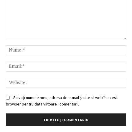
Comentariu:
Nu
Ema
Web
Salvați numele meu, adresa de e-mail și site-ul web în acest
browser pentru data viitoare i comentariu.