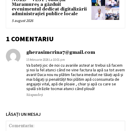
Maramureș a găzduit
evenimentul dedicat digitalizării
administrației publice locale
5 august 2026
1 COMENTARIU
gherasimcrina7@gmail.com
15 februarie 2026 La 10:01 pm
Va bateți joc de noi cu avariile astea! ar trebui să facem
și noi la fel atunci când ne vine factura la apă sa tot avem
avarii! Daca nou nu plătim factura imediat ne tăiați apă și
mai băgați și penalități! Noi plătim apă cconsumata de
angajații vital, apă de ploaie , chiar și apă cu care se
spală străzile tocmai atunci când plouă!
Răspundeți
LĂSAȚI UN MESAJ