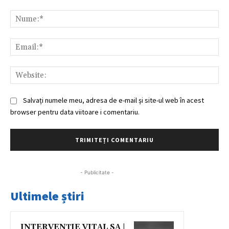
Comentariu:
Nu
Ema
Web
Salvați numele meu, adresa de e-mail și site-ul web în acest
browser pentru data viitoare i comentariu.
- Publicitate -
Ultimele știri
INTERVENȚIE VITAL SA |