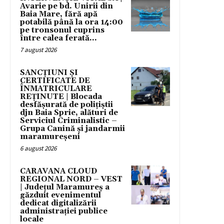
Avarie pe bd. Unirii din
Baia Mare, fără apă
potabilă până la ora 14:00
pe tronsonul cuprins
între calea ferată...
7 august 2026
SANCȚIUNI ȘI
CERTIFICATE DE
ÎNMATRICULARE
REȚINUTE | Blocada
desfășurată de polițiștii
djn Baia Sprie, alături de
Serviciul Criminalistic –
Grupa Canină și jandarmii
maramureșeni
6 august 2026
CARAVANA CLOUD
REGIONAL NORD – VEST
| Județul Maramureș a
găzduit evenimentul
dedicat digitalizării
administrației publice
locale